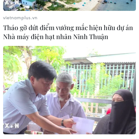
TIN LIÊN QUAN
vietnamplus.vn
Tháo gỡ dứt điểm vướng mắc hiện hữu dự án
Nhà máy điện hạt nhân Ninh Thuận
Vietnam Airlines Group mở bán gần 2
triệu ghế dịp Tết Nguyên đán 2022
21/12/2021 08:25
Vietnam Airlines Group đã mở bán vé máy bay Tết