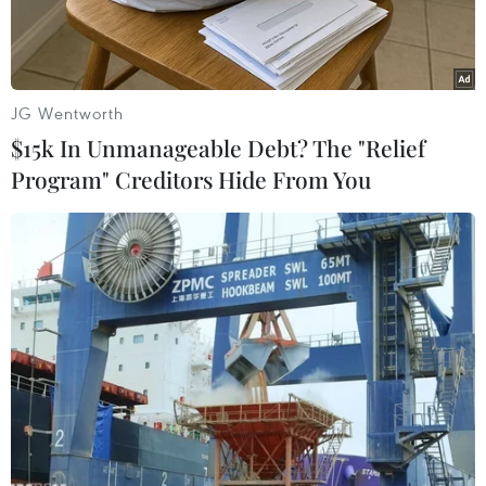
JG Wentworth
$15k In Unmanageable Debt? The "Relief
Program" Creditors Hide From You
Vé máy bay các chặng nội địa dịp Tết Nguyên đán Nhâm Dần
2022 vẫn khá dồi dào, đa dạng giờ bay cho hành khách lựa
chọn. (Ảnh: CTV/Vietnam+)
Chỉ còn gần 3 tuần nữa sẽ tới Tết Nguyên đán
Nhâm Dần 2022, vé máy bay, tàu hỏa dịp Tết
vẫn khá dồi dào, đa dạng giờ đi lại cho hành
khách lựa chọn và giá vé đang ở mức thấp nhất