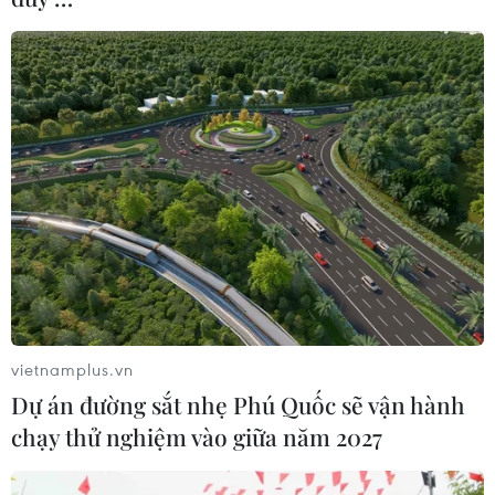
Cục Hàng không đề nghị tăng tần suất
nhiều đường bay cao điểm Tết
25/12/2021 03:25
Theo lãnh đạo Cục Hàng không Việt Nam, tổng cung
ứng dự kiến cho dịp cao điểm Tết Nguyên đán là
14.000 chuyến bay với khoảng 2,7 triệu ghế.
vietnamplus.vn
Dự án đường sắt nhẹ Phú Quốc sẽ vận hành
chạy thử nghiệm vào giữa năm 2027