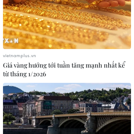
495.000 đồng/bó.
vietnamplus.vn
Giá vàng hướng tới tuần tăng mạnh nhất kể
từ tháng 1/2026
Ngành đường sắt tiếp tục chuyển trọng
tâm sang vận tải hàng hóa
07/01/2022 02:34