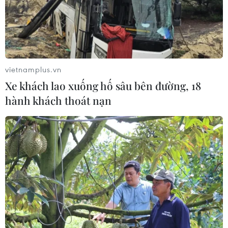
Cần xử lý dứt điểm việc tập kết gỗ ở
hành lang an toàn giao thông Quốc
lộ 22B
vietnamplus.vn
07/08/2026 04:31
Xe khách lao xuống hố sâu bên đường, 18
hành khách thoát nạn
Hãng hàng không Air Premia của
Hàn Quốc nối lại đường bay
Incheon-TP Hồ Chí Minh
07/08/2026 04:28
Khẩn trương phân luồng giao thông
sau vụ sạt lở trên tuyến ĐT161 ở Lào
Cai
07/08/2026 02:37