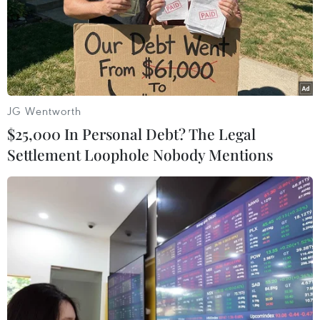
Tết Nguyên đán 2022.
Để phòng dịch, hiện ngành đường sắt vẫn áp
dụng chính sách ưu đãi khi mua vé nguyên
khoang, nguyên toa như giảm giá vé từ 10-15%,
được cung cấp miễn phí suất ăn trên tàu, dành
JG Wentworth
lối đi riêng vào ga, lên tàu…/.
$25,000 In Personal Debt? The Legal
Settlement Loophole Nobody Mentions
(Vietnam+)