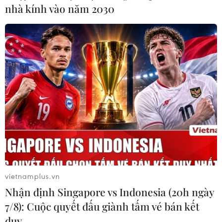
Hãng hàng không tăng chuyến, bố trí bay
nhà kính vào năm 2030
đêm dịp cao điểm Tết Nhâm Dần
22/12/2021 01:45
Các hãng hàng không xây dựng kế hoạch tăng chuyến,
đặc biệt trong giai đoạn cao điểm và bố trí các chuyến
bay khai thác buổi đêm đáp ứng nhu cầu đi lại của
nhân dân dịp Tết.
vietnamplus.vn
Nhận định Singapore vs Indonesia (20h ngày
7/8): Cuộc quyết đấu giành tấm vé bán kết
duy …