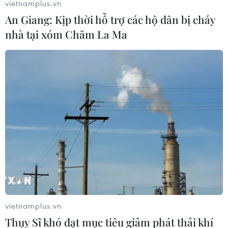
vietnamplus.vn
Nguyên đán Nhâm Dần 2022 trên nhiều đường bay nội
An Giang: Kịp thời hỗ trợ các hộ dân bị cháy
địa với mức giá rẻ ưu đãi cho hành khách có nhu cầu đi
nhà tại xóm Chăm La Ma
lại trong dịp này.
vietnamplus.vn
Thụy Sĩ khó đạt mục tiêu giảm phát thải khí