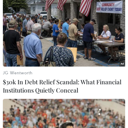
Trong số này, số lượng vé bán được của Công ty
cổ phần Vận tải đường sắt Hà Nội rất thấp, tính
đến ngày 10/1/2022 mới bán được 11.233 vé, số
lượng chỉ bằng 48% và tiền thu chỉ bằng 43% so
với Tết năm 2021.
JG Wentworth
$30k In Debt Relief Scandal: What Financial
Institutions Quietly Conceal