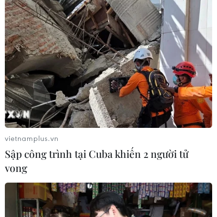
vietnamplus.vn
Sập công trình tại Cuba khiến 2 người tử
vong
TIN CÙNG CHUYÊN MỤC
Lào Cai: Đứt gãy 30m đường
tỉnh 161 sau mưa lớn, giao thông bị
chia cắt