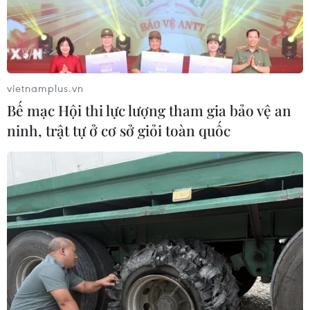
vietnamplus.vn
Bế mạc Hội thi lực lượng tham gia bảo vệ an
ninh, trật tự ở cơ sở giỏi toàn quốc
TIN CÙNG CHUYÊN MỤC
Canada, Mỹ đàm phán thỏa thuận
thương mại tạm thời nhằm hạ nhiệt
căng thẳng
07/08/2026 23:53