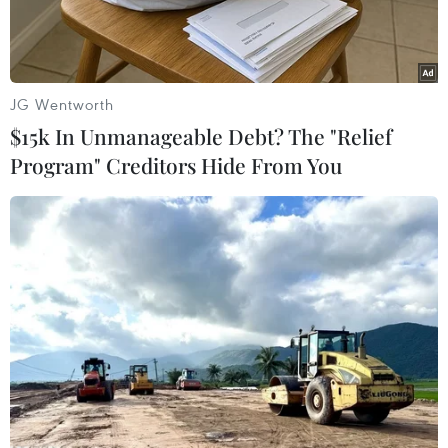
JG Wentworth
$15k In Unmanageable Debt? The "Relief
Program" Creditors Hide From You
Venezuela đã cử hai máy bay đưa gần 200 người di cư không
có giấy tờ từ Mỹ trở về. (Ảnh: AFP)
Ngày 20/2, Cơ quan Thực thi Di trú và Hải quan
Mỹ (ICE) và Bộ An ninh Nội địa cho biết đã phối
hợp với Venezuela hồi hương 177 người nhập
cư bất hợp pháp vào nước này.