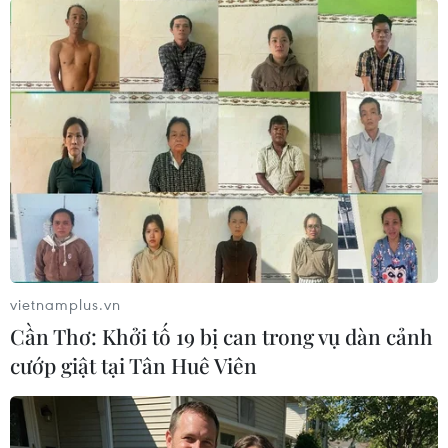
tìm cách đến Mỹ trước
ngày ông Donald Trump
nhậm chức
Khoảng 5.000 người di cư đến từ Venezuela,
Colombia, Ecuador, Honduras, El Salvador và
Guatemala, khởi hành từ sáng sớm và nghỉ ngơi ở
thị trấn Huehuetán, cách thành phố Tapachula,
Mexico 26 km.
(TTXVN/Vietnam+)
vietnamplus.vn
Cần Thơ: Khởi tố 19 bị can trong vụ dàn cảnh
cướp giật tại Tân Huê Viên