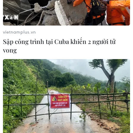
Brazil hạ cấp quan hệ với Argentina,
căng thẳng ngoại giao với Mỹ
05/08/2026 03:55
vietnamplus.vn
Sập công trình tại Cuba khiến 2 người tử
Mỹ dự chi thêm 1,4 tỷ USD cho hoạt
vong
động của Vệ binh Quốc gia
05/08/2026 03:26
Báo Argentina nói ngành vật liệu
công nghệ cao Việt Nam "hút" đầu tư
nước ngoài
05/08/2026 03:11
Việt Nam bàn giao gạo sản xuất tại