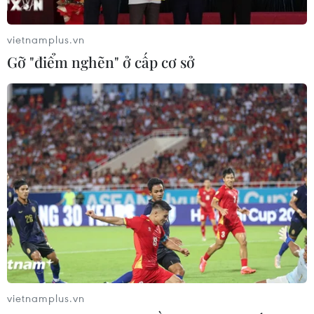
vietnamplus.vn
Gỡ "điểm nghẽn" ở cấp cơ sở
Mỹ bắt đầu chuyển người nhập cư tới căn
cứ Guantanamo
04/02/2025 23:26
Thư ký báo chí Nhà Trắng Karoline Leavitt nêu rõ: "Hôm
nay, những chuyến bay đầu tiên từ Mỹ đến Vịnh
Guantanamo chở những người di cư bất hợp pháp đã
được thực hiện."
vietnamplus.vn