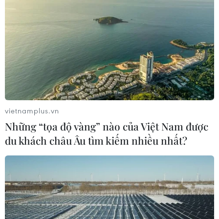
Dự kiến đoạn trên cao dự án đường sắt đô thị Nhổn-ga
Hà Nội sẽ đưa vào khai thác vận hành vào tháng
12/2022, lùi tiến độ một năm so với kế hoạch đề ra.
vietnamplus.vn
Những “tọa độ vàng” nào của Việt Nam được
du khách châu Âu tìm kiếm nhiều nhất?
Xem xét cơ chế đặc thù cho dự án đường