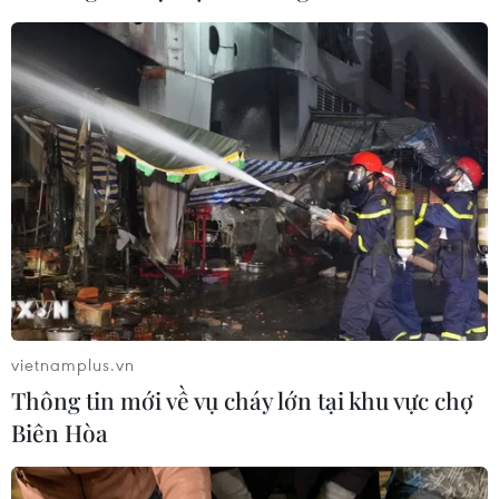
lệ đã được xây dựng để hỗ trợ đền bù 50 công trình xây
dựng bị ảnh hưởng do thi công hầm của dự án đường
sắt Nhổn-ga Hà Nội.
vietnamplus.vn
Thông tin mới về vụ cháy lớn tại khu vực chợ
Biên Hòa