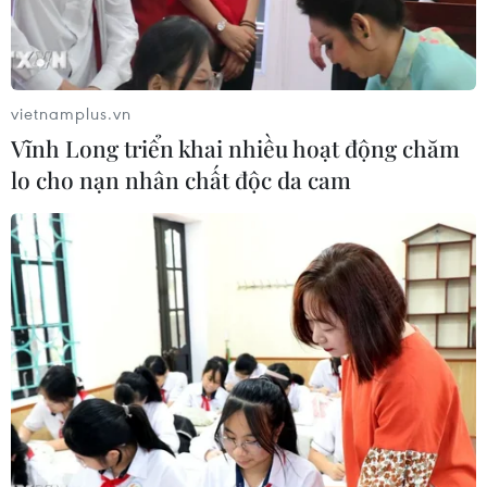
vietnamplus.vn
Vĩnh Long triển khai nhiều hoạt động chăm
lo cho nạn nhân chất độc da cam
Dự án đường sắt đô thị Nhổn-ga Hà Nội bị chậm tiến độ hoàn
thành, tăng tổng mức đầu tư. (Ảnh: CTV/Vietnam+)
Được kỳ vọng khi hoàn thành sẽ góp phần thúc
đẩy phát triển vận tải công cộng, giảm ùn tắc
giao thông cho thành phố Hà Nội, đến nay, dự