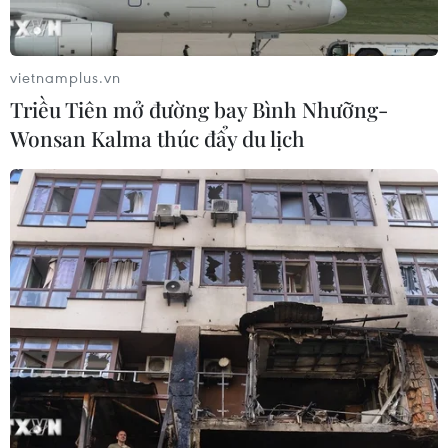
vietnamplus.vn
Triều Tiên mở đường bay Bình Nhưỡng-
Wonsan Kalma thúc đẩy du lịch
Thủ tướng kiểm tra tiến độ xây đường sắt
đô thị đoạn Nhổn-ga Hà Nội
07/08/2022 07:16
Thủ tướng chỉ đạo phải hoàn thành phần trên cao của
dự án đường sắt đô thị đoạn Nhổn-ga Hà Nội trước
ngày 31/12/2022; về tuyến ngầm rút ngắn một nửa thời
gian hoàn thành so với đề xuất năm 2027.