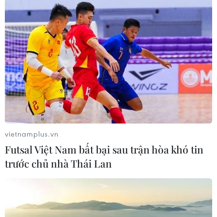
TIN LIÊN QUAN
vietnamplus.vn
Futsal Việt Nam bất bại sau trận hòa khó tin
trước chủ nhà Thái Lan
Đường sắt Nhổn-ga Hà Nội sẽ khai thác
đoạn trên cao vào tháng 12/2022
05/11/2021 12:45