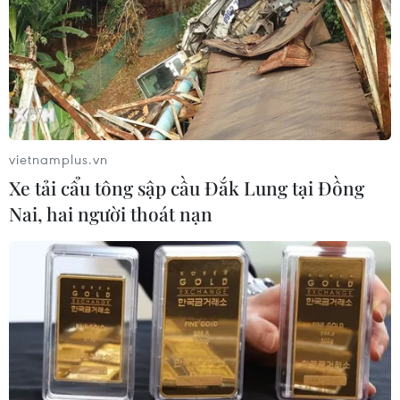
vietnamplus.vn
Xe tải cẩu tông sập cầu Đắk Lung tại Đồng
Nai, hai người thoát nạn