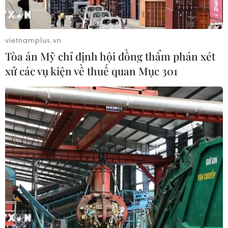
vietnamplus.vn
Tòa án Mỹ chỉ định hội đồng thẩm phán xét
xử các vụ kiện về thuế quan Mục 301
TIN CÙNG CHUYÊN MỤC
Tăng tốc giải phóng mặt bằng mở
rộng cao tốc Cam Lộ-La Sơn qua