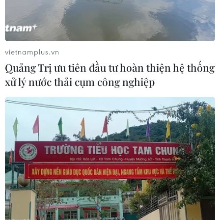
vietnamplus.vn
Quảng Trị ưu tiên đầu tư hoàn thiện hệ thống
xử lý nước thải cụm công nghiệp
Công trường thi công ga S9 Kim Mã. (Ảnh: Dương
Giang/TTXVN)
Một chuyên gia giao thông khác cho rằng công
tác giải phóng mặt bằng đang là rào cản của dự
án. Thậm chí, công trình này đã hai lần bị nhà
thầu nước ngoài đòi tiền bồi thường do tiến độ
bàn giao mặt bằng chậm, không theo đúng cam
kết trong hợp đồng.