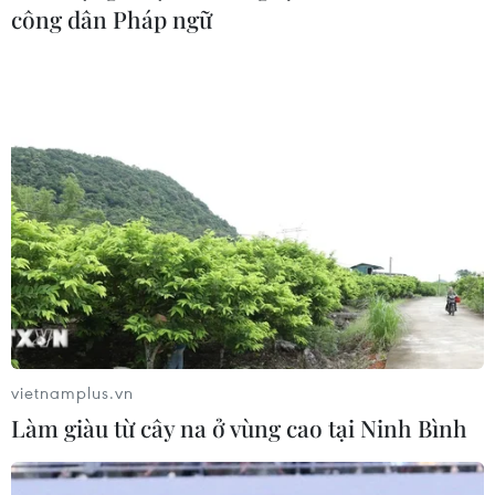
công dân Pháp ngữ
#Đường sắt đô thị Nhổn-ga Hà Nội
#tiến độ đường sắt Nhổn-ga Hà Nội
#nhà thầu đòi bồi thường
#giải phóng mặt bằng
#đường sắt đô thị đội vốn đầu tư
TP. Hà Nội
Theo dõi VietnamPlus
vietnamplus.vn
Làm giàu từ cây na ở vùng cao tại Ninh Bình