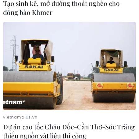
Tạo sinh kế, mở đường thoát nghèo cho
đồng bào Khmer
50 hộ dân bị ảnh hưởng khi đào hầm dự án
đường sắt Nhổn-ga Hà Nội
vietnamplus.vn
Dự án cao tốc Châu Đốc-Cần Thơ-Sóc Trăng
20/08/2022 08:50
thiếu nguồn vật liệu thi công
Một khung chính sách hỗ trợ kinh phí chưa từng có tiền