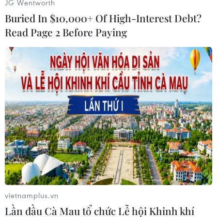
JG Wentworth
thiết bị, phương tiện vận tải, mua, xây dựng,
Buried In $10,000+ Of High-Interest Debt?
sửa chữa địa điểm kinh doanh… Thời hạn của
khoản vay này lên đến 60 tháng với hạn mức
Read Page 2 Before Paying
70% nhu cầu vay vốn./.
Minh Thúy (Vietnam+)
vietnamplus.vn
Lần đầu Cà Mau tổ chức Lễ hội Khinh khí