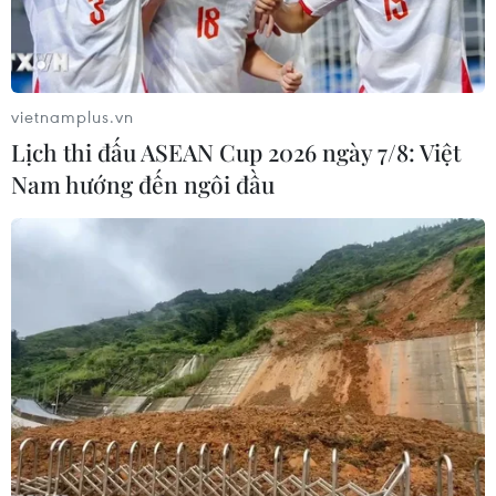
Mỹ hoàn trả khoảng 100 tỷ USD thuế
quan sau phán quyết của Tòa án Tối
cao
vietnamplus.vn
05/08/2026 22:58
Lịch thi đấu ASEAN Cup 2026 ngày 7/8: Việt
Nam hướng đến ngôi đầu
Nhật Bản: Nội các thông qua chính
sách giảm thuế tiêu thụ thực phẩm
xuống 1%
05/08/2026 15:30
Ngành Hải quan đẩy mạnh cải cách
thể chế và hiện đại hóa công tác
quản lý
05/08/2026 12:35