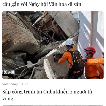
cầu gắn với Ngày hội Văn hóa di sản
#VIB
#Cho vay cá nhân
#Kinh doanh
#Sản suất
Anh
Theo dõi VietnamPlus
vietnamplus.vn
Sập công trình tại Cuba khiến 2 người tử
TIN CÙNG CHUYÊN MỤC
vong
Thanh Hóa công khai danh sách gần