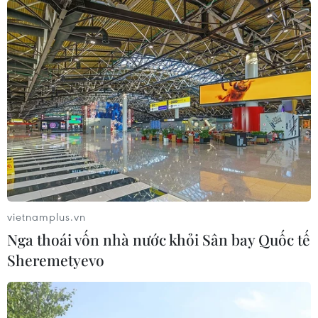
10%?
04/08/2026 01:38
7 tháng năm 2026:
Tổng vốn đầu tư nước ngoài đăng ký
vào Việt Nam tăng 58%
03/08/2026 23:48
Kế hoạch đồng tiền chung Tây Phi
đối mặt thách thức
vietnamplus.vn
03/08/2026 23:10
Nga thoái vốn nhà nước khỏi Sân bay Quốc tế
Sheremetyevo
Mỹ bán đồng euro để hỗ trợ Nhật
Bản vực dậy đồng yen