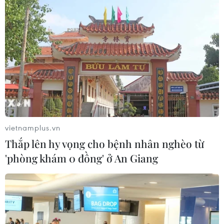
03/08/2026 15:34
Visa thúc đẩy hợp tác kiến tạo hạ
tầng số cho Chính phủ số Việt Nam
03/08/2026 14:01
Xem thêm
vietnamplus.vn
Thắp lên hy vọng cho bệnh nhân nghèo từ
'phòng khám 0 đồng' ở An Giang
CƠ QUAN CHỦ QUẢN: THÔNG TẤN XÃ VIỆT NAM
Tổng Biên tập: TRẦN TIẾN DUẨN