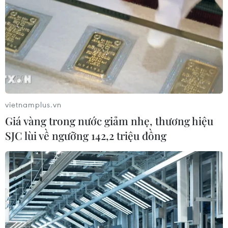
06/08/2026 13:42
Hướng tới mục tiêu quy mô dự trữ
đạt 1% GDP vào năm 2030
06/08/2026 10:23
vietnamplus.vn
NAPAS, BIDV và Weixin Pay mở rộng
Giá vàng trong nước giảm nhẹ, thương hiệu
thanh toán QR Việt Nam-Trung
SJC lùi về ngưỡng 142,2 triệu đồng
Quốc
06/08/2026 07:34
Làn sóng tấn công mạng nhằm vào
các quỹ đầu cơ lớn của Mỹ
06/08/2026 06:47