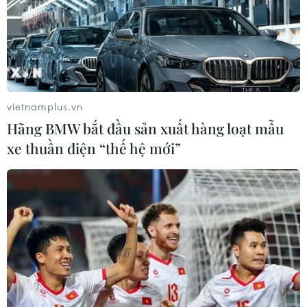
Đồng USD trước bước ngoặt do đồng
yen mạnh lên và số liệu việc làm Mỹ
06/08/2026 05:14
vietnamplus.vn
Hãng BMW bắt đầu sản xuất hàng loạt mẫu
Lãi suất ngân hàng ngày 6/8: Kỳ hạn
xe thuần điện “thế hệ mới”
3 tháng đang được mức lãi suất tối đa
06/08/2026 00:06
Mỹ phát tín hiệu ủng hộ ổn định
đồng won của Hàn Quốc
05/08/2026 23:26