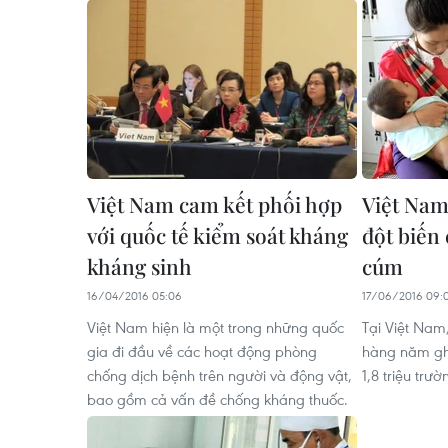
Việt Nam cam kết phối hợp
Việt Nam
với quốc tế kiểm soát kháng
đột biến 
kháng sinh
cúm
16/04/2016 05:06
17/06/2016 09:
Việt Nam hiện là một trong những quốc
Tại Việt Nam
gia đi đầu về các hoạt động phòng
hàng năm ghi
chống dịch bệnh trên người và động vật,
1,8 triệu tr
bao gồm cả vấn đề chống kháng thuốc.