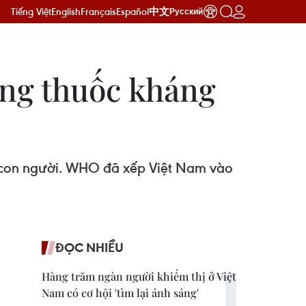
Tiếng Việt
English
Français
Español
中文
Русский
áng thuốc kháng
ới con người. WHO đã xếp Việt Nam vào
ĐỌC NHIỀU
Hàng trăm ngàn người khiếm thị ở Việt
Nam có cơ hội 'tìm lại ánh sáng'