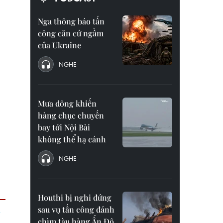
Nga thông báo tấn
công căn cứ ngầm
của Ukraine
NGHE
Mưa dông khiến
hàng chục chuyến
bay tới Nội Bài
không thể hạ cánh
NGHE
Houthi bị nghi đứng
sau vụ tấn công đánh
chìm tàu hàng Ấn Độ