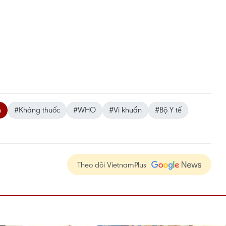
h
#Kháng thuốc
#WHO
#Vi khuẩn
#Bộ Y tế
Theo dõi VietnamPlus