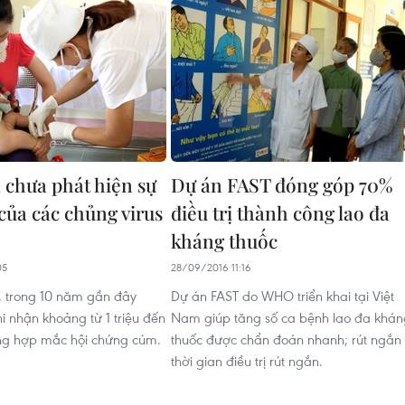
 chưa phát hiện sự
Dự án FAST đóng góp 70%
của các chủng virus
điều trị thành công lao đa
kháng thuốc
05
28/09/2016 11:16
, trong 10 năm gần đây
Dự án FAST do WHO triển khai tại Việt
 nhận khoảng từ 1 triệu đến
Nam giúp tăng số ca bệnh lao đa khán
ường hợp mắc hội chứng cúm.
thuốc được chẩn đoán nhanh; rút ngắn
thời gian điều trị rút ngắn.