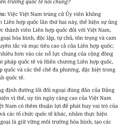
rên trường quốc tế nói chung?
ền:
Việc Việt Nam trúng cử Ủy viên không
 Liên hợp quốc lần thứ hai này, thể hiện sự ủng
c thành viên Liên hợp quốc đối với Việt Nam,
goại hòa bình, độc lập, tự chủ, tôn trọng và cam
yên tắc và mục tiêu cao cả của Liên hợp quốc;
hiều hơn vào các nỗ lực chung của cộng đồng
uật pháp quốc tế và Hiến chương Liên hợp quốc,
ợp quốc và các thể chế đa phương, đặc biệt trong
nh quốc tế.
g định đường lối đối ngoại đúng đắn của Đảng
iện vị thế, uy tín ngày càng cao của Việt Nam
iệt Nam có thêm thuận lợi để phát huy vai trò của
và các tổ chức quốc tế khác, nhằm thực hiện
goại là giữ vững môi trường hòa bình, tạo các