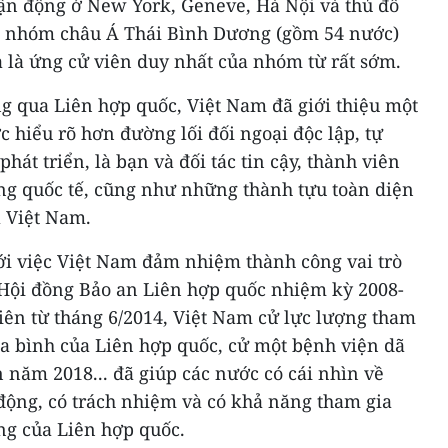
vận động ở New York, Geneve, Hà Nội và thủ đô
c nhóm châu Á Thái Bình Dương (gồm 54 nước)
a là ứng cử viên duy nhất của nhóm từ rất sớm.
 qua Liên hợp quốc, Việt Nam đã giới thiệu một
c hiểu rõ hơn đường lối đối ngoại độc lập, tự
phát triển, là bạn và đối tác tin cậy, thành viên
ng quốc tế, cũng như những thành tựu toàn diện
a Việt Nam.
ới việc Việt Nam đảm nhiệm thành công vai trò
Hội đồng Bảo an Liên hợp quốc nhiệm kỳ 2008-
 tiên từ tháng 6/2014, Việt Nam cử lực lượng tham
òa bình của Liên hợp quốc, cử một bệnh viện dã
 năm 2018... đã giúp các nước có cái nhìn về
động, có trách nhiệm và có khả năng tham gia
ng của Liên hợp quốc.