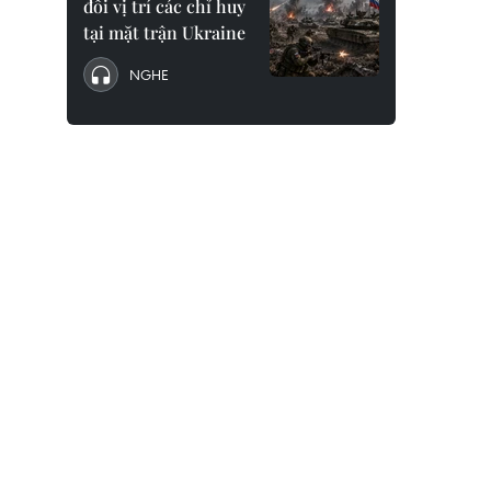
đổi vị trí các chỉ huy
tại mặt trận Ukraine
NGHE