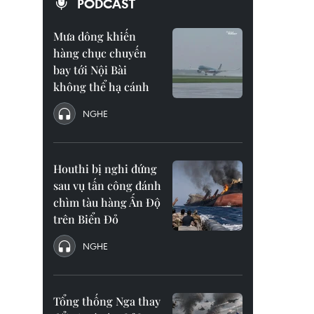
PODCAST
Mưa dông khiến
hàng chục chuyến
bay tới Nội Bài
không thể hạ cánh
NGHE
Houthi bị nghi đứng
sau vụ tấn công đánh
chìm tàu hàng Ấn Độ
trên Biển Đỏ
NGHE
Tổng thống Nga thay