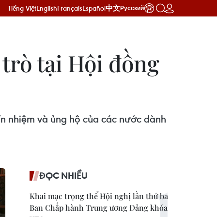
Tiếng Việt
English
Français
Español
中文
Русский
 trò tại Hội đồng
 tín nhiệm và ủng hộ của các nước dành
ĐỌC NHIỀU
Khai mạc trọng thể Hội nghị lần thứ ba
Ban Chấp hành Trung ương Đảng khóa