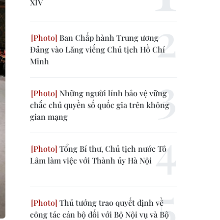
XIV
Ban Chấp hành Trung ương
Đảng vào Lăng viếng Chủ tịch Hồ Chí
Minh
Những người lính bảo vệ vững
chắc chủ quyền số quốc gia trên không
gian mạng
Tổng Bí thư, Chủ tịch nước Tô
Lâm làm việc với Thành ủy Hà Nội
Thủ tướng trao quyết định về
công tác cán bộ đối với Bộ Nội vụ và Bộ