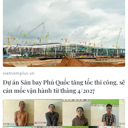
vietnamplus.vn
Dự án Sân bay Phú Quốc tăng tốc thi công, sẽ
Startup AI của Việt Nam huy động thành
cán mốc vận hành từ tháng 4/2027
công 1 triệu USD từ các 'ông lớn'
18/03/2025 00:50
Filum AI, nền tảng quản trị trải nghiệm khách hàng
(CXM) ứng dụng trí tuệ nhân tạo của Việt Nam vừa huy