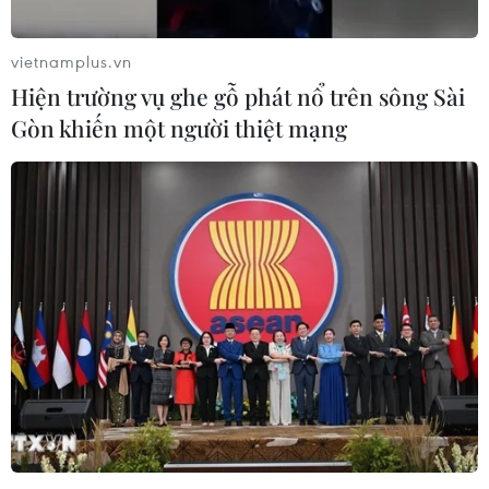
vietnamplus.vn
Hiện trường vụ ghe gỗ phát nổ trên sông Sài
Gòn khiến một người thiệt mạng
#Liên minh AI Âu Lạc
#AI Việt Nam
#Phát triển trí tuệ nhân tạo Việt Nam
#Mô hình ngôn ngữ lớn tiếng Việt
#Chủ quyền AI quốc gia
#AI an toàn và trách nhiệm
#Đào tạo AI Việt Nam
#Cộng đồng AI mở Việt Nam
#Sản phẩm VietGPT
#Chiến lược AI quốc gia
#nền tảng trí tuệ nhân tạo
#vietGPT
#trí tuệ nhân tạo
#AI
#liên minh trí tuệ nhân tạo