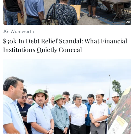
JG Wentworth
$30k In Debt Relief Scandal: What Financial
Institutions Quietly Conceal
Hơn 20 cơ quan nhà nước, doanh nghiệp, trường đại học đã
“bắt tay” thành lập Liên minh Trí tuệ nhân tạo đầu tiên của Việt
Nam. (Ảnh: PV/Vietnam+)
Ngày 20/6 tại Hà Nội, hơn 20 cơ quan nhà nước,
doanh nghiệp, trường đại học đã “bắt tay” thành
lập Liên minh Trí tuệ nhân tạo đầu tiên của Việt