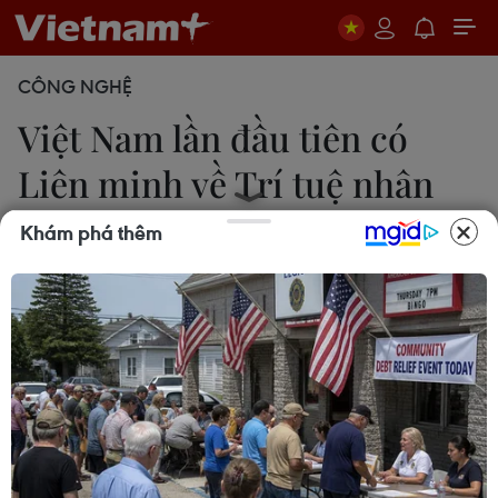
CÔNG NGHỆ
Việt Nam lần đầu tiên có
Liên minh về Trí tuệ nhân
tạo
Khám phá thêm
Minh Sơn
20/06/2025 12:02
Liên minh AI Âu Lạc hoạt động dựa vào 3 nguyên
tắc: Đồng thuận -Tôn trọng - Cộng đồng mở và tập
trung vào 3 lĩnh vực gồm: Nghiên cứu phát triển,
Xây dựng quy chuẩn và chính sách về AI, Đào tạo.