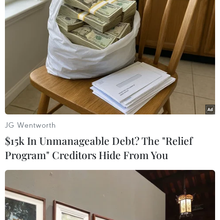
các thách thức này. Liên minh AI không chỉ là
một sáng kiến, mà là một lời hiệu triệu.
Hoạt động của Liên minh AI Âu Lạc dựa trên 3
nguyên tắc: Đồng thuận – Tôn trọng – Cộng
đồng mở. Dựa trên thế mạnh của các thành
viên, Liên minh AI Âu Lạc sẽ tập trung vào 3
lĩnh vực chính gồm: Nghiên cứu phát triển, Xây
dựng quy chuẩn và chính sách về AI, Đào tạo.
JG Wentworth
$15k In Unmanageable Debt? The "Relief
Program" Creditors Hide From You