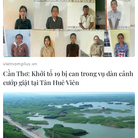
động thành công 1 triệu USD từ các quỹ đầu tư uy tín
trong khu vực.
vietnamplus.vn
Cần Thơ: Khởi tố 19 bị can trong vụ dàn cảnh
cướp giật tại Tân Huê Viên