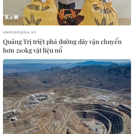
vietnamplus.vn
Quảng Trị triệt phá đường dây vận chuyển
hơn 210kg vật liệu nổ