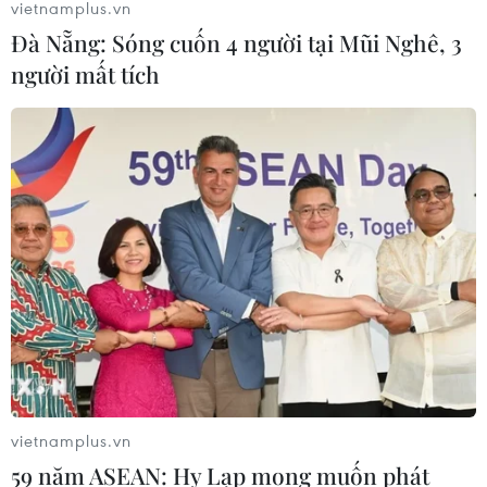
vietnamplus.vn
Đà Nẵng: Sóng cuốn 4 người tại Mũi Nghê, 3
người mất tích
vietnamplus.vn
59 năm ASEAN: Hy Lạp mong muốn phát