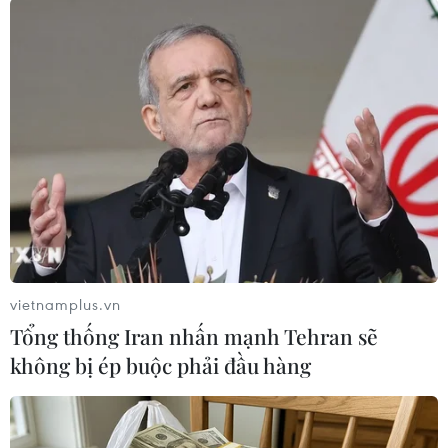
biết: Việt Nam đang đứng trước ba thách thức
lớn. Thứ nhất là bảo vệ chủ quyền công nghệ,
một phần không thể tách rời của chủ quyền
quốc gia. Thứ hai là hiện thực hóa mục tiêu trở
thành quốc gia tiên tiến vào năm kỷ niệm 100
năm độc lập. Việt Nam đã xác lập “bộ tứ Nghị
quyết chiến lược” khoa học công nghệ, hội nhập
quốc tế, pháp luật và kinh tế tư nhân để đưa đất
nước vươn mình trong kỷ nguyên mới. Quyết
định số 1131/QĐ-TTg của Thủ tướng Chính phủ
cũng đã đặt AI ở vị trí số 1 trong 11 nhóm công
vietnamplus.vn
nghệ chiến lược của quốc gia. Thứ ba là thiếu
Tổng thống Iran nhấn mạnh Tehran sẽ
nguồn lực đầu tư, các cường quốc đầu tư hàng
không bị ép buộc phải đầu hàng
trăm, hàng ngàn tỷ USD mỗi năm cho AI, Việt
Nam không có được nguồn lực tương đương.
Liên minh AI Âu Lạc ra đời như một lời giải cho