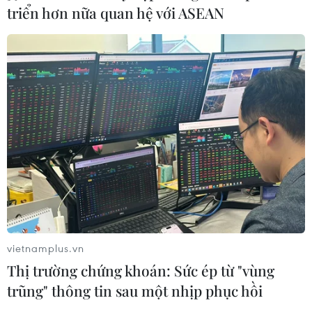
triển hơn nữa quan hệ với ASEAN
TIN CÙNG CHUYÊN MỤC
vietnamplus.vn
EU triển khai mạng vệ tinh riêng,
Thị trường chứng khoán: Sức ép từ "vùng
củng cố chủ quyền số
trũng" thông tin sau một nhịp phục hồi
08/08/2026 04:15