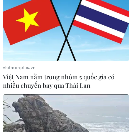
06/08/2026 02:13
Chọn đúng đầu tàu: Danh mục
doanh nghiệp nhà nước mạnh và bài
toán giao nhiệm vụ
06/08/2026 00:56
Xem thêm
vietnamplus.vn
Việt Nam nằm trong nhóm 5 quốc gia có
nhiều chuyến bay qua Thái Lan
CƠ QUAN CHỦ QUẢN: THÔNG TẤN XÃ VIỆT NAM
Tổng Biên tập: TRẦN TIẾN DUẨN