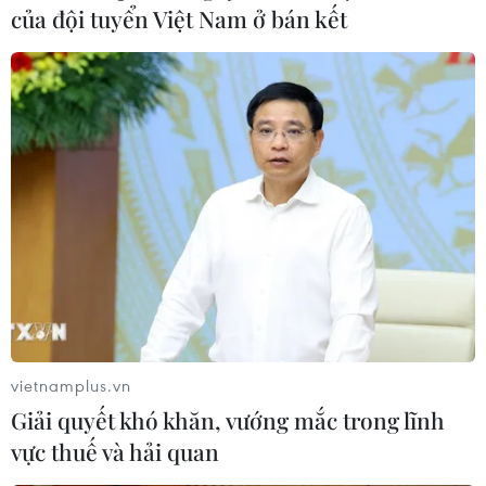
của đội tuyển Việt Nam ở bán kết
Ứng dụng Chat do người Việt làm chủ tăng
trưởng vượt bậc, ra mắt tính năng AI
04/06/2025 08:06
Ứng dụng Lotus Chat đã cán mốc 1 triệu người sử dụng
đồng thời mới đây chính thức ra mắt tính năng mới bổ
sung trí tuệ nhân tạo (AI) giúp tăng năng suất làm việc
trên nền tảng này.
vietnamplus.vn
Giải quyết khó khăn, vướng mắc trong lĩnh
vực thuế và hải quan