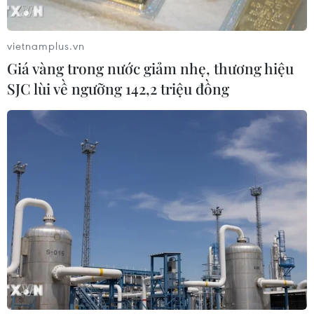
vietnamplus.vn
Giá vàng trong nước giảm nhẹ, thương hiệu
SJC lùi về ngưỡng 142,2 triệu đồng
Tin cùng chuyên mục
Khẩn trương phân luồng giao thông sau vụ sạt lở
trên tuyến ĐT161 ở Lào Cai
07/08/2026 02:37