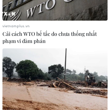
Tin liên quan
vietnamplus.vn
Cải cách WTO bế tắc do chưa thống nhất
phạm vi đàm phán
Jetstar Pacific mở đường bay thẳng 'nối' Đà Nẵng
và Cao Hùng
10/08/2019 10:49
Theo đại diện Jetstar Pacific, đã có trên 300 hành khách cất cánh trong ngày
đầu tiên khai trương đường bay mới Đà Nẵng-Cao Hùng bằng máy bay
Airbus A320s.