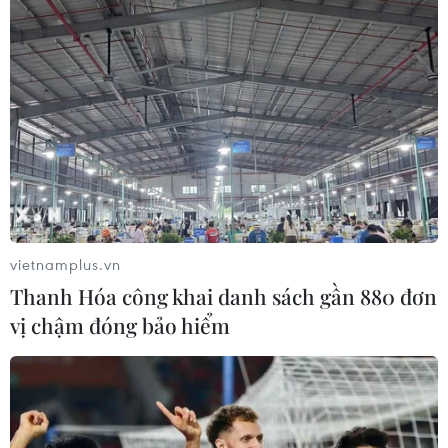
vietnamplus.vn
Thanh Hóa công khai danh sách gần 880 đơn
vị chậm đóng bảo hiểm