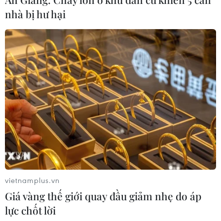
nhà bị hư hại
Mưa dông khiến hàng chục chuyến bay tới Nội Bài
không thể hạ cánh
06/08/2026 04:37
vietnamplus.vn
Giá vàng thế giới quay đầu giảm nhẹ do áp
lực chốt lời
Hà Tĩnh cảnh báo nguy cơ sạt lở trên nhiều tuyến