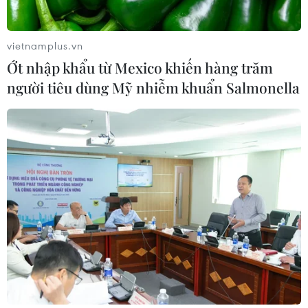
vietnamplus.vn
Ớt nhập khẩu từ Mexico khiến hàng trăm
người tiêu dùng Mỹ nhiễm khuẩn Salmonella
TP Hồ Chí Minh: Dự án mở rộng đường Phạm Văn
Bạch vẫn dang dở sau 20 năm
06/08/2026 06:56