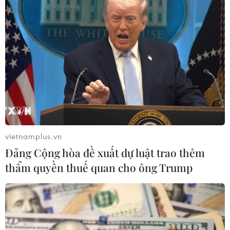
Tăng tốc giải phóng mặt bằng mở rộng cao tốc
Cam Lộ-La Sơn qua thành phố Huế
06/08/2026 03:01
vietnamplus.vn
Đảng Cộng hòa đề xuất dự luật trao thêm
thẩm quyền thuế quan cho ông Trump
Dự án cao tốc Châu Đốc-Cần Thơ-Sóc Trăng thiếu
nguồn vật liệu thi công