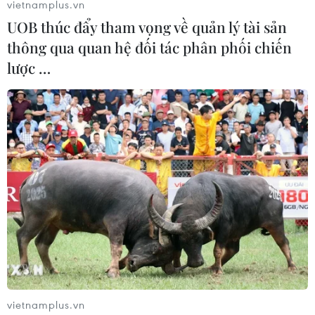
vietnamplus.vn
UOB thúc đẩy tham vọng về quản lý tài sản
thông qua quan hệ đối tác phân phối chiến
lược …
Vietnam Airlines, Jetstar Pacific tăng chuyến bay
dịp Quốc khánh 2/9
22/08/2019 08:18
Các hãng hàng không đã lên kế hoạch tăng cường các chuyến bay nhằm
đáp ứng nhu cầu đi lại tăng cao của hành khách trong dịp nghỉ lễ Quốc
khánh 2/9.
vietnamplus.vn