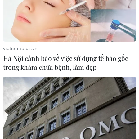
(Vietnam+)
vietnamplus.vn
Hà Nội cảnh báo về việc sử dụng tế bào gốc
trong khám chữa bệnh, làm đẹp
#Vietnam Airlines
#Jetstar Pacific
#Hành khách
#Đội tàu bay Vietnam Airlines
#Chỉ số bay đúng giờ
TP. Hà Nội
Tp. Hồ Chí Minh
Nhật Bản
Facebook
Twitter
Lưu bài viết
Copy link
Theo dõi VietnamPlus