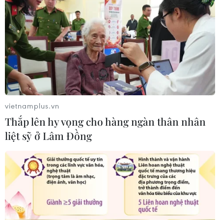
Đồng Nai yêu cầu đẩy nhanh tiến độ dự án kết nối
vùng, sân bay Long Thành
06/08/2026 09:05
vietnamplus.vn
Thắp lên hy vọng cho hàng ngàn thân nhân
liệt sỹ ở Lâm Đồng
Cầu Đắk Lung sập sau cú tông của xe tải cẩu, 2
người thoát chết