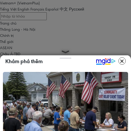
Vietnam+ (VietnamPlus)
Tiếng Việt
English
Français
Español
中文
Русский
Trang chủ
Thăng Long - Hà Nội
Chính trị
Thế giới
ASEAN
Châu Á-TBD
Trung Đông
Khám phá thêm
Châu Âu
Châu Mỹ
Châu Phi
Kinh tế
Kinh doanh
Tài chính
Tín dụng nông thôn
Chứng khoán
Bất động sản
Doanh nghiệp
Thông tin doanh nghiệp