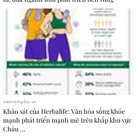
Máy bay Vietnam Airlines có wifi từ ngày 10/10, giá
khoảng 8-10 USD
27/08/2019 12:24
Tại Việt Nam, Vietnam Airlines là hãng hàng không đầu tiên cung cấp dịch
vụ wifi và dịch vụ này sẽ được áp dụng trên tàu bay thân rộng Airbus A350.
vietnamplus.vn
Khảo sát của Herbalife: Văn hóa sống khỏe
mạnh phát triển mạnh mẽ trên khắp khu vực
Châu …