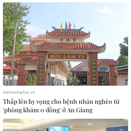
Tuyên Quang khẩn trương khắc phục sạt lở trên
các tuyến giao thông
06/08/2026 11:54
vietnamplus.vn
Thắp lên hy vọng cho bệnh nhân nghèo từ
'phòng khám 0 đồng' ở An Giang