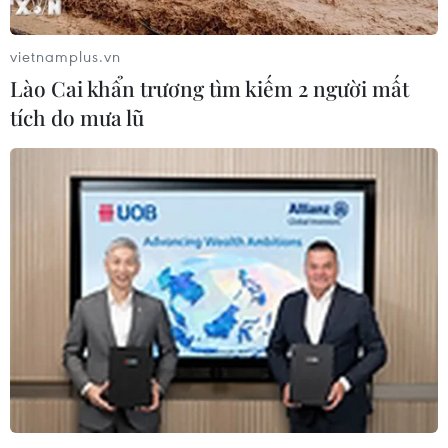
vietnamplus.vn
Lào Cai khẩn trương tìm kiếm 2 người mất
tích do mưa lũ
Máy bay lớn nhất Việt Nam gia nhập đội bay của
Vietnam Airlines
17/08/2019 01:01
Với hiệu quả vận hành và khả năng vận chuyển số lượng hành khách vượt
trội, máy bay Boeing 787-10 giúp Vietnam Airlines đáp ứng tốt hơn nhu cầu đi
lại không ngừng tăng cao trên các đường bay.