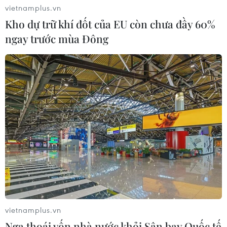
vietnamplus.vn
Kho dự trữ khí đốt của EU còn chưa đầy 60%
ngay trước mùa Đông
Nhanh chóng hoàn thiện dự án kết nối vùng, sân
bay Long Thành
06/08/2026 15:07
vietnamplus.vn
Nga thoái vốn nhà nước khỏi Sân bay Quốc tế