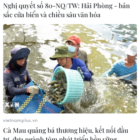
Nghị quyết số 80-NQ/TW: Hải Phòng - bản
sắc cửa biển và chiều sâu văn hóa
Vietnam Airlines cho phép thanh toán vé máy bay
bằng dặm và tiền
27/08/2019 12:18
Chỉ với tối thiếu 2.000 dặm/khách/chặng bay, hội viên Bông sen vàng có thể
sử dụng dặm để thanh toán một phần hoặc toàn bộ giá trị vé máy bay trên
các chuyến bay do Vietnam Airlines khai thác.
vietnamplus.vn
Cà Mau quảng bá thương hiệu, kết nối đầu
tư, đưa ngành tôm phát triển bền vững