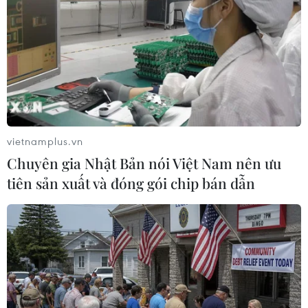
viên gác chắn đang ngày đêm giữ gìn an toàn
tính mạng, gây tổn hại cho sức khỏe hàng triệu
lượt người tham gia giao thông; sức khỏe của
công nhân gác chắn đường ngang và thiệt hại
về tài sản của Nhà nước và ngành đường sắt.
Lý giải về nguyên nhân các vụ hành hung nhân
viên đường ngang gác chắn, ông Hoạch cho
vietnamplus.vn
rằng do người đi đường bức xúc trong việc cần
Chuyên gia Nhật Bản nói Việt Nam nên ưu
phải đi ngay nhưng gác chắn đường sắt ngăn
tiên sản xuất và đóng gói chip bán dẫn
không cho họ đi và bắt buộc phải dừng lại để
nhường đường cho tàu chạy nên đã đánh nhân
viên gác chắn phải đi nhập viện.
“Hiện, ngành đường sắt có tới 4.000 nhân viên
gác chắn tại gần 1.700 đường ngang trong đó có
hơn 600 đường ngang có gác chắn ngày đêm.