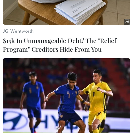
JG Wentworth
$15k In Unmanageable Debt? The "Relief
Program" Creditors Hide From You
Trên đường Giải Phóng, mặc dù có rào chắn cẩn thận nhưng
khi tàu chuẩn bị chạy qua, nhiều người dân vẫn bất chấp tính
mạng vượt qua. (Ảnh: Minh Sơn/Vietnam+)
Liên tiếp trong thời gian vừa qua xảy ra nhiều