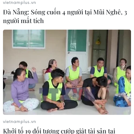
vietnamplus.vn
Đà Nẵng: Sóng cuốn 4 người tại Mũi Nghê, 3
người mất tích
Ngành đường sắt “hụt hơi” so với các loại
hình vận tải khác
05/01/2017 09:43
Sản lượng, doanh thu của ngành đường sắt sụt giảm và
ngành này đang “hụt hơi” so với sự phát triển nhanh
chóng của các loại hình vận tải khác.
vietnamplus.vn
Khởi tố 19 đối tượng cướp giật tài sản tại