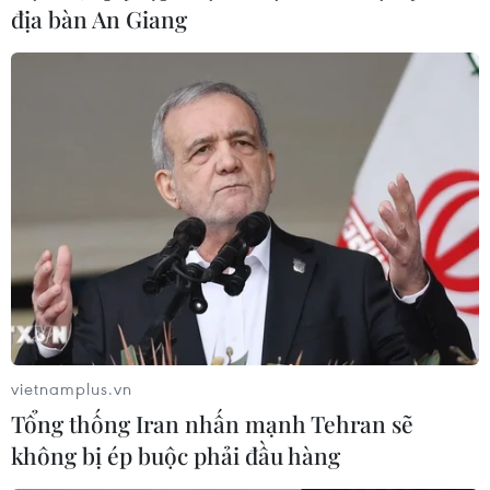
địa bàn An Giang
Lãnh đạo Ủy ban An toàn giao thông Quốc gia và Tổng công ty
Đường sắt thăm hỏi, động viên nhân viên gác chắn đường sắt
Nguyễn Thị Hồng Hà bị hành hung. (Ảnh: Đức Hùng/Vietnam+)
Trong chuyến thăm hỏi nhân viên gác chắn
vietnamplus.vn
Nguyễn Thị Hồng Hà, đang mang thai 6 tháng bị
Tổng thống Iran nhấn mạnh Tehran sẽ
hành hung ở gác chắn Định Công vào chiều nay
không bị ép buộc phải đầu hàng
(13/4), ông Trần Hữu Minh, Phó Chánh văn