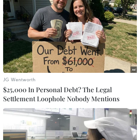
sắt rồi xông vào đuổi đánh 2 nhân viên đang lên
ban làm nhiệm vụ là chị Nguyễn Thị Vân Anh
và Phạm Thị Huyền.
Play
JG Wentworth
Video
$25,000 In Personal Debt? The Legal
Settlement Loophole Nobody Mentions
Theo ông Đoàn Duy Hoạch, Phó Tổng giám đốc
VNR, tình trạng trên uy hiếp nghiêm trọng trật
tự an toàn giao thông đường sắt, an toàn chạy
tàu gây ảnh hưởng tâm lý cho trên 4.000 nhân