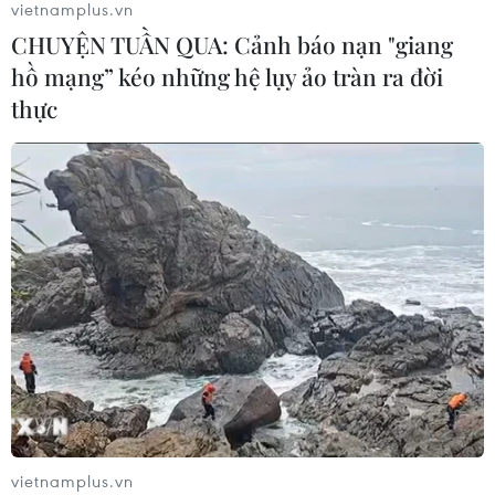
vietnamplus.vn
CHUYỆN TUẦN QUA: Cảnh báo nạn "giang
hồ mạng” kéo những hệ lụy ảo tràn ra đời
thực
TIN CÙNG CHUYÊN MỤC
Bí thư Thành ủy Hà Nội thúc tiến độ
hai dự án giao thông trọng điểm
Nam Thủ đô
08/08/2026 08:52
vietnamplus.vn