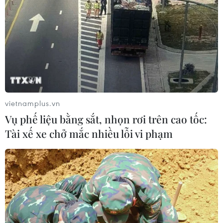
vietnamplus.vn
Vụ phế liệu bằng sắt, nhọn rơi trên cao tốc:
Tài xế xe chở mắc nhiều lỗi vi phạm