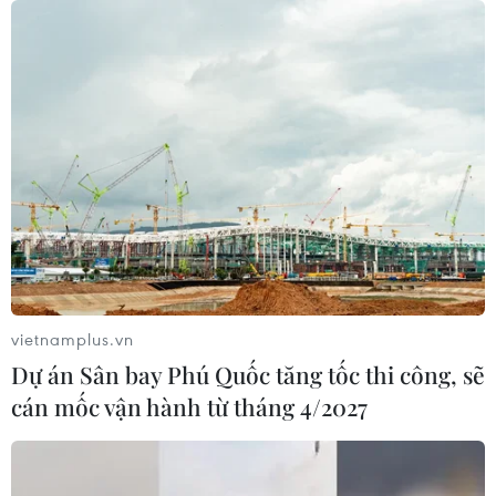
Khắc phục vụ tai nạn đường sắt nghiêm
trọng tại Lăng Cô-Cầu Hai
vietnamplus.vn
Dự án Sân bay Phú Quốc tăng tốc thi công, sẽ
20/02/2017 11:06
cán mốc vận hành từ tháng 4/2027
Công tác cứu hộ đang được các đơn vị khẩn trương
triển khai để thông đường và chuyển tải hành khách
trong thời gian sớm nhất.