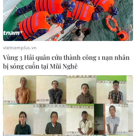
TIN LIÊN QUAN
vietnamplus.vn
Vùng 3 Hải quân cứu thành công 1 nạn nhân
bị sóng cuốn tại Mũi Nghê
Hơn 3.600 tỷ đồng nâng cấp, cải tạo bán
kính khu đường sắt