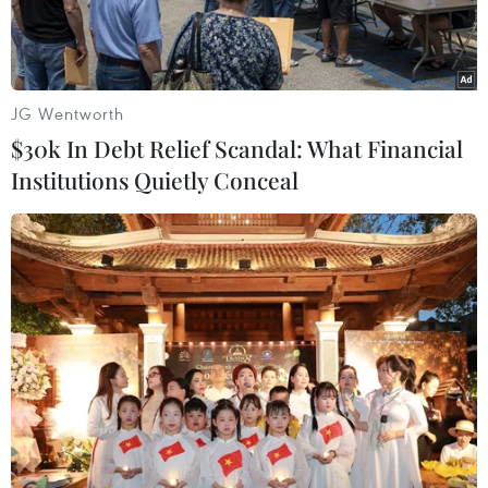
JG Wentworth
$30k In Debt Relief Scandal: What Financial
Institutions Quietly Conceal
Chi nhánh NHCSXH tỉnh Lâm Đồng giải ngân nguồn vốn kịp
thời đến các đối tượng thụ hưởng ngay tại điểm giao dịch xã.
(Ảnh: Vietnam+)
Trong những năm qua, nguồn vốn ưu đãi của
Ngân hàng Chính sách xã hội đã và đang là công