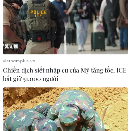
diện trong kỷ nguyên mới
24/04/2025 10:00
Agribank dành 20.000 tỷ đồng cho
vay tín dụng ưu đãi nông, lâm, thủy
sản
vietnamplus.vn
17/04/2025 07:29
Chiến dịch siết nhập cư của Mỹ tăng tốc, ICE
bắt giữ 51.000 người
Yêu cầu ngân hàng cung ứng vốn
phục vụ sản xuất, thu mua tạm trữ
lúa gạo
06/03/2025 11:27
Dành nhiều nguồn vốn tín dụng đẩy