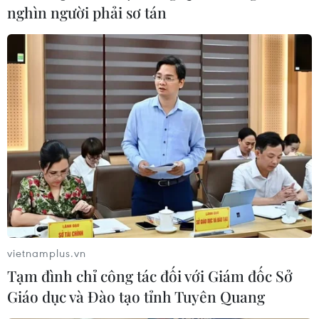
TIN LIÊN QUAN
nghìn người phải sơ tán
Vốn tín dụng chính sách: Đòn bẩy để
vietnamplus.vn
người dân thoát nghèo
Tạm đình chỉ công tác đối với Giám đốc Sở
01/10/2021 09:51
Giáo dục và Đào tạo tỉnh Tuyên Quang
Tính đến đầu tháng 10/2021, tổng nguồn vốn tín dụng