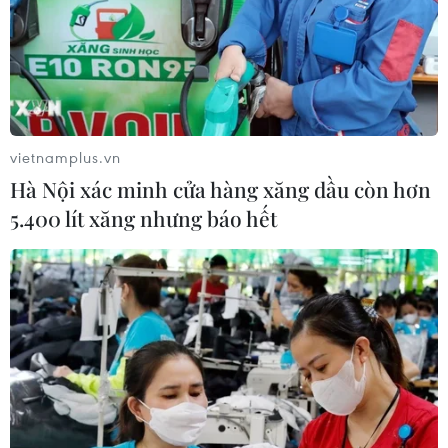
18/04/2026 02:08
Đòn bẩy tín dụng từ Nghị quyết 68,
đánh thức kinh tế xanh vùng biên
cương
vietnamplus.vn
09/04/2026 08:13
Hà Nội xác minh cửa hàng xăng dầu còn hơn
5.400 lít xăng nhưng báo hết
Tổng dư nợ tín dụng chính sách năm
2025 đạt 413.527 tỷ đồng
15/01/2026 04:00
Doanh nghiệp lạc quan về xu hướng
kinh doanh trong những tháng cuối
năm 2025