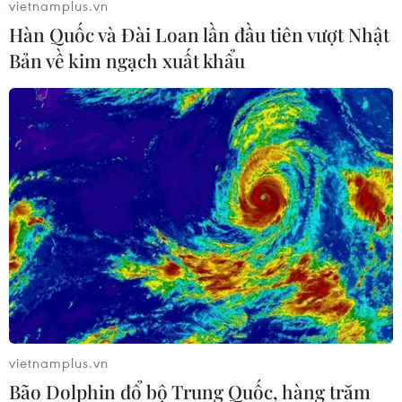
vietnamplus.vn
Hàn Quốc và Đài Loan lần đầu tiên vượt Nhật
Bản về kim ngạch xuất khẩu
#Ngân hàng Chính sách
#Lâm Đồng
#vốn tín dụng chính sách
#Hộ nghèo
Lâm Đồng
Theo dõi VietnamPlus
vietnamplus.vn
Bão Dolphin đổ bộ Trung Quốc, hàng trăm