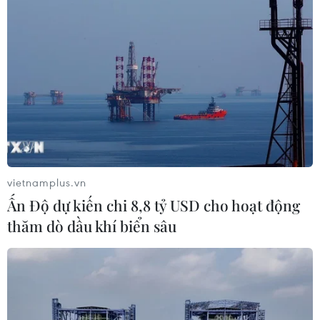
nghèo ở Quảng Bình
07/10/2021 09:03
Từ nguồn vốn bàn giao ban đầu 200 tỷ đồng, đến
30/9, tổng nguồn vốn của chi nhánh Ngân hàng Chính
sách xã hội tỉnh Quảng Bình đã đạt 3.672 tỷ đồng, gấp
18 lần so với năm 2002.
vietnamplus.vn
Ấn Độ dự kiến chi 8,8 tỷ USD cho hoạt động
thăm dò dầu khí biển sâu