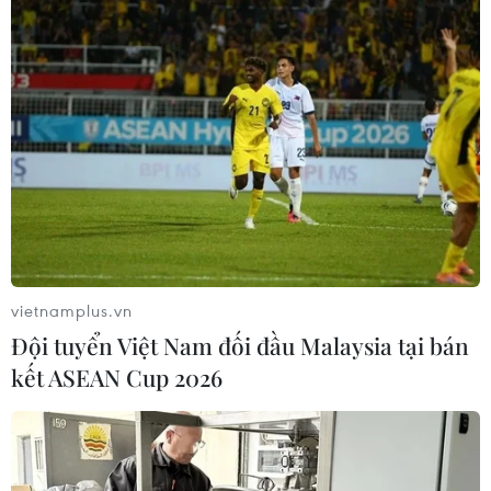
Khởi tố, bắt tạm giam chủ cơ sở Mầm
Xanh hành hạ trẻ mầm non
28/11/2017 03:55
Viện Kiểm sát Nhân dân Quận 12, Thành phố Hồ Chí
Minh, đã phê chuẩn quyết định khởi tố bị can, bắt tạm
giam bà Phạm Thị Mỹ Linh, sinh năm 1974, chủ cơ sở
mầm non Mầm Xanh về tội "hành hạ người khác."
vietnamplus.vn
Đội tuyển Việt Nam đối đầu Malaysia tại bán
kết ASEAN Cup 2026