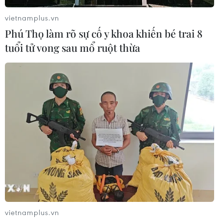
08/08/2026 08:52
vietnamplus.vn
Phú Thọ làm rõ sự cố y khoa khiến bé trai 8
tuổi tử vong sau mổ ruột thừa
Tây Ninh ngăn chặn, xử lý nghiêm
các vụ việc xâm phạm quyền sở hữu
trí tuệ
08/08/2026 04:29
Dắt chó đi dạo không đúng quy
định, bị phạt đến 2 triệu đồng?
08/08/2026 04:16
CHUYỆN TUẦN QUA: Cảnh
báo nạn "giang hồ mạng” kéo những
vietnamplus.vn