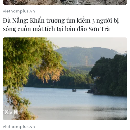
phức tạp
vietnamplus.vn
05/08/2026 13:44
Đà Nẵng: Khẩn trương tìm kiếm 3 người bị
sóng cuốn mất tích tại bán đảo Sơn Trà
24 năm tù cho đôi vợ chồng tổ chức
“bay lắc” trong quán karaoke
05/08/2026 13:41
Lập kênh TikTok khởi nghiệp, lừa
đảo chiếm đoạt 15 tỷ đồng
05/08/2026 11:36
Xem thêm
vietnamplus.vn