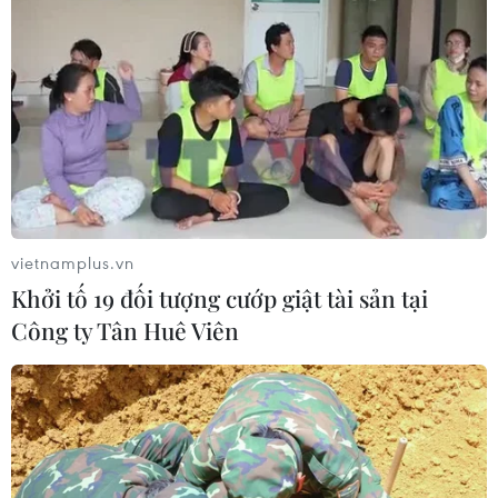
Tiến "Bịp" hầu tòa trong vụ
án tổ chức sử dụng trái phép chất ma
túy
07/08/2026 04:40
Khởi tố đối tượng giả danh Công an,
lừa đảo "chạy án" tại Đắk Lắk
vietnamplus.vn
06/08/2026 15:07
Khởi tố 19 đối tượng cướp giật tài sản tại
Công ty Tân Huê Viên
Cảnh sát khám xét nơi ở của Huấn
"Hoa Hồng"
06/08/2026 15:04