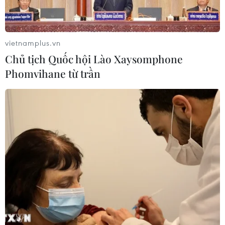
Facebook lan truyền clip về 2 giáo viên bạo hành bé trai
tại Trường mầm non H.H.
vietnamplus.vn
Chủ tịch Quốc hội Lào Xaysomphone
Phomvihane từ trần
Giáo viên bạo hành: Yếu kém nghiệp vụ và
thiếu lương tâm nghề nghiệp