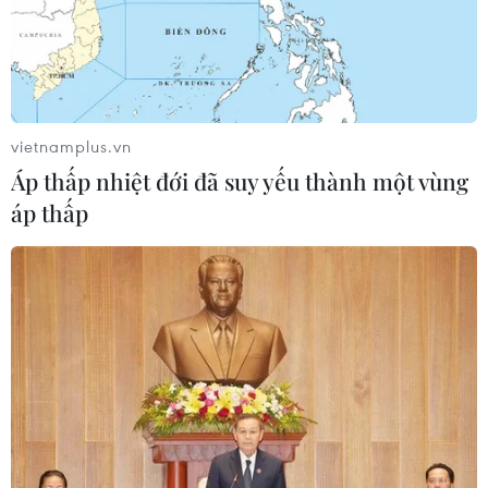
vietnamplus.vn
Áp thấp nhiệt đới đã suy yếu thành một vùng
áp thấp
Bà Rịa-Vũng Tàu: Kỷ luật buộc thôi việc 2
giáo viên bạo hành trẻ
22/03/2018 11:49
Phòng Giáo dục và Đào tạo thành phố Vũng Tàu đã làm
việc với các cá nhân liên quan vụ việc trên mạng xã hội