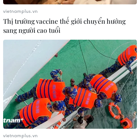
05/04/2018 10:27
vietnamplus.vn
Trường học, nơi đáng ra phải là mái nhà thứ hai của trẻ,
Thị trường vaccine thế giới chuyển hướng
nhưng lại trở thành nỗi ám ảnh đáng sợ. Thầy cô thay vì
sang người cao tuổi
là mẹ hiền, đã nghĩ ra rất nhiều hình phạt để làm nhục
và tổn thương trẻ.
vietnamplus.vn