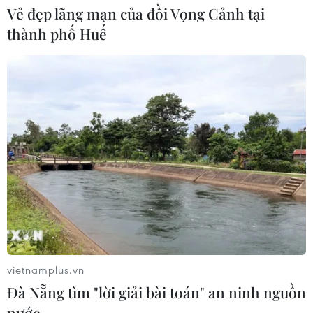
Vẻ đẹp lãng mạn của đồi Vọng Cảnh tại
thành phố Huế
CƠ QUAN CHỦ QUẢN: THÔNG TẤN XÃ VIỆT NAM
Tổng Biên tập: TRẦN TIẾN DUẨN
Phó Tổng Biên tập: NGUYỄN THỊ TÁM, KHÚC THANH
THỦY
Sở hữu trí tuệ
Quy định sử dụng
RSS
Hỗ trợ
Ngôn ngữ
TTXVN
Dịch vụ tin
Quảng cáo
vietnamplus.vn
Liên hệ
Đà Nẵng tìm "lời giải bài toán" an ninh nguồn
nước