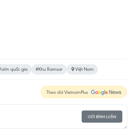
Vườn quốc gia
#Khu Ramsar
Việt Nam
Theo dõi VietnamPlus
GỬI BÌNH LUẬN