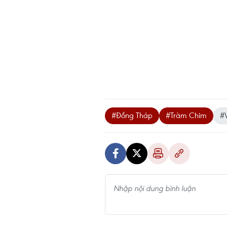
#Đồng Tháp
#Tràm Chim
#