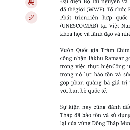
Đại diện Bộ Tài nguyên và
dã thếgiới (WWF), Tổ chức B
Phát triểnLiên hợp quố
(UNESCO/MAB) tại Việt Na
khoa học và lãnh đạo và nh
Vườn Quốc gia Tràm Chim
công nhận làkhu Ramsar gó
trong việc thực hiệnCông 
trong nỗ lực bảo tồn và s
góp phần quảng bá giá tr
với bạn bè quốc tế.
Sự kiện này cũng đánh dấ
Tháp đã bảo tồn và sử dụn
lại của vùng Đồng Tháp Mườ