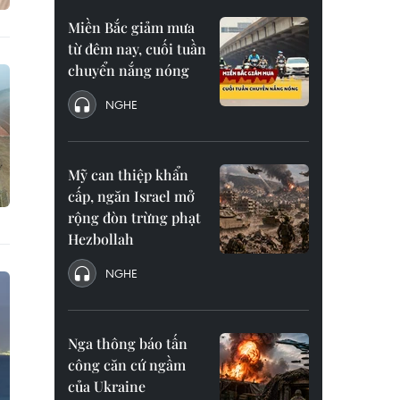
Miền Bắc giảm mưa
từ đêm nay, cuối tuần
chuyển nắng nóng
NGHE
Mỹ can thiệp khẩn
cấp, ngăn Israel mở
rộng đòn trừng phạt
Hezbollah
NGHE
Nga thông báo tấn
công căn cứ ngầm
của Ukraine