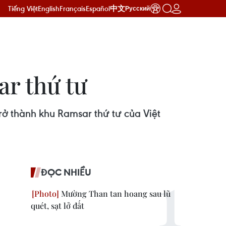
Tiếng Việt
English
Français
Español
中文
Русский
r thứ tư
rở thành khu Ramsar thứ tư của Việt
ĐỌC NHIỀU
Mường Than tan hoang sau lũ
quét, sạt lở đất