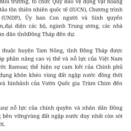
 Môi trường, tổ chức Quỹ Bảo vệ động vật hoang
ảo tồn thiên nhiên quốc tế (IUCN), Chương trình
c (UNDP), Ủy ban Con người và Sinh quyển
m,đại diện các bộ, ngành Trung ương, các nhà
ân dân tỉnhĐồng Tháp đến dự.
 thuộc huyện Tam Nông, tỉnh Đồng Tháp được
p phần nâng cao vị thế và nỗ lực của Việt Nam
ước Ramsar, thể hiện sự cam kết của Chính phủ
ửdụng khôn khéo vùng đất ngập nước đồng thời
ị và hìnhảnh của Vườn Quốc gia Tràm Chim đến
usự nỗ lực của chính quyền và nhân dân Đồng
g bền vữngvùng đất ngập nước duy nhất còn sót
i.