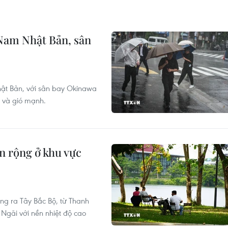
Nam Nhật Bản, sân
hật Bản, với sân bay Okinawa
t và gió mạnh.
n rộng ở khu vực
ng ra Tây Bắc Bộ, từ Thanh
gãi với nền nhiệt độ cao