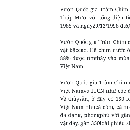
Vườn Quốc gia Tràm Chim 
Tháp Mười,với tổng diện t
1985 và ngày29/12/1998 đượ
Vườn Quốc gia Tràm Chim có
vật bậccao. Hệ chim nước ở 
88% được tìmthấy vào mùa k
Việt Nam.
Vườn Quốc gia Tràm Chim c
Việt Namvà IUCN như cốc đế,
Về thủysản, ở đây có 150 l
Việt Nam nhưcá còm, cá mang
đa dạng, phongphú với gần 1
vật đáy, gần 350loài phiêu si