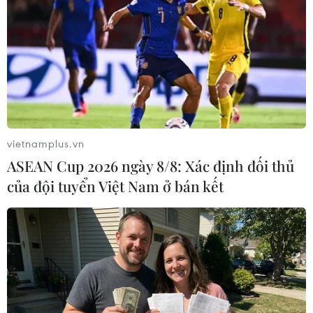
29/11/2015 12:08
Cơ quan An ninh quốc gia Mỹ (NSA) đã chính thức
chấm dứt chương trình thu thập dữ liệu điện thoại quy
mô lớn và thay thế bằng một chương trình tập trung
nhằm theo dõi người dân trong nước.
vietnamplus.vn
ASEAN Cup 2026 ngày 8/8: Xác định đối thủ
của đội tuyển Việt Nam ở bán kết