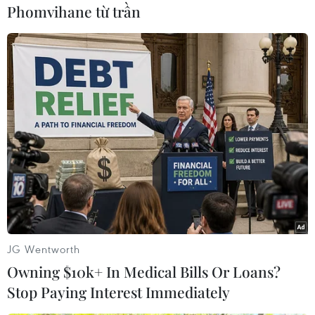
Phomvihane từ trần
#Điện thoại
#Gián điệp
#NSA
#Wikileaks
#Ban Ki-Moon
#Angela Merkel
#Julian Assange
#Giới hạn đỏ thương mại
#Hoạt động do thám
Mỹ
Theo dõi VietnamPlus
JG Wentworth
Owning $10k+ In Medical Bills Or Loans?
TIN LIÊN QUAN
Stop Paying Interest Immediately