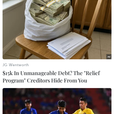
NSA.
JG Wentworth
$15k In Unmanageable Debt? The "Relief
Program" Creditors Hide From You
Mỹ chính thức chấm dứt chương trình
theo dõi điện thoại của NSA