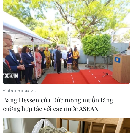
Cựu nhân viên tình báo Edward Snowden
vietnamplus.vn
sẵn sàng ngồi tù để trở lại Mỹ
Bang Hessen của Đức mong muốn tăng
07/10/2015 01:00
cường hợp tác với các nước ASEAN
Cựu nhân viên tình báo Edward Snowden cho biết anh
này đã đưa ra đề nghị được trở về Mỹ và vào tù vì đã
tiết lộ các thông tin về các chương trình nghe lén của