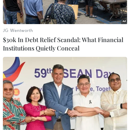
JG Wentworth
$30k In Debt Relief Scandal: What Financial
Institutions Quietly Conceal
Mạng lưới do thám toàn cầu ECHELON của NSA. (Nguồn:
thelivingmoon.com)
Ngày 23/2, trang mạng WikiLeaks đã công bố
một tập tài liệu mật nêu rõ chi tiết hoạt động do
thám của Cơ quan An Ninh Quốc gia Mỹ (NSA)
đối với các cuộc thương lượng của các nhà lãnh