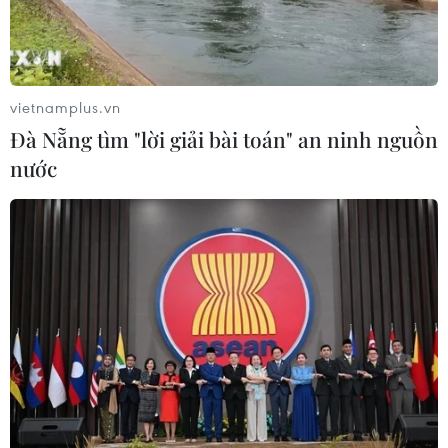
Xem thêm
vietnamplus.vn
Đà Nẵng tìm "lời giải bài toán" an ninh nguồn
nước
CƠ QUAN CHỦ QUẢN: THÔNG TẤN XÃ VIỆT NAM
Tổng Biên tập: TRẦN TIẾN DUẨN
Phó Tổng Biên tập: NGUYỄN THỊ TÁM, KHÚC THANH
THỦY
Sở hữu trí tuệ
Quy định sử dụng
RSS
Hỗ trợ
Ngôn ngữ
TTXVN
Dịch vụ tin
Quảng cáo