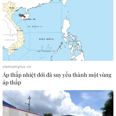
06/08/2026 04:38
Tòa án Mỹ chỉ định hội đồng thẩm
phán xét xử các vụ kiện về thuế quan
Mục 301
06/08/2026 02:23
Cuba nỗ lực khôi phục hệ thống điện
sau các sự cố toàn quốc
vietnamplus.vn
05/08/2026 23:16
Áp thấp nhiệt đới đã suy yếu thành một vùng
áp thấp
Hội đồng Bảo an đánh giá về mối đe
dọa của IS đối với hòa bình, an ninh
quốc tế
05/08/2026 23:15