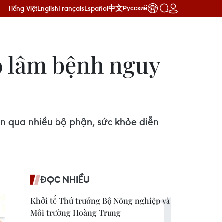
Tiếng Việt
English
Français
Español
中文
Русский
áo lâm bệnh nguy
căn qua nhiều bộ phận, sức khỏe diễn
ĐỌC NHIỀU
Khởi tố Thứ trưởng Bộ Nông nghiệp và
Môi trường Hoàng Trung