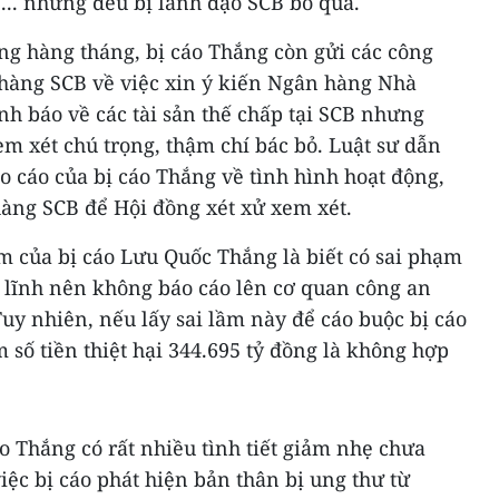
CB... nhưng đều bị lãnh đạo SCB bỏ qua.
ng hàng tháng, bị cáo Thắng còn gửi các công
hàng SCB về việc xin ý kiến Ngân hàng Nhà
h báo về các tài sản thế chấp tại SCB nhưng
m xét chú trọng, thậm chí bác bỏ. Luật sư dẫn
áo cáo của bị cáo Thắng về tình hình hoạt động,
hàng SCB để Hội đồng xét xử xem xét.
ầm của bị cáo Lưu Quốc Thắng là biết có sai phạm
n lĩnh nên không báo cáo lên cơ quan công an
uy nhiên, nếu lấy sai lầm này để cáo buộc bị cáo
 số tiền thiệt hại 344.695 tỷ đồng là không hợp
áo Thắng có rất nhiều tình tiết giảm nhẹ chưa
iệc bị cáo phát hiện bản thân bị ung thư từ