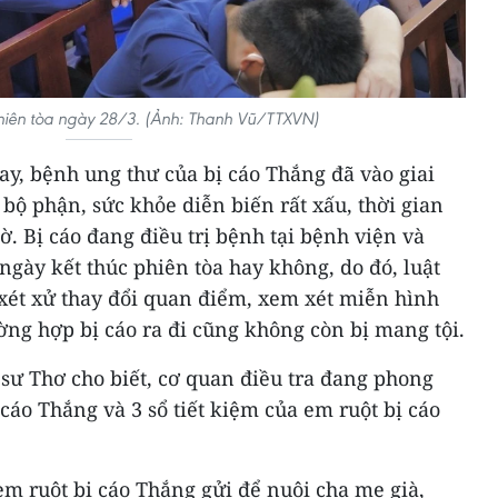
phiên tòa ngày 28/3. (Ảnh: Thanh Vũ/TTXVN)
nay, bệnh ung thư của bị cáo Thắng đã vào giai
 bộ phận, sức khỏe diễn biến rất xấu, thời gian
ờ. Bị cáo đang điều trị bệnh tại bệnh viện và
ngày kết thúc phiên tòa hay không, do đó, luật
 xét xử thay đổi quan điểm, xem xét miễn hình
ường hợp bị cáo ra đi cũng không còn bị mang tội.
 sư Thơ cho biết, cơ quan điều tra đang phong
ị cáo Thắng và 3 sổ tiết kiệm của em ruột bị cáo
 em ruột bị cáo Thắng gửi để nuôi cha mẹ già,