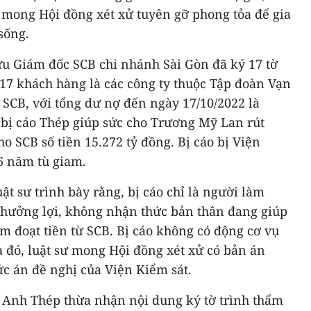
 mong Hội đồng xét xử tuyên gỡ phong tỏa để gia
 sống.
u Giám đốc SCB chi nhánh Sài Gòn đã ký 17 tờ
17 khách hàng là các công ty thuộc Tập đoàn Vạn
 SCB, với tổng dư nợ đến ngày 17/10/2022 là
 bị cáo Thép giúp sức cho Trương Mỹ Lan rút
cho SCB số tiền 15.272 tỷ đồng. Bị cáo bị Viện
6 năm tù giam.
ật sư trình bày rằng, bị cáo chỉ là người làm
hưởng lợi, không nhận thức bản thân đang giúp
ếm đoạt tiền từ SCB. Bị cáo không có động cơ vụ
a đó, luật sư mong Hội đồng xét xử có bản án
c án đề nghị của Viện Kiểm sát.
 Anh Thép thừa nhận nội dung ký tờ trình thẩm