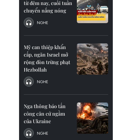
từ đêm nay, cuối tuần
chuyển nắng nóng
NGHE
Mỹ can thiệp khẩn
cấp, ngăn Israel mở
rộng đòn trừng phạt
Hezbollah
NGHE
Nga thông báo tấn
công căn cứ ngầm
của Ukraine
NGHE