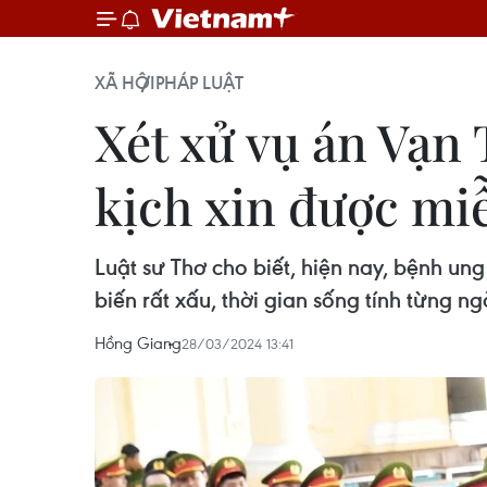
XÃ HỘI
PHÁP LUẬT
Xét xử vụ án Vạn
kịch xin được mi
Luật sư Thơ cho biết, hiện nay, bệnh un
biến rất xấu, thời gian sống tính từng ng
Hồng Giang
28/03/2024 13:41