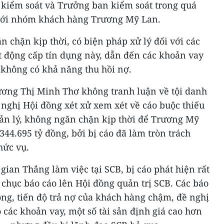
kiểm soát và Trưởng ban kiểm soát trong quá
 với nhóm khách hàng Trương Mỹ Lan.
n chặn kịp thời, có biện pháp xử lý đối với các
t động cấp tín dụng này, dẫn đến các khoản vay
 không có khả năng thu hồi nợ.
rương Thị Minh Thơ không tranh luận về tội danh
nghị Hội đồng xét xử xem xét về cáo buộc thiếu
ản lý, không ngăn chặn kịp thời để Trương Mỹ
44.695 tỷ đồng, bởi bị cáo đã làm tròn trách
hức vụ.
 gian Thắng làm việc tại SCB, bị cáo phát hiện rất
chục báo cáo lên Hội đồng quản trị SCB. Các báo
ộng, tiến độ trả nợ của khách hàng chậm, đề nghị
 các khoản vay, một số tài sản định giá cao hơn