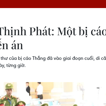
 Thịnh Phát: Một bị c
ễn án
g thư của bị cáo Thắng đã vào giai đoạn cuối, di 
ày, từng giờ.