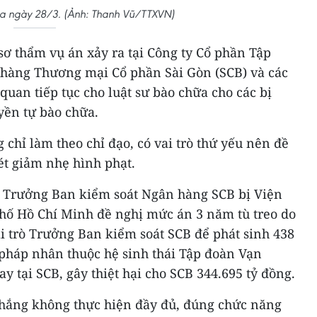
tòa ngày 28/3. (Ảnh: Thanh Vũ/TTXVN)
 sơ thẩm vụ án xảy ra tại Công ty Cổ phần Tập
hàng Thương mại Cổ phần Sài Gòn (SCB) và các
n quan tiếp tục cho luật sư bào chữa cho các bị
uyền tự bào chữa.
 chỉ làm theo chỉ đạo, có vai trò thứ yếu nên đề
ét giảm nhẹ hình phạt.
u Trưởng Ban kiểm soát Ngân hàng SCB bị Viện
hố Hồ Chí Minh đề nghị mức án 3 năm tù treo do
vai trò Trưởng Ban kiểm soát SCB để phát sinh 438
 pháp nhân thuộc hệ sinh thái Tập đoàn Vạn
y tại SCB, gây thiệt hại cho SCB 344.695 tỷ đồng.
 Thắng không thực hiện đầy đủ, đúng chức năng