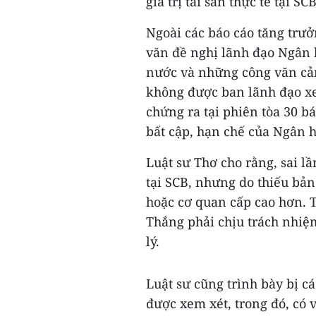
giá trị tài sản thực tế tại S
Ngoài các báo cáo tăng trưở
văn đề nghị lãnh đạo Ngân 
nước và những công văn cản
không được ban lãnh đạo xe
chứng ra tại phiên tòa 30 b
bất cập, hạn chế của Ngân 
Luật sư Thơ cho rằng, sai l
tại SCB, nhưng do thiếu bả
hoặc cơ quan cấp cao hơn. T
Thắng phải chịu trách nhiệm
lý.
Luật sư cũng trình bày bị c
được xem xét, trong đó, có v