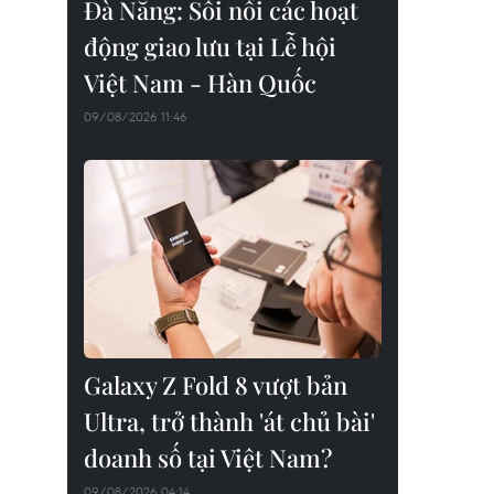
Đà Nẵng: Sôi nổi các hoạt
động giao lưu tại Lễ hội
Việt Nam - Hàn Quốc
09/08/2026 11:46
Galaxy Z Fold 8 vượt bản
Ultra, trở thành 'át chủ bài'
doanh số tại Việt Nam?
09/08/2026 04:14