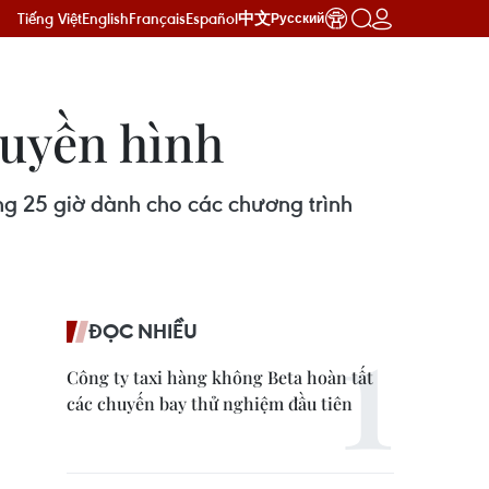
Tiếng Việt
English
Français
Español
中文
Русский
ruyền hình
ợng 25 giờ dành cho các chương trình
ĐỌC NHIỀU
Công ty taxi hàng không Beta hoàn tất
các chuyến bay thử nghiệm đầu tiên