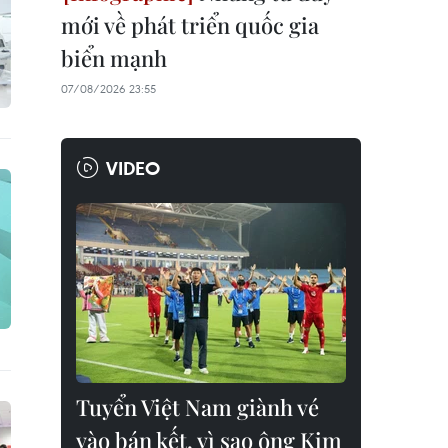
mới về phát triển quốc gia
biển mạnh
07/08/2026 23:55
VIDEO
Tuyển Việt Nam giành vé
vào bán kết, vì sao ông Kim