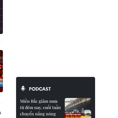
PODCAST
Miền Bắc giảm mưa
từ đêm nay, cuối tuần
chuyển nắng nóng