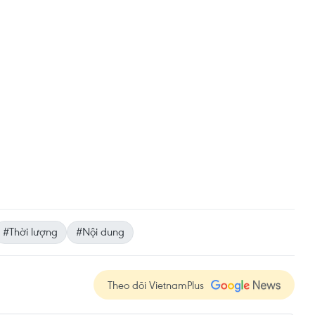
#Thời lượng
#Nội dung
Theo dõi VietnamPlus