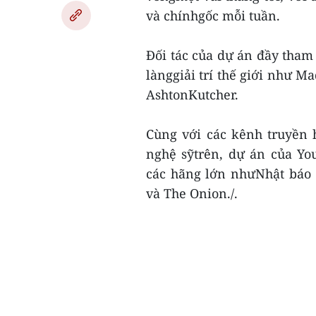
và chínhgốc mỗi tuần.
Đối tác của dự án đầy tham 
lànggiải trí thế giới như M
AshtonKutcher.
Cùng với các kênh truyền h
nghệ sỹtrên, dự án của Yo
các hãng lớn nhưNhật báo 
và The Onion./.