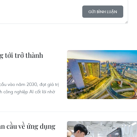
GỬI BÌNH LUẬN
 tới trở thành
cầu vào năm 2030, đạt giá trị
 công nghiệp AI cốt lõi nhờ
àn cầu về ứng dụng