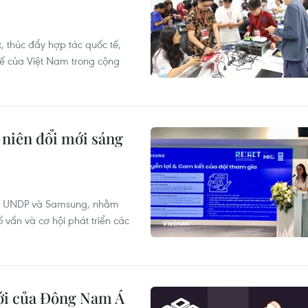
 thúc đẩy hợp tác quốc tế,
thế của Việt Nam trong cộng
niên đổi mới sáng
ữa UNDP và Samsung, nhằm
ố vấn và cơ hội phát triển các
mới của Đông Nam Á