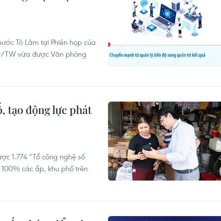
 nước Tô Lâm tại Phiên họp của
-NQ/TW vừa được Văn phòng
, tạo động lực phát
ược 1.774 “Tổ công nghệ số
i 100% các ấp, khu phố trên