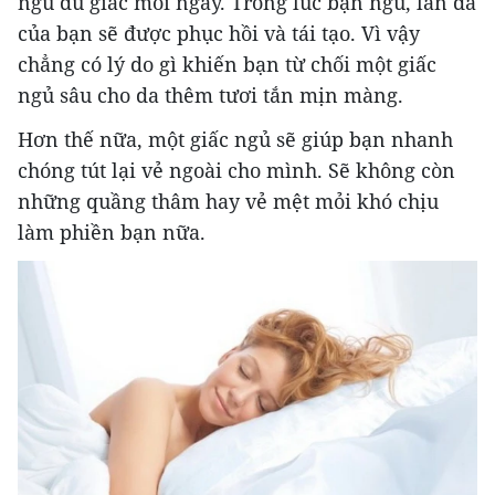
ngủ đủ giấc mỗi ngày. Trong lúc bạn ngủ, làn da
của bạn sẽ được phục hồi và tái tạo. Vì vậy
chẳng có lý do gì khiến bạn từ chối một giấc
ngủ sâu cho da thêm tươi tắn mịn màng.
Hơn thế nữa, một giấc ngủ sẽ giúp bạn nhanh
chóng tút lại vẻ ngoài cho mình. Sẽ không còn
những quầng thâm hay vẻ mệt mỏi khó chịu
làm phiền bạn nữa.