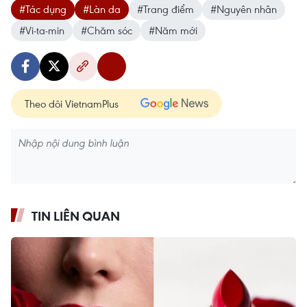
#Tác dụng
#Làn da
#Trang điểm
#Nguyên nhân
#Vi-ta-min
#Chăm sóc
#Năm mới
Theo dõi VietnamPlus
TIN LIÊN QUAN