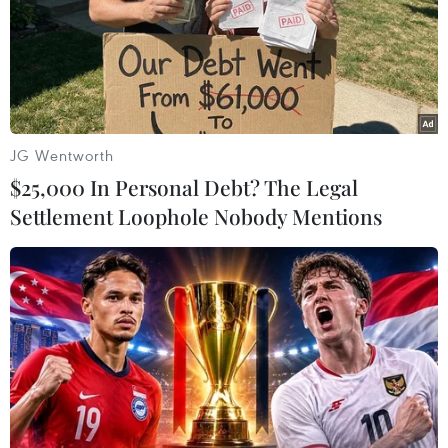
JG Wentworth
$25,000 In Personal Debt? The Legal
Settlement Loophole Nobody Mentions
Phạt 42,5 triệu đồng và trục xuất tài xế vi
phạm quy định phòng dịch
28/09/2021 06:44