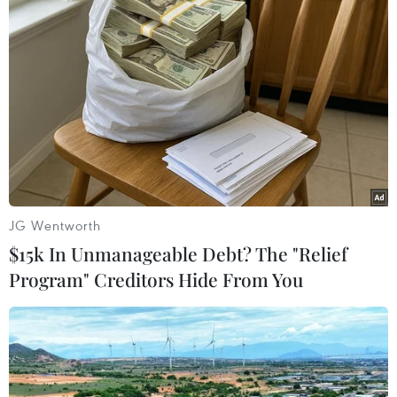
#Chống người thi hành công vụ
#Chốt kiểm soát dịch COVID-19
#Tòa án Nhân dân huyện Ninh Hải
Khánh Hòa
Ninh Thuận
Theo dõi VietnamPlus
JG Wentworth
$15k In Unmanageable Debt? The "Relief
Program" Creditors Hide From You
TIN LIÊN QUAN