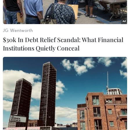
JG Wentworth
$30k In Debt Relief Scandal: What Financial
Institutions Quietly Conceal
Bị cáo Phan Văn Tâm tại phiên tòa xét xử. (Ảnh: Công
Thử/TTXVN)
Sáng 22/10, tại huyện Ninh Hải (tỉnh Ninh
Thuận), Tòa án Nhân dân huyện Ninh Hải đã
mở phiên tòa xét xử sơ thẩm và tuyên phạt bị