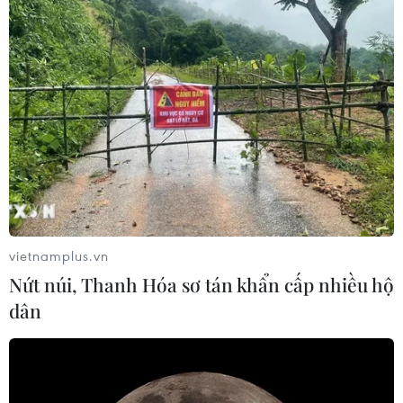
vietnamplus.vn
Nứt núi, Thanh Hóa sơ tán khẩn cấp nhiều hộ
dân