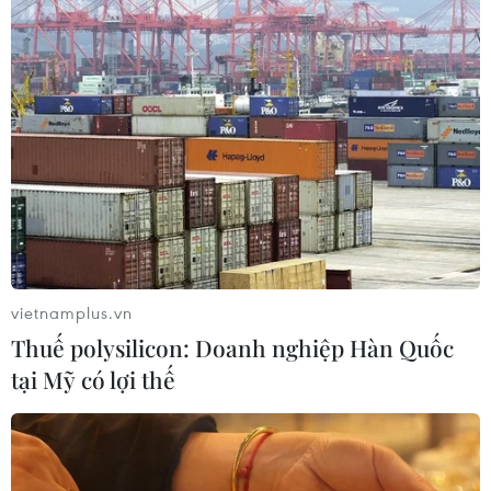
Thêm một nhóm dàn cảnh cướp giật
tại khu Tân Huê Viên sa lưới
06/08/2026 05:57
Khẩn trường khám nghiệm
hiện trường, điều tra nguyên nhân
vụ cháy chợ Biên Hòa
vietnamplus.vn
06/08/2026 04:37
Thuế polysilicon: Doanh nghiệp Hàn Quốc
tại Mỹ có lợi thế
Nâng cao hiệu quả đấu tranh phòng,
chống tội phạm và vi phạm pháp luật
06/08/2026 04:13