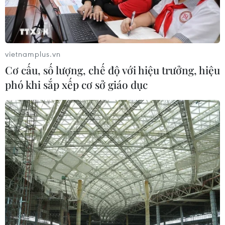
Đắk Lắk: Án phạt nghiêm minh với
đối tượng phá hoại đoàn kết dân tộc
05/08/2026 09:58
vietnamplus.vn
Cơ cấu, số lượng, chế độ với hiệu trưởng, hiệu
Hà Nội xét xử ổ nhóm 50 đối tượng tổ
phó khi sắp xếp cơ sở giáo dục
chức sử dụng ma túy trong quán
karaoke
05/08/2026 09:38
Khởi tố người đàn ông xịt vòi cao áp
vào thợ tháo dỡ nhà sát vách
05/08/2026 09:23
Khởi tố ca sĩ và giám đốc công ty giải