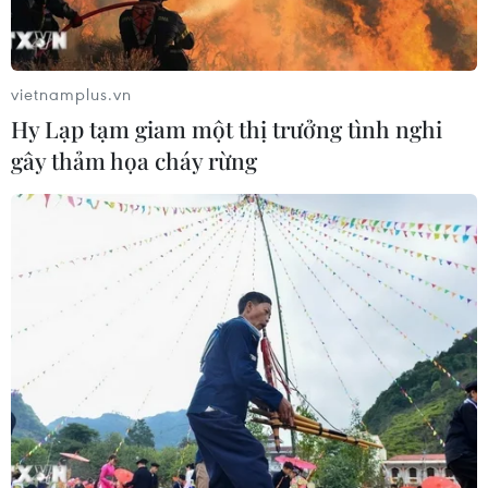
vietnamplus.vn
Hy Lạp tạm giam một thị trưởng tình nghi
gây thảm họa cháy rừng
TIN CÙNG CHUYÊN MỤC
Bế mạc Hội thi lực lượng tham gia
bảo vệ an ninh, trật tự ở cơ sở giỏi
toàn quốc
07/08/2026 15:57
Khởi tố, truy nã 3 đối tượng hoạt