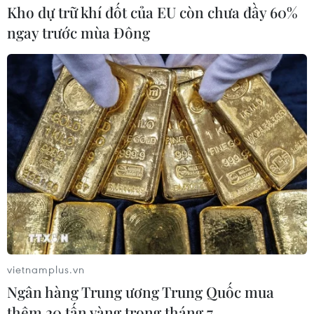
Kho dự trữ khí đốt của EU còn chưa đầy 60%
ngay trước mùa Đông
Khởi tố 2 đối tượng vượt chốt kiểm soát,
chống người thi hành công vụ
14/10/2021 04:13
Dù biết rõ bản thân không được ra khỏi phường Đông
Hải (Ninh Thuận), sau khi nhậu xong, 2 đối tượng vẫn
cố tình vượt chốt kiểm dịch, không chấp hành yêu cầu
vietnamplus.vn
kiểm tra của lực lượng chức năng.
Ngân hàng Trung ương Trung Quốc mua
thêm 20 tấn vàng trong tháng 7