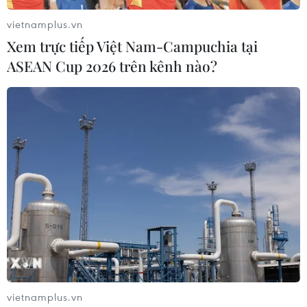
vietnamplus.vn
Xem trực tiếp Việt Nam-Campuchia tại
ASEAN Cup 2026 trên kênh nào?
Giấu người bên trong xe tải chở lợn để
thông chốt kiểm soát dịch bệnh
06/10/2021 06:02
Nhằm qua mặt lực lượng chức năng khi đến Quảng
Ninh, các đối tượng đã ngồi ở sàn dưới cùng ở giữa
thùng xe, phía trên và trước, sau đều có các tấm ngăn
cùng rất nhiều sọt chứa lợn.
vietnamplus.vn