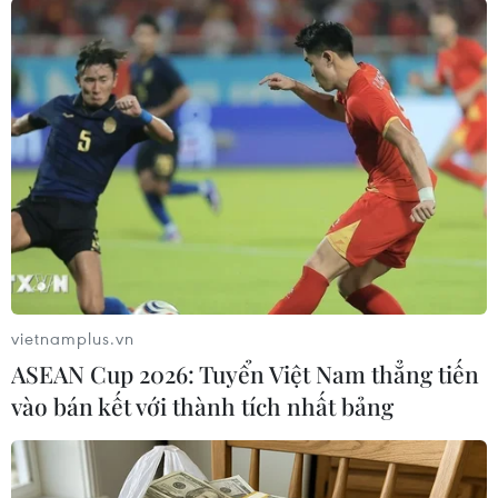
Hải đã tuyên phạt bị cáo Phan Văn Tâm 18
tháng tù giam về tội “Chống người thi hành
công vụ”./.
(TTXVN/Vietnam+)
vietnamplus.vn
ASEAN Cup 2026: Tuyển Việt Nam thẳng tiến
vào bán kết với thành tích nhất bảng