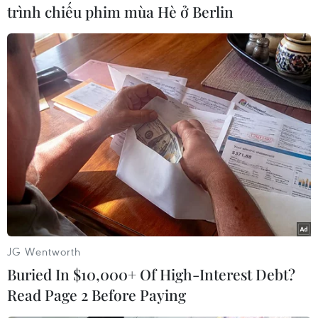
trình chiếu phim mùa Hè ở Berlin
#Bình Dương
#Ngân hàng chính sách xã hội
#Học sinh nghèo
#Vay vốn
Bình Dương
Tp. Hồ Chí Minh
Theo dõi VietnamPlus
JG Wentworth
Buried In $10,000+ Of High-Interest Debt?
Read Page 2 Before Paying
TIN CÙNG CHUYÊN MỤC