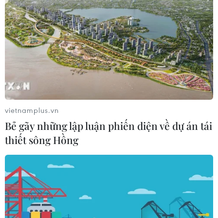
07/08/2026 03:40
Vụ chuyên Tuyên Quang: Thu hồi,
hủy bỏ giấy chứng nhận kết quả thi
đã cấp
06/08/2026 13:55
Khuyến khích các cơ sở giáo dục đại
vietnamplus.vn
học cạnh tranh bằng chất lượng
Bẻ gãy những lập luận phiến diện về dự án tái
06/08/2026 13:41
thiết sông Hồng
Xem thêm