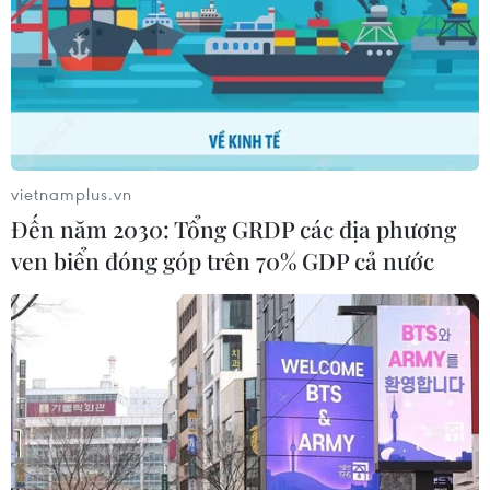
CƠ QUAN CHỦ QUẢN: THÔNG TẤN XÃ VIỆT NAM
Tổng Biên tập: TRẦN TIẾN DUẨN
Phó Tổng Biên tập: NGUYỄN THỊ TÁM, KHÚC THANH
THỦY
vietnamplus.vn
Đến năm 2030: Tổng GRDP các địa phương
Sở hữu trí tuệ
Quy định sử dụng
ven biển đóng góp trên 70% GDP cả nước
RSS
Hỗ trợ
Ngôn ngữ
TTXVN
Dịch vụ tin
Quảng cáo
Liên hệ