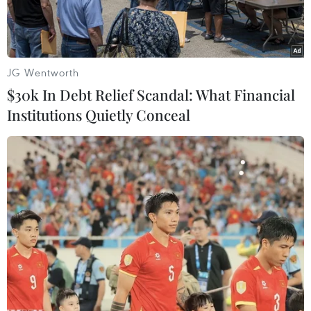
JG Wentworth
$30k In Debt Relief Scandal: What Financial
Institutions Quietly Conceal