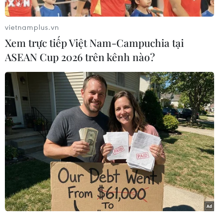
vietnamplus.vn
Xem trực tiếp Việt Nam-Campuchia tại
ASEAN Cup 2026 trên kênh nào?
Nhấp chuột để xem kích thước chuẩn.
4 bài thuốc nằm trong Quyết định số 4539/QĐ-