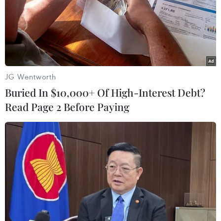
18/08/2021 08:28
Việt Nam đang trải qua đợt dịch nặng nề nhất, đặc biệt
là tại TP.HCM và các tỉnh phía Nam. Chiến lược giảm
số F0 tử vong đang được quan tâm nhất khi mỗi ngày
gần đây con số này đều vượt 300 ca.
JG Wentworth
Buried In $10,000+ Of High-Interest Debt?
Read Page 2 Before Paying