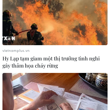
trợ và chăm sóc khi cách ly tại nhà.
vietnamplus.vn
Hy Lạp tạm giam một thị trưởng tình nghi
gây thảm họa cháy rừng
Dồn quân cho 'trận chiến' hồi sức lớn nhất
tại Thành phố Hồ Chí Minh