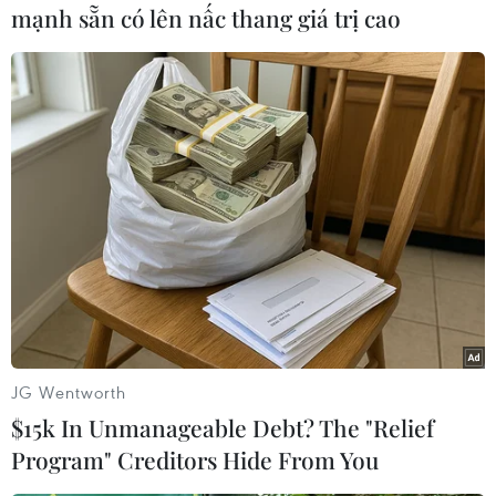
mạnh sẵn có lên nấc thang giá trị cao
#Bệnh nhân F0 không triệu chứng
#Bài thuốc đông y
#Dịch COVID-19
#Kê đơn điều trị
TP. Hà Nội
Theo dõi VietnamPlus
TIN LIÊN QUAN
JG Wentworth
$15k In Unmanageable Debt? The "Relief
Program" Creditors Hide From You