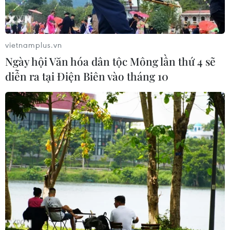
Xem thêm
vietnamplus.vn
Ngày hội Văn hóa dân tộc Mông lần thứ 4 sẽ
diễn ra tại Điện Biên vào tháng 10
CƠ QUAN CHỦ QUẢN: THÔNG TẤN XÃ VIỆT NAM
Tổng Biên tập: TRẦN TIẾN DUẨN
Phó Tổng Biên tập: NGUYỄN THỊ TÁM, KHÚC THANH
THỦY
Sở hữu trí tuệ
Quy định sử dụng
RSS
Hỗ trợ