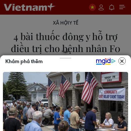
XÃ HỘI
Y TẾ
4 bài thuốc đông y hỗ trợ
điều trị cho bệnh nhân F0
không triệu chứng
Khám phá thêm
30/09/2021 09:35
Dựa vào tình hình thực tế địa phương và tình trạng
cụ thể của bệnh nhân F0 không triệu chứng, thầy
thuốc tham khảo các bài thuốc dưới đây, trong
quá trình kê đơn điều trị có thể gia giảm cho phù
hợp.