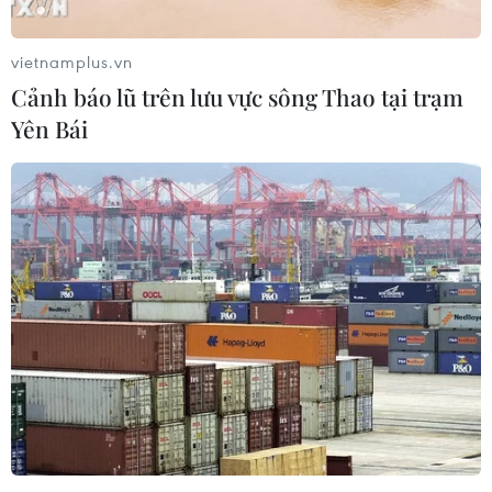
vietnamplus.vn
Cảnh báo lũ trên lưu vực sông Thao tại trạm
Yên Bái
Thích ứng an toàn với COVID-19: Phòng
dịch tốt, không phải chống dịch
24/09/2021 23:21
Lãnh đạo các quận, huyện đều nhấn mạnh hai yếu tố
tiên phong, quyết định kết quả bước đầu phòng, chống
dịch: Tính linh hoạt, không ỷ lại của địa phương và ý
thức tự giác, chủ động của mỗi người dân.