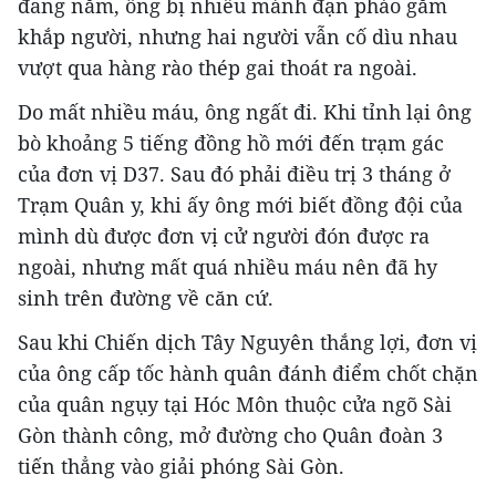
đang nằm, ông bị nhiều mảnh đạn pháo găm
khắp người, nhưng hai người vẫn cố dìu nhau
vượt qua hàng rào thép gai thoát ra ngoài.
Do mất nhiều máu, ông ngất đi. Khi tỉnh lại ông
bò khoảng 5 tiếng đồng hồ mới đến trạm gác
của đơn vị D37. Sau đó phải điều trị 3 tháng ở
Trạm Quân y, khi ấy ông mới biết đồng đội của
mình dù được đơn vị cử người đón được ra
ngoài, nhưng mất quá nhiều máu nên đã hy
sinh trên đường về căn cứ.
Sau khi Chiến dịch Tây Nguyên thắng lợi, đơn vị
của ông cấp tốc hành quân đánh điểm chốt chặn
của quân ngụy tại Hóc Môn thuộc cửa ngõ Sài
Gòn thành công, mở đường cho Quân đoàn 3
tiến thẳng vào giải phóng Sài Gòn.