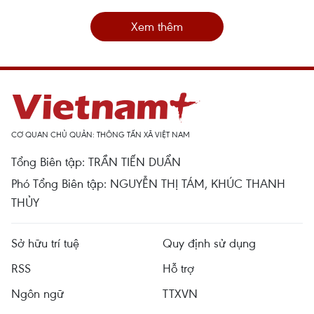
Xem thêm
CƠ QUAN CHỦ QUẢN: THÔNG TẤN XÃ VIỆT NAM
Tổng Biên tập: TRẦN TIẾN DUẨN
Phó Tổng Biên tập: NGUYỄN THỊ TÁM, KHÚC THANH
THỦY
Sở hữu trí tuệ
Quy định sử dụng
RSS
Hỗ trợ
Ngôn ngữ
TTXVN