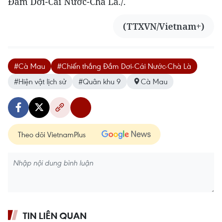
Đầm Dơi-Cái Nước-Chà Là./.
(TTXVN/Vietnam+)
#Cà Mau
#Chiến thắng Đầm Dơi-Cái Nước-Chà Là
#Hiện vật lịch sử
#Quân khu 9
Cà Mau
Theo dõi VietnamPlus
TIN LIÊN QUAN