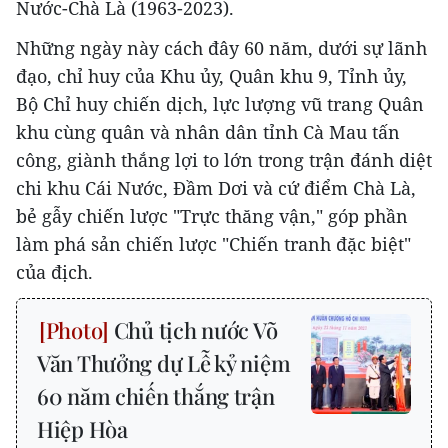
Nước-Chà Là (1963-2023).
Những ngày này cách đây 60 năm, dưới sự lãnh
đạo, chỉ huy của Khu ủy, Quân khu 9, Tỉnh ủy,
Bộ Chỉ huy chiến dịch, lực lượng vũ trang Quân
khu cùng quân và nhân dân tỉnh Cà Mau tấn
công, giành thắng lợi to lớn trong trận đánh diệt
chi khu Cái Nước, Đầm Dơi và cứ điểm Chà Là,
bẻ gẫy chiến lược "Trực thăng vận," góp phần
làm phá sản chiến lược "Chiến tranh đặc biệt"
của địch.
Chủ tịch nước Võ
Văn Thưởng dự Lễ kỷ niệm
60 năm chiến thắng trận
Hiệp Hòa