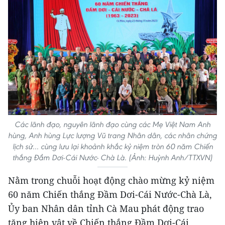
Các lãnh đạo, nguyên lãnh đạo cùng các Mẹ Việt Nam Anh
hùng, Anh hùng Lực lượng Vũ trang Nhân dân, các nhân chứng
lịch sử... cùng lưu lại khoảnh khắc kỷ niệm tròn 60 năm Chiến
thắng Đầm Dơi-Cái Nước- Chà Là. (Ảnh: Huỳnh Anh/TTXVN)
Nằm trong chuỗi hoạt động chào mừng kỷ niệm
60 năm Chiến thắng Đầm Dơi-Cái Nước-Chà Là,
Ủy ban Nhân dân tỉnh Cà Mau phát động trao
tặng hiện vật về Chiến thắng Đầm Dơi-Cái