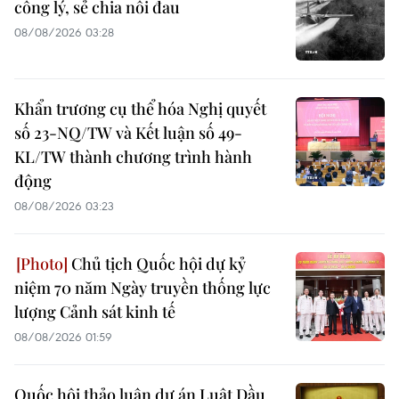
công lý, sẻ chia nỗi đau
08/08/2026 03:28
Khẩn trương cụ thể hóa Nghị quyết
số 23-NQ/TW và Kết luận số 49-
KL/TW thành chương trình hành
động
08/08/2026 03:23
Chủ tịch Quốc hội dự kỷ
niệm 70 năm Ngày truyền thống lực
lượng Cảnh sát kinh tế
08/08/2026 01:59
Quốc hội thảo luận dự án Luật Dầu