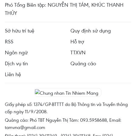
Phó Tổng Biên tập: NGUYỄN THỊ TÁM, KHÚC THANH
THỦY
Sở hữu trí tuệ
Quy định sử dụng
RSS
Hỗ trợ
Ngôn ngữ
TTXVN
Dịch vụ tin
Quảng cáo
Liên hệ
Giấy phép số: 1374/GP-BTTTT do Bộ Thông tin và Truyền thông
cấp ngày 11/9/2008.
Quảng cáo: Phó TBT Nguyễn Thị Tám: 093.5958688, Email:
tamvna@gmail.com
Điện thoại: (024) 39411349 - (024) 39411348, Fax: (024)