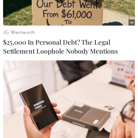
JG Wentworth
$25,000 In Personal Debt? The Legal
Settlement Loophole Nobody Mentions
Agribank dành 2.000 tỷ đồng tín dụng ưu đãi đối với khách
hàng OCOP. (Ảnh: PV/Vietnam+)
Nhằm hỗ trợ khách hàng vay vốn ưu đãi để đầu
tư, sản xuất kinh doanh trong lĩnh vực nông