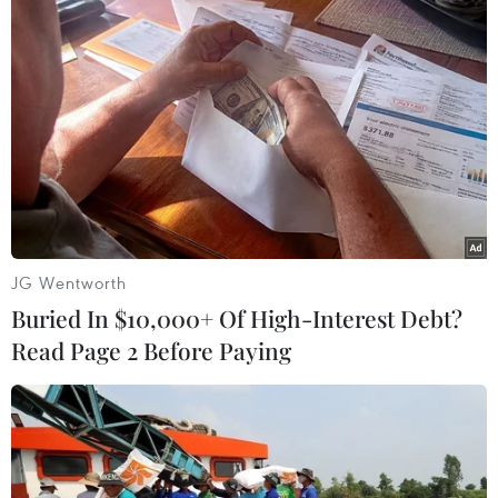
#Agribank
#OCOP
#lãi suất ưu đãi
#nợ xấu
Theo dõi VietnamPlus
JG Wentworth
Buried In $10,000+ Of High-Interest Debt?
TIN LIÊN QUAN
Read Page 2 Before Paying