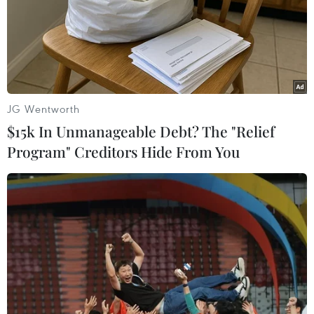
JG Wentworth
$15k In Unmanageable Debt? The "Relief
Program" Creditors Hide From You
Giải pháp nào đưa sản phẩm OCOP của
Hà Nội ra thị trường quốc tế?
07/12/2023 07:32
Dù có lợi thế nhiều làng nghề, nghề truyền thống nhất
cả nước, nhưng nhiều sản phẩm OCOP của Hà Nội vẫn
còn nhiều khó khăn trong việc tìm đầu ra tiêu thụ, đặc