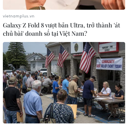
nghiệp, phi nông nghiệp và dịch vụ có lợi thế tại
địa phương, từ nay đến hết 31/12/2024, Ngân
vietnamplus.vn
hàng Nông nghiêp và Phát triển nông thôn
Galaxy Z Fold 8 vượt bản Ultra, trở thành 'át
(Agribank) dành 2.000 tỷ đồng triển khai
chủ bài' doanh số tại Việt Nam?
chương trình tín dụng ưu đãi đối với khách
hàng cá nhân đầu tư, sản xuất kinh doanh sản
phẩm OCOP (thuộc chương trình quốc gia "Mỗi
xã một sản phẩm").
Đối tượng cho vay là khách hàng cá nhân vay
vốn đầu tư sản xuất kinh doanh sản phẩm OCOP
với các sản phẩm thực phẩm, đồ uống, sản
phẩm từ dược liệu, thủ công mỹ nghệ.
Agribank giảm lãi suất
cho vay hỗ trợ khách hàng