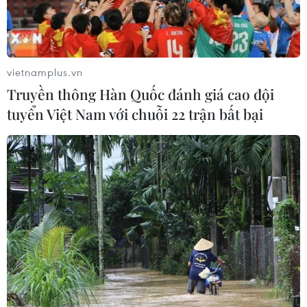
biệt là ở thị trường quốc tế.
vietnamplus.vn
Truyền thông Hàn Quốc đánh giá cao đội
tuyển Việt Nam với chuỗi 22 trận bất bại
Agribank giảm lãi suất cho vay hỗ trợ
khách hàng ngay từ đầu năm 2024
02/01/2024 08:37