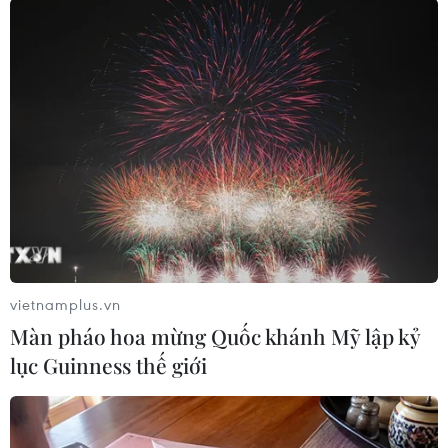
sản, mức tối đa theo quy định tại Nghị định số
55/2015/NĐ-CP của Chính phủ và Nghị định sửa
đổi, bổ sung…/.
(Vietnam+)
vietnamplus.vn
Màn pháo hoa mừng Quốc khánh Mỹ lập kỷ
lục Guinness thế giới