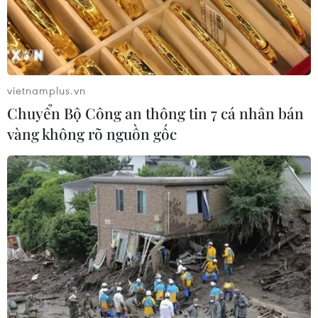
Tổng dư nợ tín dụng chính sách đạt
hơn 454.000 tỷ đồng
15/07/2026 09:51
vietnamplus.vn
Chuyển Bộ Công an thông tin 7 cá nhân bán
Hội đồng quản trị Ngân hàng Chính
vàng không rõ nguồn gốc
sách xã hội họp phiên thường kỳ quý
1
18/05/2026 07:16
Tín dụng chính sách tăng gần 10%,
hơn 951.000 lượt hộ nghèo được vay
vốn
07/05/2026 04:23