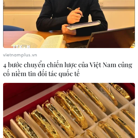
vietnamplus.vn
4 bước chuyển chiến lược của Việt Nam củng
cố niềm tin đối tác quốc tế
TIN CÙNG CHUYÊN MỤC