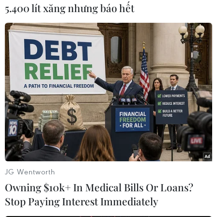
5.400 lít xăng nhưng báo hết
tài sản của các tổ chức tín dụng Việt Nam
(VAMC), Công ty mua bán nợ Việt Nam (DATC)
tại các tổ chức tín dụng trong 1 năm gần nhất;
đồng ý để Agribank nơi cho vay tự động trích
tiền từ tài khoản thanh toán hoặc tài khoản tiền
gửi khác mở tại Agribank để thu hồi nợ vay.
Ngoài ra, trong thời gian khách hàng vay, Giấy
chứng nhận sản phẩm OCOP đạt từ 3-5 sao hết
hiệu lực, khách hàng cam kết với Agribank nơi
cho vay bổ sung cấp lại Giấy chứng nhận trong
thời hạn tối đa 3 tháng kể từ ngày hết hiệu lực.
JG Wentworth
Agribank cũng yêu cầu đối với cho vay có bảo
Owning $10k+ In Medical Bills Or Loans?
đảm bằng tài sản theo quy định hiện hành của
Stop Paying Interest Immediately
Agribank; cho vay không có bảo đảm bằng tài