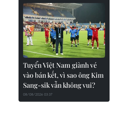
Tuyển Việt Nam giành vé
vào bán kết, vì sao ông Kim
Sang-sik vẫn không vui?
08/08/2026 03:37