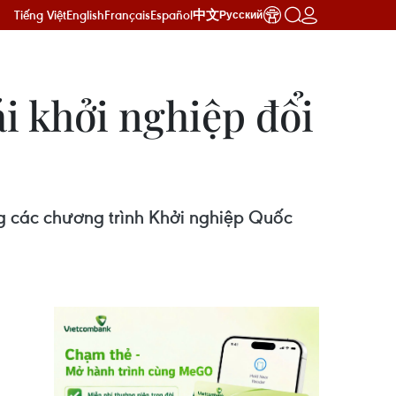
Tiếng Việt
English
Français
Español
中文
Русский
i khởi nghiệp đổi
ng các chương trình Khởi nghiệp Quốc