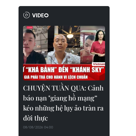
VIDEO
CHUYỆN TUẦN QUA: Cảnh
báo nạn "giang hồ mạng”
kéo những hệ lụy ảo tràn ra
đời thực
08/08/2026 04:00