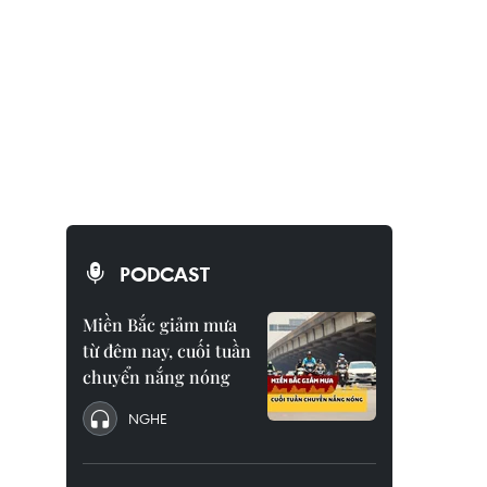
PODCAST
Miền Bắc giảm mưa
từ đêm nay, cuối tuần
chuyển nắng nóng
NGHE