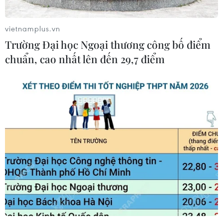
vietnamplus.vn
Trường Đại học Ngoại thương công bố điểm
chuẩn, cao nhất lên đến 29,7 điểm
TIN CÙNG CHUYÊN MỤC
Lâm Đồng xử lý căn cơ các tồn tại
trong quản lý, bảo vệ rừng
10/08/2026 07:44
Bão Dolphin suy yếu nhưng tiếp tục
gây mưa lớn, nguy cơ lũ lụt tại Trung
Quốc
10/08/2026 06:53