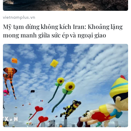
Kết luận số 75-KL/TW: Cà Mau chủ
động thích ứng với biến đổi khí hậu
vietnamplus.vn
08/08/2026 02:53
Mỹ tạm dừng không kích Iran: Khoảng lặng
mong manh giữa sức ép và ngoại giao
Quảng Trị quyết tâm bàn giao sớm
mặt bằng Dự án Nhà máy điện gió
LIG-Hướng Hóa 1
08/08/2026 02:33
Áp thấp nhiệt đới đổi hướng trên
vùng biển phía Đông khu vực vịnh
Bắc Bộ
07/08/2026 23:29