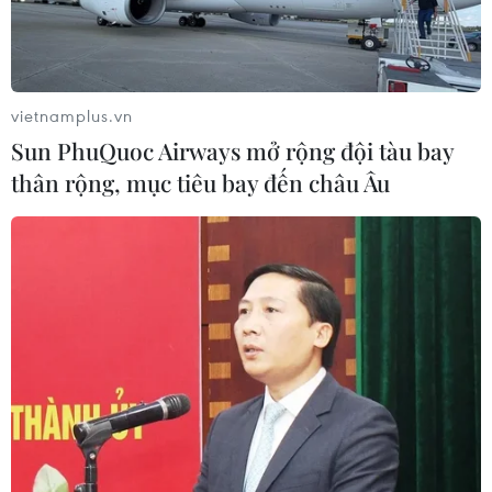
TIN LIÊN QUAN
vietnamplus.vn
Sun PhuQuoc Airways mở rộng đội tàu bay
thân rộng, mục tiêu bay đến châu Âu
Áp thấp nhiệt đới có khả năng mạnh lên
thành bão giật cấp 10
20/07/2024 08:11