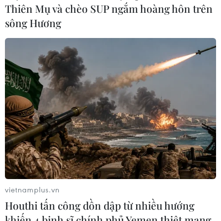
Thiên Mụ và chèo SUP ngắm hoàng hôn trên
sông Hương
Áp thấp nhiệt đới trên Biển Đông có khả
năng mạnh lên thành bão
19/07/2024 14:52
Theo dự báo, 19 giờ ngày 20/7, áp thấp nhiệt đới di
chuyển theo hướng Tây Tây Bắc, tốc độ khoảng 15km/h,
có khả năng mạnh lên thành bão; sức gió mạnh cấp 8,
giật cấp 10.
vietnamplus.vn
Houthi tấn công dồn dập từ nhiều hướng
khiến 4 binh sĩ chính phủ Yemen thiệt mạng