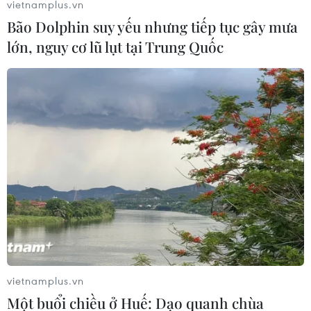
vietnamplus.vn
Nhiều khu vực trên cả nước mưa dông, áp
Bão Dolphin suy yếu nhưng tiếp tục gây mưa
thấp có thể mạnh lên thành bão
lớn, nguy cơ lũ lụt tại Trung Quốc
19/07/2024 23:55
Do ảnh hưởng của áp thấp nhiệt đới và bão, vùng biển
phía Đông của khu vực Bắc Biển Đông có mưa rào và
dông mạnh; Bắc Bộ, Tây Nguyên tiếp tục duy trì mưa
dông kèm lốc sét, gió giật mạnh.
vietnamplus.vn
Một buổi chiều ở Huế: Dạo quanh chùa