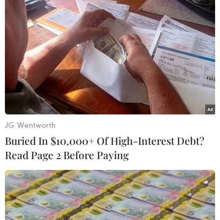
Áp thấp nhiệt đới sắp
mạnh lên thành bão, cả
nước có mưa dông về
chiều tối
Trong 24-72 giờ tới, áp thấp nhiệt đới mạnh lên
thành bão và di chuyển theo hướng Tây Bắc, mỗi
giờ đi được khoảng 10km và suy yếu dần.
JG Wentworth
(TTXVN/Vietnam+)
Buried In $10,000+ Of High-Interest Debt?
Read Page 2 Before Paying