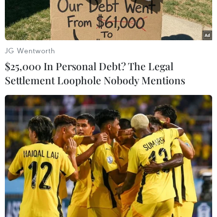
JG Wentworth
$25,000 In Personal Debt? The Legal
Settlement Loophole Nobody Mentions
Hướng đi của cơn bão số 2, sáng 21/7. (Ảnh: TTXVN phát)
Theo Trung tâm Dự báo Khí tượng Thủy văn
Quốc gia, sáng 21/7, áp thấp nhiệt đới trên vùng
biển Hoàng Sa đã mạnh lên thành bão, cơn bão
số 2 năm 2024.
Lúc 7 giờ ngày 21/7, vị trí tâm bão số 2 ở vào
khoảng 16,4 độ Vĩ Bắc; 111,4 độ Kinh Đông, trên