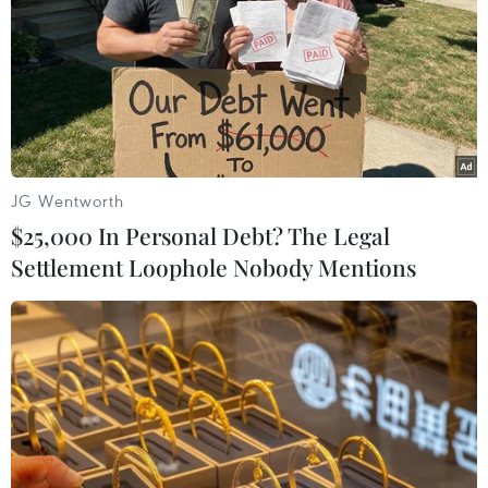
JG Wentworth
$25,000 In Personal Debt? The Legal
Settlement Loophole Nobody Mentions
Apple tung ra đợt giảm giá hiếm hoi cho
các sản phẩm tại thị trường Trung Quốc
16/01/2024 09:37
Là một phần của chương trình khuyến mại dịp Tết
Nguyên đán, trang web chính thức của Apple tại Trung
Quốc đang niêm yết mức giảm giá lên tới 500 nhân