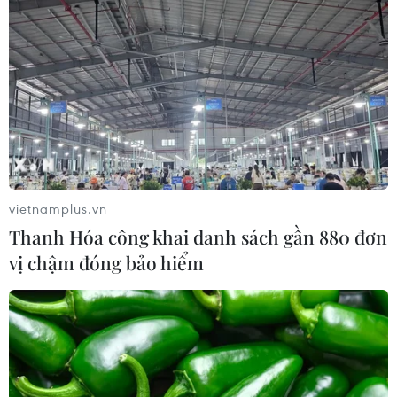
vietnamplus.vn
Thanh Hóa công khai danh sách gần 880 đơn
vị chậm đóng bảo hiểm
TIN CÙNG CHUYÊN MỤC
Mỹ áp thuế 15% đối với nguyên liệu