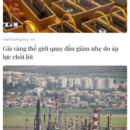
dân tệ (70 USD) cho dòng iPhone mới nhất.
vietnamplus.vn
Giá vàng thế giới quay đầu giảm nhẹ do áp
lực chốt lời
Microsoft thách thức vị thế công ty có giá
trị lớn nhất thế giới của Apple
11/01/2024 06:12