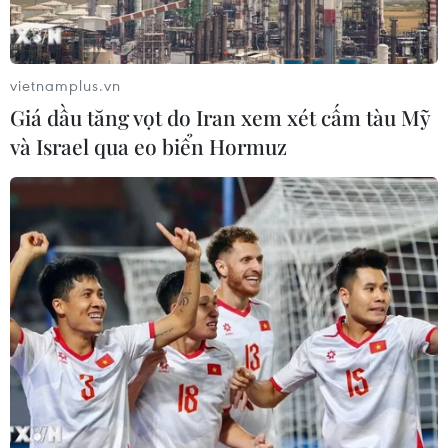
Những lo ngại về nhu cầu điện thoại thông minh đã đẩy
giá cổ phiếu của Apple giảm 4% tính đến năm 2024.
Trong khi đó, giá cổ phiếu của Microsoft tăng khoảng
vietnamplus.vn
2% từ đầu năm đến nay.
Giá dầu tăng vọt do Iran xem xét cấm tàu Mỹ
và Israel qua eo biển Hormuz