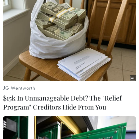
#Thiết bị iOS
#Thẻ tín dụng
Mỹ
Theo dõi VietnamPlus
JG Wentworth
TIN LIÊN QUAN
$15k In Unmanageable Debt? The "Relief
Program" Creditors Hide From You