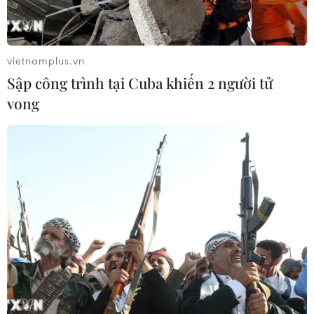
06/08/2026 11:20
vietnamplus.vn
Cao điểm "100 ngày chuyển đổi số":
Sập công trình tại Cuba khiến 2 người tử
Chuyển động từ cơ sở
vong
06/08/2026 09:48
Israel và Việt Nam hợp tác trong
ngành bán dẫn và công nghệ cao
06/08/2026 09:40
Meta tung công cụ AI lập trình tự
động cho nhà phát triển
06/08/2026 06:40