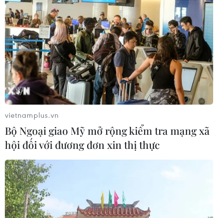
Hãng Walt Disney ký thỏa thuận
chưa từng có tiền lệ với TikTok
05/08/2026 13:31
Bế mạc Techfest Hải Phòng 2026:
Lan tỏa tinh thần đổi mới, khát vọng
phát triển
vietnamplus.vn
05/08/2026 12:58
Bộ Ngoại giao Mỹ mở rộng kiểm tra mạng xã
hội đối với đương đơn xin thị thực
AI của Anthropic và OpenAI có thể
xóa dấu vết, giả danh tính khi bị bắt
quả tang
05/08/2026 11:00