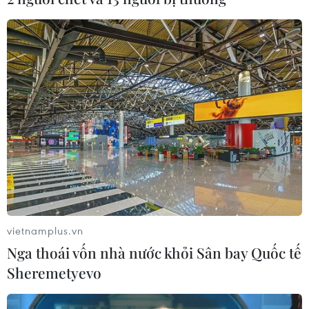
vietnamplus.vn
Nga thoái vốn nhà nước khỏi Sân bay Quốc tế
Sheremetyevo