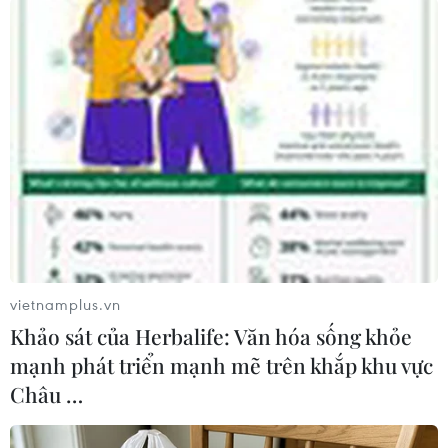
với Masimo.
(TTXVN/Vietnam+)
vietnamplus.vn
Khảo sát của Herbalife: Văn hóa sống khỏe
mạnh phát triển mạnh mẽ trên khắp khu vực
Châu …
#Apple
#Chạm để thanh toán
#Apple Watch