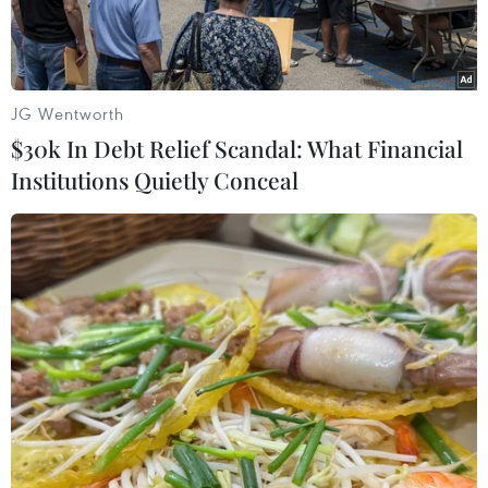
JG Wentworth
$30k In Debt Relief Scandal: What Financial
Institutions Quietly Conceal
Biểu tượng Apple tại một cửa hàng ở Washington, DC, Mỹ.
(Ảnh: AFP/TTXVN)
Apple đang chuẩn bị mở khả năng “chạm để
thanh toán” của iPhone cho các đối thủ tại Liên
minh châu Âu (EU), sau khi bị chỉ trích vì giữ
người dùng trong hệ sinh thái của riêng mình.