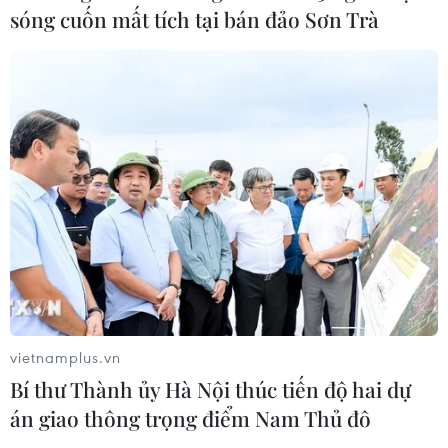
sóng cuốn mất tích tại bán đảo Sơn Trà
trưởng mới
08/08/2026 03:29
Hà Nội kiên quyết xử lý vi phạm tại
hồ Đồng Đò
08/08/2026 03:29
Nghệ An: OCOP đã có thương hiệu,
vì sao nông sản vẫn lo đầu ra?
08/08/2026 03:28
vietnamplus.vn
Bí thư Thành ủy Hà Nội thúc tiến độ hai dự
Quảng Trị quyết tâm bàn giao sớm
án giao thông trọng điểm Nam Thủ đô
mặt bằng Dự án Nhà máy điện gió