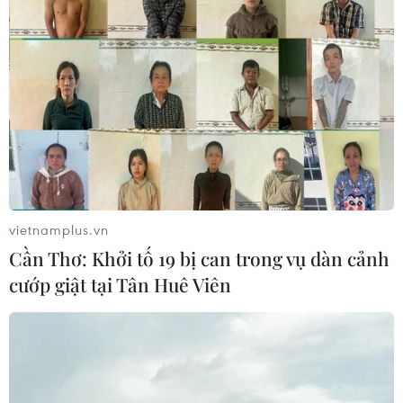
#giải phóng mặt bằng
Bà Rịa - Vũng Tàu
Tp. Hồ Chí Minh
Theo dõi VietnamPlus
vietnamplus.vn
Cần Thơ: Khởi tố 19 bị can trong vụ dàn cảnh
cướp giật tại Tân Huê Viên
TIN LIÊN QUAN