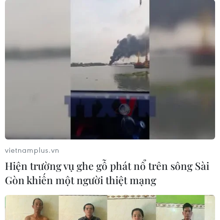
được khởi công.
(TTXVN/Vietnam+)
vietnamplus.vn
Hiện trường vụ ghe gỗ phát nổ trên sông Sài
Gòn khiến một người thiệt mạng
#Đường Long sơn cái mép
#kênh Bến Đình