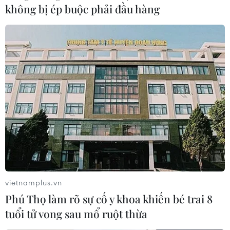
không bị ép buộc phải đầu hàng
Ban Quản lý dự án giao thông Khu vực cảng Cái
Mép-Thị Vải cũng thông tin, liên quan đến
chuyển mục đích sử dụng rừng của dự án này
vào cuối 3/2024, Chính phủ đã chấp thuận chủ
trương chuyển mục đích sử dụng rừng để thi
công dự án này./.
Sắp hết quý 3, Bà Rịa-
Vũng Tàu mới chỉ có 1/3 số
dự án khởi công mới
Năm 2024, Bà Rịa-Vũng Tàu có
vietnamplus.vn
tổng số 24 dự án dự kiến khởi
Phú Thọ làm rõ sự cố y khoa khiến bé trai 8
công mới tổng vốn đầu tư hơn
5.400 tỷ đồng, nhưng đến thời
tuổi tử vong sau mổ ruột thừa
điểm này mới chỉ có có 8 dự án