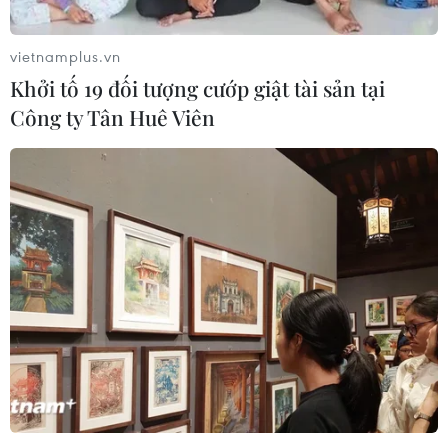
vietnamplus.vn
Khởi tố 19 đối tượng cướp giật tài sản tại
Công ty Tân Huê Viên
Dự án nạo vét Kênh Bến Đình, thành phố Vũng Tàu theo kế
hoạch sẽ khởi công từ 3/2022, tuy nhiên đến nay do vướng mặt
bằng vẫn chưa thể triển khai.(Ảnh: Hoàng Nhị/TTXVN)
Hiện, chỉ có gói thầu 16 của dự án đang thi công
nhưng cũng chỉ mới đạt 22% khối lượng công
việc. Nguyên nhân chính vẫn là do vướng mắc
trong công tác bồi thường, giải phóng mặt bằng
và tái định cư cho các hộ dân có đất bị thu hồi.
Dự án đường Long Sơn-Cái Mép có điểm đầu