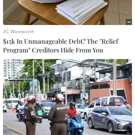
án.
JG Wentworth
$15k In Unmanageable Debt? The "Relief
Program" Creditors Hide From You
Dự án nạo vét Kênh Bến Đình, thành phố Vũng Tàu theo kế
hoạch sẽ khởi công từ 3/2022, tuy nhiên đến nay do vướng mặt
bằng vẫn chưa thể triển khai.(Ảnh: Hoàng Nhị/TTXVN)
Tại kỳ họp thứ 19 vào ngày 19/4, Hội đồng Nhân
dân tỉnh Bà Rịa-Vũng Tàu cũng đã thông qua
chủ trương chuyển đổi hơn 43ha đất rừng
phòng hộ và đất rừng đặc dụng trên địa bàn
tỉnh; trong đó, có phần đất rừng phòng hộ thuộc