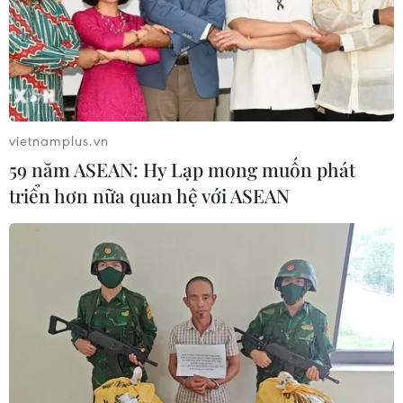
vietnamplus.vn
59 năm ASEAN: Hy Lạp mong muốn phát
triển hơn nữa quan hệ với ASEAN
Bà Rịa-Vũng Tàu công bố đồ án quy hoạch
chi tiết 2 khu đất đang chuẩn bị đấu giá
22/08/2024 09:31
Khu đất được quy hoạch với tính chất là Bệnh viện đa
khoa có diện tích khoảng 4 ha nằm ở điểm giao giữa