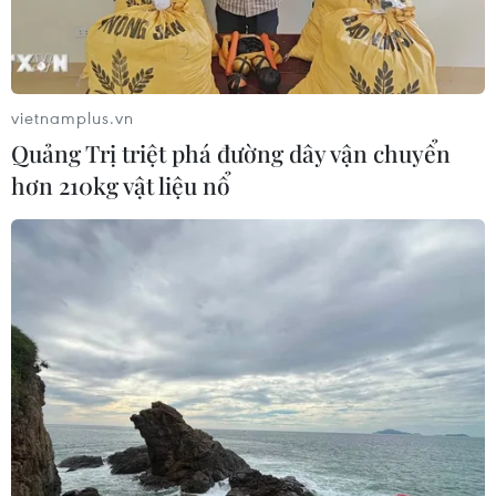
đường N2 và đường Hàng Điều, phường 11, thành phố
Vũng Tàu.
vietnamplus.vn
Quảng Trị triệt phá đường dây vận chuyển
hơn 210kg vật liệu nổ
Bà Rịa-Vũng Tàu: Người trồng thanh long
bỏ sản xuất chính vụ, chờ nghịch vụ