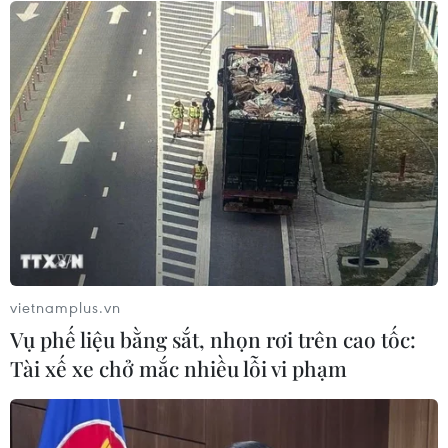
LIG-Hướng Hóa 1
08/08/2026 02:33
Chủ tịch Quốc hội dự kỷ
niệm 70 năm Ngày truyền thống lực
lượng Cảnh sát kinh tế
08/08/2026 01:59
Áp dụng "luồng xanh" cho nhà đầu
tư dự án hạ tầng công nghiệp phía
Đông Đắk Lắk
vietnamplus.vn
08/08/2026 01:45
Vụ phế liệu bằng sắt, nhọn rơi trên cao tốc:
Tài xế xe chở mắc nhiều lỗi vi phạm
Quốc hội thảo luận dự án Luật Dầu
khí (sửa đổi), bảo đảm an ninh năng
lượng