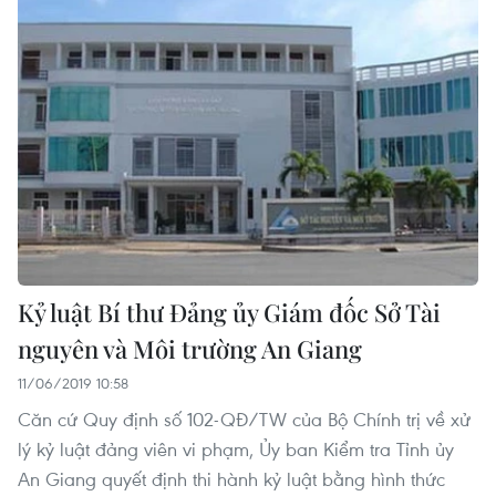
Kỷ luật Bí thư Đảng ủy Giám đốc Sở Tài
nguyên và Môi trường An Giang
11/06/2019 10:58
Căn cứ Quy định số 102-QĐ/TW của Bộ Chính trị về xử
lý kỷ luật đảng viên vi phạm, Ủy ban Kiểm tra Tỉnh ủy
An Giang quyết định thi hành kỷ luật bằng hình thức