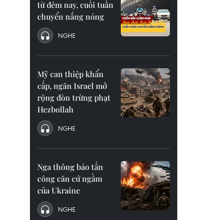
từ đêm nay, cuối tuần
chuyển nắng nóng
NGHE
Mỹ can thiệp khẩn
cấp, ngăn Israel mở
rộng đòn trừng phạt
Hezbollah
NGHE
Nga thông báo tấn
công căn cứ ngầm
của Ukraine
NGHE