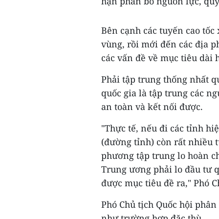
hạn phân bổ nguồn lực, quyế
Bên cạnh các tuyến cao tốc 
vùng, rồi mới đến các địa p
các vấn đề về mục tiêu dài h
Phải tập trung thống nhất q
quốc gia là tập trung các n
an toàn và kết nối được.
"Thực tế, nếu đi các tỉnh h
(đường tỉnh) còn rất nhiều 
phương tập trung lo hoàn c
Trung ương phải lo đầu tư qu
được mục tiêu đề ra," Phó C
Phó Chủ tịch Quốc hội phân 
như trường hợp đặc thù.