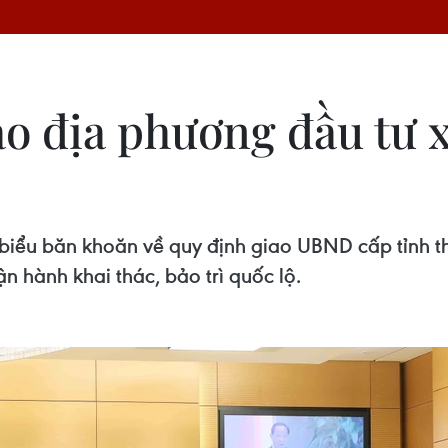
ao địa phương đầu tư x
 biểu băn khoăn về quy định giao UBND cấp tỉnh t
ận hành khai thác, bảo trì quốc lộ.