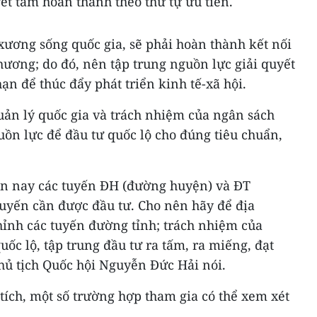
t tâm hoàn thành theo thứ tự ưu tiên.
xương sống quốc gia, sẽ phải hoàn thành kết nối
hương; do đó, nên tập trung nguồn lực giải quyết
ạn để thúc đẩy phát triển kinh tế-xã hội.
uản lý quốc gia và trách nhiệm của ngân sách
guồn lực để đầu tư quốc lộ cho đúng tiêu chuẩn,
iện nay các tuyến ĐH (đường huyện) và ĐT
tuyến cần được đầu tư. Cho nên hãy để địa
hỉnh các tuyến đường tỉnh; trách nhiệm của
ốc lộ, tập trung đầu tư ra tấm, ra miếng, đạt
hủ tịch Quốc hội Nguyễn Đức Hải nói.
tích, một số trường hợp tham gia có thể xem xét