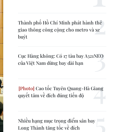
Thành phố Hồ Chí Minh phát hành thẻ
giao thông công cộng cho metro và xe
buýt
Cục Hàng không: Có 17 tàu bay A321NEO
của Việt Nam dừng bay dài hạn
Cao tốc Tuyên Quang-Hà Giang
quyết tâm về đích đúng tiến độ
Nhiều hạng mục trọng điểm sân bay
Long Thành tăng tốc về đích