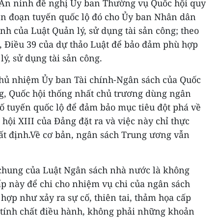
 An ninh đề nghị Ủy ban Thường vụ Quốc hội quy
ển đoạn tuyến quốc lộ đó cho Ủy ban Nhân dân
ịnh của Luật Quản lý, sử dụng tài sản công; theo
2, Điều 39 của dự thảo Luật để bảo đảm phù hợp
lý, sử dụng tài sản công.
Chủ nhiệm Ủy ban Tài chính-Ngân sách của Quốc
, Quốc hội thống nhất chủ trương dùng ngân
ố tuyến quốc lộ để đảm bảo mục tiêu đột phá về
hội XIII của Đảng đặt ra và việc này chỉ thực
hất định.Về cơ bản, ngân sách Trung ương vẫn
chung của Luật Ngân sách nhà nước là không
p này để chi cho nhiệm vụ chi của ngân sách
hợp như xảy ra sự cố, thiên tai, thảm họa cấp
tính chất điều hành, không phải những khoản