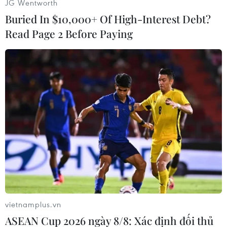
JG Wentworth
Buried In $10,000+ Of High-Interest Debt?
Read Page 2 Before Paying
#Video
#Bản tin 60s
#Vụ án phân xác
#Việt Á
#Messi
#Tên lửa Triều Tiên
Bình Dương
Tp. Hồ Chí Minh
Theo dõi VietnamPlus
vietnamplus.vn
ASEAN Cup 2026 ngày 8/8: Xác định đối thủ