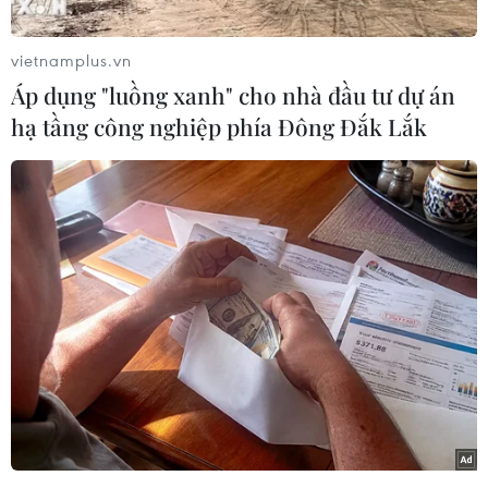
- Nhật Bản dọa bắn hạ tên lửa Triều Tiên;
vietnamplus.vn
Áp dụng "luồng xanh" cho nhà đầu tư dự án
- Ukraine muốn trừng phạt Iran 50 năm vì
hạ tầng công nghiệp phía Đông Đắk Lắk
"cung cấp vũ khí cho Nga;"
- Chỉ ba cổ động viên đón Messi và PSG./.
(Vietnam+)