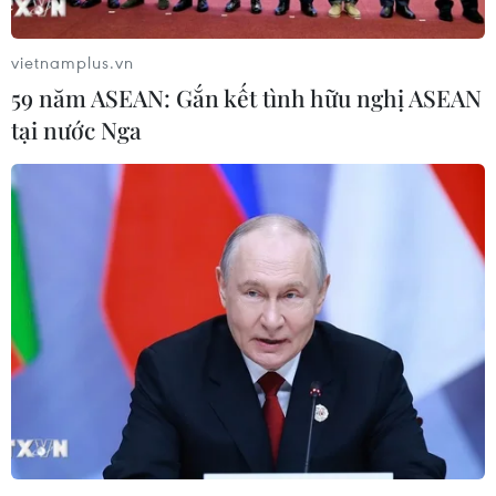
của cơ quan điều tra.
vietnamplus.vn
59 năm ASEAN: Gắn kết tình hữu nghị ASEAN
tại nước Nga