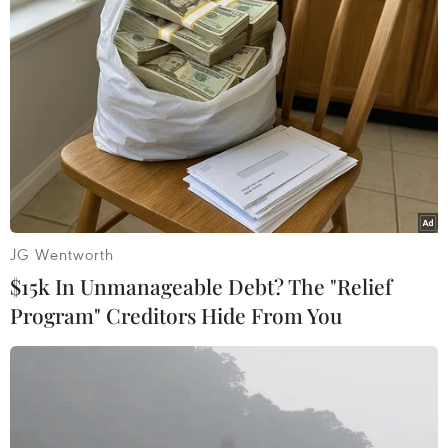
Dương: Thi thể được bỏ vào túi du lịch
25/05/2023 10:04
Cơ quan điều tra Công an tỉnh Bình Dương đã phát đi
thông báo truy tìm danh tính nạn nhân bị đốt cháy tại
một bãi đất trống thuộc khu phố Khánh Lộc (phường
Khánh Bình, thành phố Tân Uyên).
JG Wentworth
$15k In Unmanageable Debt? The "Relief
Program" Creditors Hide From You