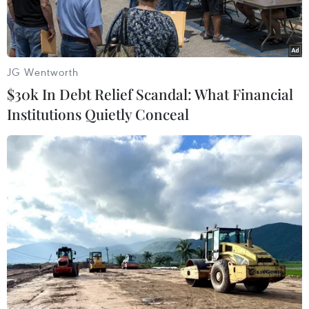
JG Wentworth
$30k In Debt Relief Scandal: What Financial
Institutions Quietly Conceal
Bản tin ngày 29/5/2023 có những nội dung sau
đây:
- Manh mối quan trọng trong vụ án phân xác ở
Bình Dương;
- Đại biểu Quốc hội: Việt Á là cú lừa ngoạn mục
sắc như dao cắt trong phòng chống dịch;