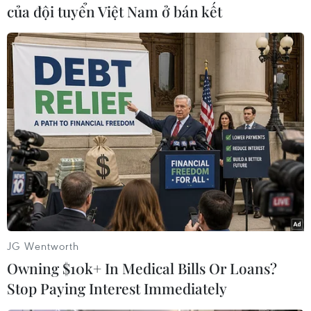
TIN LIÊN QUAN
của đội tuyển Việt Nam ở bán kết
Tranh cãi về hàng ghế gỗ Đồng Kỵ
JG Wentworth
trong Nhà hát Dân ca Quan họ Bắc Ninh
Owning $10k+ In Medical Bills Or Loans?
15/05/2023 09:37
Stop Paying Interest Immediately
Bản tin ngày 15/5/2023 có những nội dung đáng chú ý