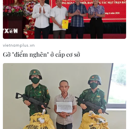
Báo Argentina nói ngành vật liệu
công nghệ cao Việt Nam "hút" đầu tư
nước ngoài
05/08/2026 03:11
vietnamplus.vn
Gỡ "điểm nghẽn" ở cấp cơ sở
Nâng cao nhận thức về vai trò chủ
động, tích cực của Việt Nam trong
ASEAN
04/08/2026 14:09
Quảng Ninh lên tiếng về thông tin
toàn tỉnh đồng loạt treo cờ Tổ quốc
ngày 23/8
04/08/2026 13:37