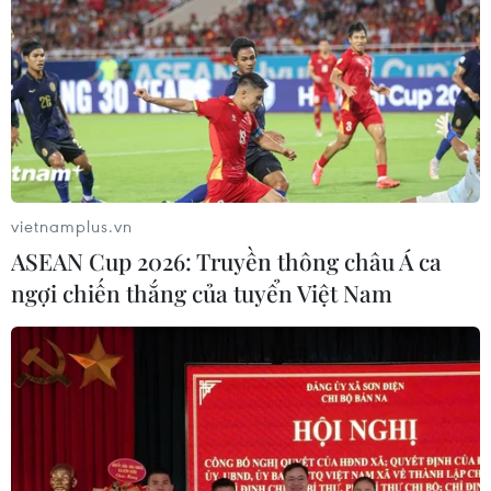
vietnamplus.vn
ASEAN Cup 2026: Truyền thông châu Á ca
ngợi chiến thắng của tuyển Việt Nam
TIN CÙNG CHUYÊN MỤC
Bản Lồng - nơi văn hóa Mông hòa
nhịp cùng du lịch cộng đồng giữa
cổng trời Pha Đin
07/08/2026 08:31