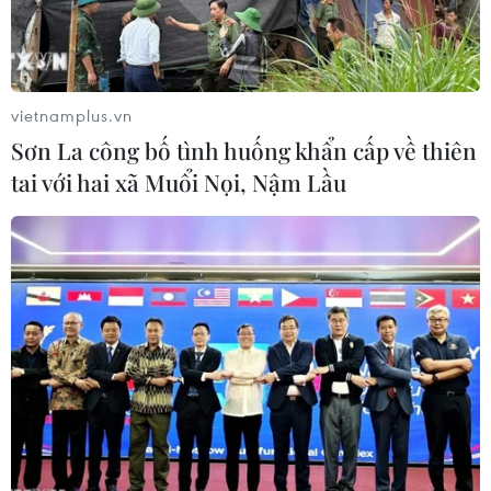
vietnamplus.vn
Sơn La công bố tình huống khẩn cấp về thiên
tai với hai xã Muổi Nọi, Nậm Lầu
Xác định giới tính nạn nhân vụ
một phần thi thể bị đốt ở Bình Dương
27/05/2023 11:31
Kết quả giám định ADN một phần thi thể bị đốt cháy
được phát hiện ở Bình Dương, cho thấy nạn nhân là
nam giới, không phải là nữ giới như nhận định ban đầu