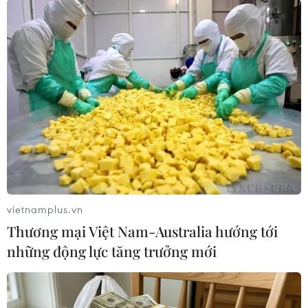
như: Tranh cãi về hàng ghế gỗ Đồng Kỵ trong Nhà hát
dân ca Quan họ Bắc Ninh; Nguyễn Thái Luyện Alibaba
bị đề nghị y án chung thân.
vietnamplus.vn
Thương mại Việt Nam-Australia hướng tới
những động lực tăng trưởng mới
Vụ thi thể người bị đốt ở Bình