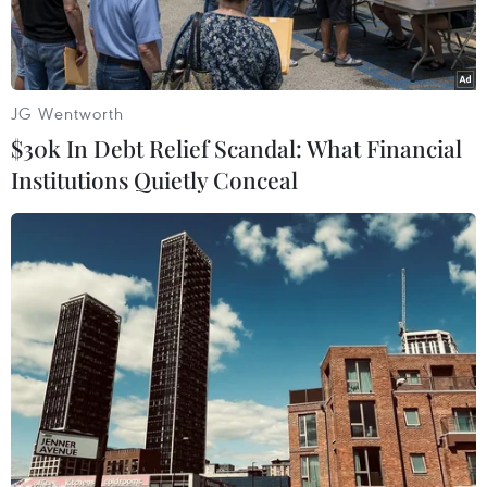
JG Wentworth
$30k In Debt Relief Scandal: What Financial
Institutions Quietly Conceal
(Nguồn: Vietnam+)
Tối 18/6, Cơ quan Cảnh sát điều tra, Công an
tỉnh Bình Dương đã ra quyết định bắt người
trong trường hợp khẩn cấp đối với Nguyễn
Trọng Long (sinh năm 1986, thường trú tại tỉnh
Bình Phước) để điều tra làm rõ hành vi hành