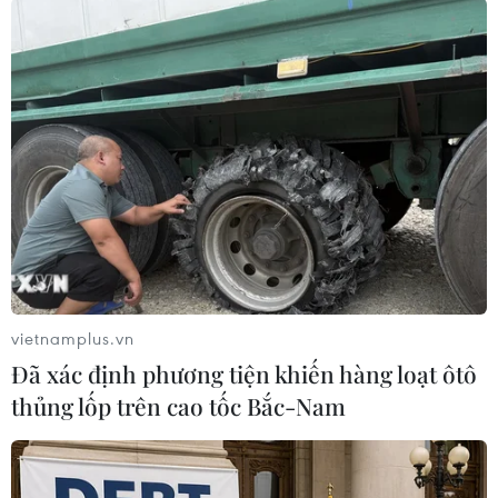
Tại phiên tòa sáng 5/6, Tống Anh
Tuấn, tài xế xe Lexus hành hung
nam shipper, được Tòa tuyên đình
chỉ vụ án do bị hại rút đơn, được
trả tự do ngay tại tòa sau gần 4
tháng tạm giam.
(TTXVN/Vietnam+)
vietnamplus.vn
Đã xác định phương tiện khiến hàng loạt ôtô
thủng lốp trên cao tốc Bắc-Nam