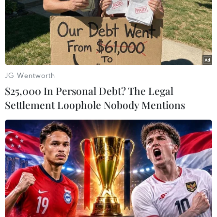
hung em H.P.G.H - người có con nhỏ mới 1 tuổi, cảnh
tượng này được livestream lên mạng xã hội thu hút
hàng ngàn lượt xem và chia sẻ.
JG Wentworth
$25,000 In Personal Debt? The Legal
Settlement Loophole Nobody Mentions
Tạm giữ hình sự đối tượng hành hung nữ