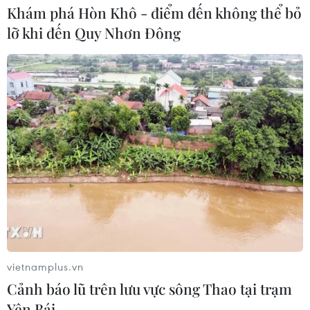
Khám phá Hòn Khô - điểm đến không thể bỏ
lỡ khi đến Quy Nhơn Đông
Khẩn trường khám nghiệm
hiện trường, điều tra nguyên nhân
vụ cháy chợ Biên Hòa
06/08/2026 04:37
Nâng cao hiệu quả đấu tranh phòng,
chống tội phạm và vi phạm pháp luật
06/08/2026 04:13
Cảnh báo thủ đoạn lừa đảo đưa lao
động thời vụ sang Hàn Quốc
vietnamplus.vn
06/08/2026 04:11
Cảnh báo lũ trên lưu vực sông Thao tại trạm
Yên Bái