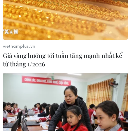
Hoa Kỳ trục xuất về nước
05/08/2026 07:38
Đồng Nai phát hiện 7 cơ sở nuôi lợn
"vỗ béo" sử dụng chất cấm
vietnamplus.vn
05/08/2026 04:59
Giá vàng hướng tới tuần tăng mạnh nhất kể
từ tháng 1/2026
Triệt phá thành công hệ
thống Lương Sơn TV đánh bạc lên tới
1.500 tỷ đồng/tháng
05/08/2026 04:57
Đình chỉ chức vụ một hiệu trưởng do
liên quan đường dây cá độ bóng đá