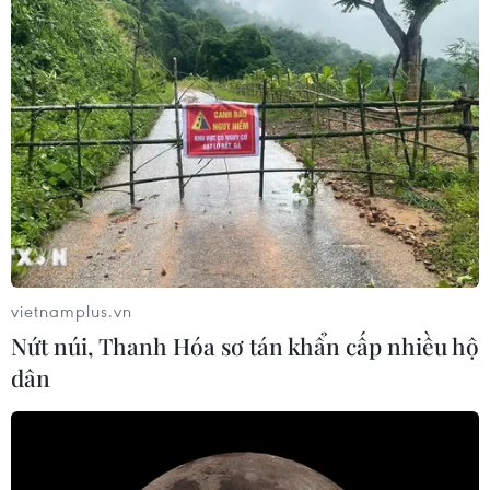
vietnamplus.vn
Nứt núi, Thanh Hóa sơ tán khẩn cấp nhiều hộ
dân