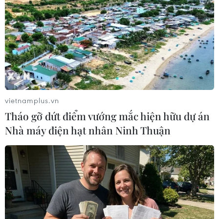
vietnamplus.vn
Tháo gỡ dứt điểm vướng mắc hiện hữu dự án
Nhà máy điện hạt nhân Ninh Thuận
Công an vào cuộc vụ đánh hội đồng cô gái
19 tuổi, livestream lên mạng ở Kon Tum
15/06/2025 22:38
Hình ảnh cho thấy có ít nhất 2 người nữ trực tiếp hành