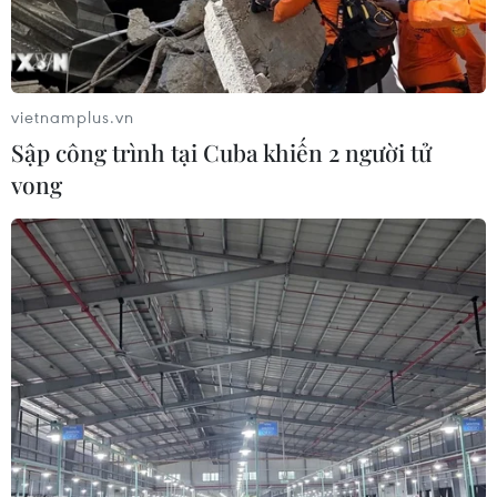
thanh toán chi phí khám chữa bệnh y
học gia đình
03/08/2026 07:04
vietnamplus.vn
Siết giám định, kiểm soát chặt chi
Sập công trình tại Cuba khiến 2 người tử
phí khám chữa bệnh bảo hiểm y tế
vong
02/08/2026 10:10
Điều trị hiệu quả ca ung thư phổi
mang đồng thời hai đột biến gen
hiếm gặp
02/08/2026 05:58
Giao chỉ tiêu bao phủ bảo hiểm y tế
toàn quốc đạt 100% vào năm 2030