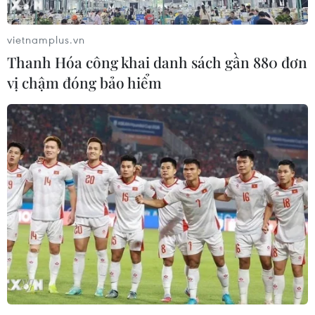
02/08/2026 04:54
vietnamplus.vn
Thanh Hóa công khai danh sách gần 880 đơn
Tạo đột phá từ y tế cơ sở đến phát
vị chậm đóng bảo hiểm
triển nguồn nhân lực
02/08/2026 03:25
Báo động cận thị học đường khi
nhiều trẻ giảm thị lực từ rất sớm
01/08/2026 09:31
Thành phố Hồ Chí Minh phát triển
hệ thống y tế đa tầng, đồng bộ, thống
nhất