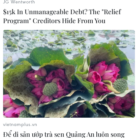
JG Wentworth
$15k In Unmanageable Debt? The "Relief
Program" Creditors Hide From You
#Bến Tre
#Bác sỹ
#Bệnh viện
#Mất máu
#Tụt huyết áp
#Biến chứng
Bến Tre
Vĩnh Long
Theo dõi VietnamPlus
vietnamplus.vn
Để di sản ướp trà sen Quảng An luôn song
TIN CÙNG CHUYÊN MỤC