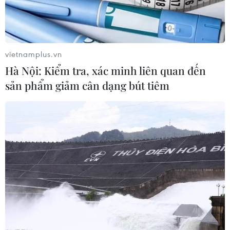
vật di chuyển giữa làn nước ngập để về nhà.
vietnamplus.vn
Hà Nội: Kiểm tra, xác minh liên quan đến
sản phẩm giảm cân dạng bút tiêm
Hà Nội: Mưa lớn gây ngập úng cục bộ, các
phương tiện di chuyển khó khăn
19/05/2024 12:55