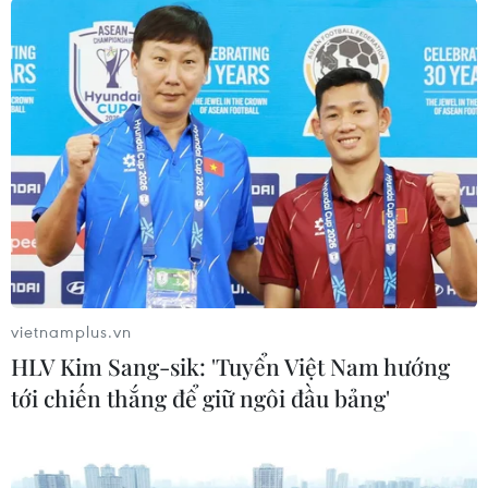
Nước ngập sâu trên các tuyến đường trong Khu công nghiệp
Giao Long. (Ảnh: Huỳnh Phúc Hậu/TTXVN)
(TTXVN/Vietnam+)
vietnamplus.vn
HLV Kim Sang-sik: 'Tuyển Việt Nam hướng
tới chiến thắng để giữ ngôi đầu bảng'