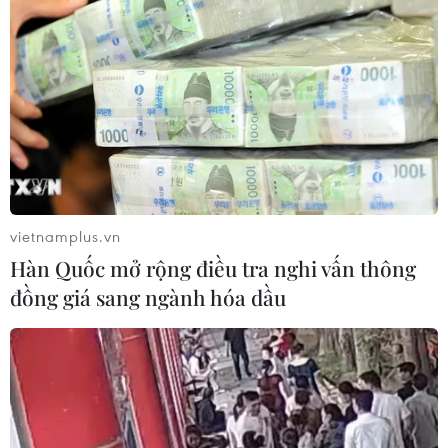
Áp thấp nhiệt đới mạnh lên thành
bão số 3, vùng ven biển không bị ảnh
hưởng
05/08/2026 01:41
Mưa lũ, sạt lở tại Sri Lanka khiến 5
người thiệt mạng
04/08/2026 23:09
vietnamplus.vn
Hàn Quốc mở rộng điều tra nghi vấn thông
đồng giá sang ngành hóa dầu
Thời tiết ngày 5/8: Bắc Bộ tiếp tục
mưa lớn, nguy cơ lũ quét và sạt lở đất
gia tăng
04/08/2026 23:08