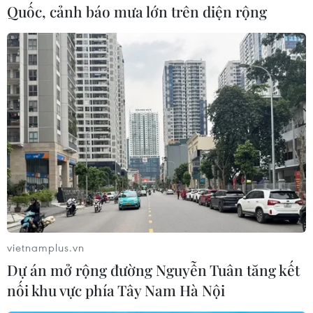
Quốc, cảnh báo mưa lớn trên diện rộng
Hậu/TTXVN)
Nước ngập mênh mông trên các tuyến đường trong khu công
nghiệp Giao Long. (Ảnh: Huỳnh Phúc Hậu/TTXVN)
vietnamplus.vn
Dự án mở rộng đường Nguyễn Tuân tăng kết
nối khu vực phía Tây Nam Hà Nội