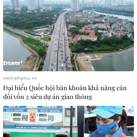
#Mưa lớn
#Ngập lụt
#Bến Tre
Bến Tre
Vĩnh Long
vietnamplus.vn
Đại biểu Quốc hội băn khoăn khả năng cân
Theo dõi VietnamPlus
đối vốn 2 siêu dự án giao thông
TIN LIÊN QUAN