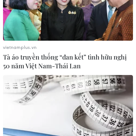
vietnamplus.vn
Tà áo truyền thống “đan kết” tình hữu nghị
50 năm Việt Nam-Thái Lan
Mưa lớn giờ tan tầm, nhiều tuyến đường ở
thành phố Hồ Chí Minh ngập sâu
20/05/2024 14:12
Mưa lớn trút xuống ngay giờ tan tầm gây khó khăn cho
các phương tiện lưu thông, nhiều người dân phải chật