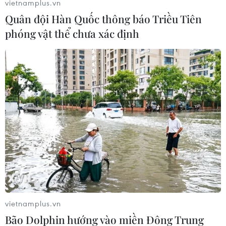
vietnamplus.vn
Nhiều xe bị chết máy khi đi vào Khu công nghiệp Giao Long.
Quân đội Hàn Quốc thông báo Triều Tiên
(Ảnh: Huỳnh Phúc Hậu/TTXVN)
phóng vật thể chưa xác định
vietnamplus.vn
Nước ngập sâu khiến nhiều xe máy không thể di chuyển được
Bão Dolphin hướng vào miền Đông Trung
trong Khu công nghiệp Giao Long. (Ảnh: Huỳnh Phúc