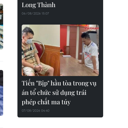
Long Thành
06/08/2026 15:07
Tiến "Bịp" hầu tòa trong vụ
án tổ chức sử dụng trái
phép chất ma túy
07/08/2026 04:40