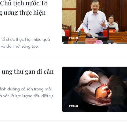
 Chủ tịch nước Tô
g ương thực hiện
 tổ chức thực hiện hiệu quả
 và đổi mới sáng tạo.
ị ung thư gan di căn
dinh dưỡng có sẵn trong môi
vốn là lực lượng tiêu diệt tự