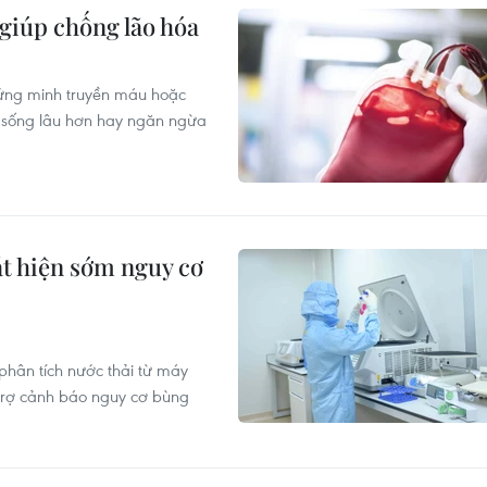
giúp chống lão hóa
hứng minh truyền máu hoặc
i, sống lâu hơn hay ngăn ngừa
át hiện sớm nguy cơ
hân tích nước thải từ máy
trợ cảnh báo nguy cơ bùng