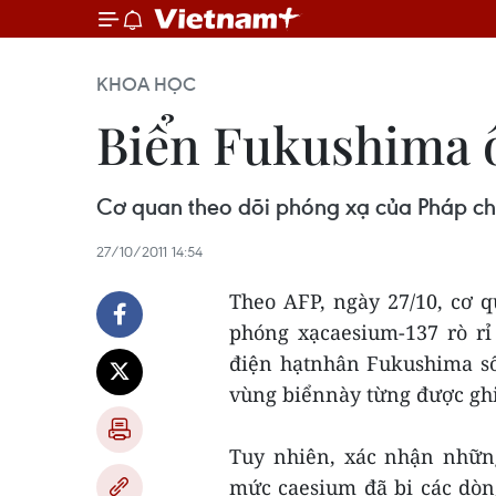
KHOA HỌC
Biển Fukushima ô
Cơ quan theo dõi phóng xạ của Pháp cho
27/10/2011 14:54
Theo AFP, ngày 27/10, cơ 
phóng xạcaesium-137 rò r
điện hạtnhân Fukushima số
vùng biểnnày từng được gh
Tuy nhiên, xác nhận những
mức caesium đã bị các dòn