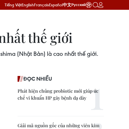
Tiếng Việt
English
Français
Español
中文
Русский
hất thế giới
hima (Nhật Bản) là cao nhất thế giới.
ĐỌC NHIỀU
Phát hiện chủng probiotic mới giúp ức
chế vi khuẩn HP gây bệnh dạ dày
Giải mã nguồn gốc của những viên kim