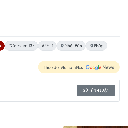
n
#Caesium-137
#Rò rỉ
Nhật Bản
Pháp
Theo dõi VietnamPlus
GỬI BÌNH LUẬN