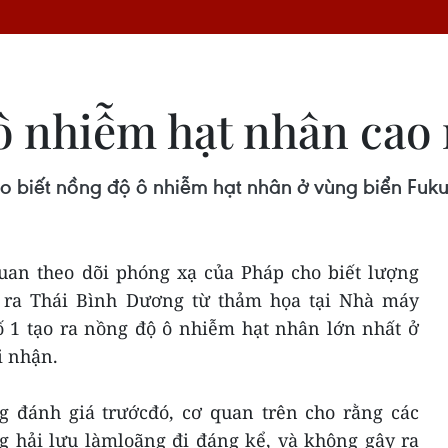
 nhiễm hạt nhân cao n
 biết nồng độ ô nhiễm hạt nhân ở vùng biển Fukus
quan theo dõi phóng xạ của Pháp cho biết lượng
ỉ ra Thái Bình Dương từ thảm họa tại Nhà máy
 1 tạo ra nồng độ ô nhiễm hạt nhân lớn nhất ở
i nhận.
 đánh giá trướcđó, cơ quan trên cho rằng các
g hải lưu làmloãng đi đáng kể, và không gây ra