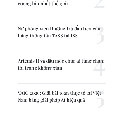
cương lớn nhất thế giới
Nữ phóng viên thường trú đầu tiên của
hãng thông tấn TASS tại ISS
Artemis II và dấu mốc chưa ai từng chạm
tới trong không gian
VAIC 2026: Giải bài toán thực tế tại Việt
Nam bằng giải pháp AI hiệu quả