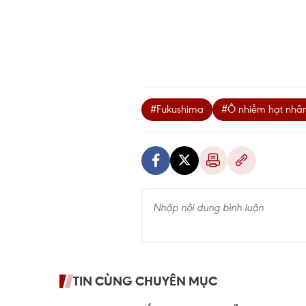
#Fukushima
#Ô nhiễm hạt nhâ
TIN CÙNG CHUYÊN MỤC