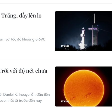
Trăng, dấy lên lo
ạm với tốc độ khoảng 8.690
.
rời với độ nét chưa
 Daniel K. Inouye lần đầu tiên
cao nhất từ trước đến nay.