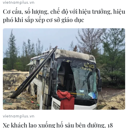
vietnamplus.vn
Cơ cấu, số lượng, chế độ với hiệu trưởng, hiệu
Cảnh sát khám xét nơi ở của Huấn
phó khi sắp xếp cơ sở giáo dục
"Hoa Hồng"
06/08/2026 15:04
Bãi bỏ một số văn bản quy phạm
pháp luật không còn phù hợp
06/08/2026 09:59
Khởi tố người đi bộ gây tai nạn chết
người trên quốc lộ ở Quảng Trị
06/08/2026 09:44
vietnamplus.vn
Xe khách lao xuống hố sâu bên đường, 18