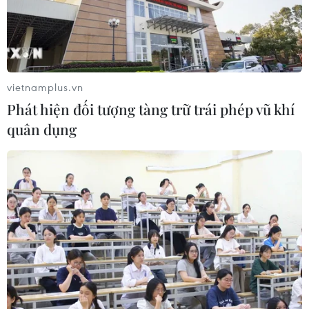
Nam do đối tượng Hoàng Thị Thái cầm đầu, thu giữ
22.000 viên ma túy tổng hợp và 10 bánh heroin.
vietnamplus.vn
Phát hiện đối tượng tàng trữ trái phép vũ khí
quân dụng
Triệt phá đường dây vận chuyển heroin
xuyên quốc gia bằng đường thủy