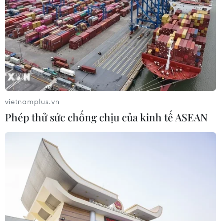
vietnamplus.vn
Phép thử sức chống chịu của kinh tế ASEAN
Triệt phá đường dây mua bán hơn 22.000
viên ma túy và 10 bánh heroin
01/06/2022 12:49
Công an tỉnh Thanh Hóa đã triệt phá đường dây mua
bán, vận chuyển trái phép chất ma túy từ Lào về Việt