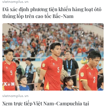
vietnamplus.vn
Đã xác định phương tiện khiến hàng loạt ôtô
thủng lốp trên cao tốc Bắc-Nam
Bắt giữ đối tượng vận chuyển 3 bánh
heroin và 6.000 viên ma túy
08/06/2022 12:26
Khi bị phát hiện, đối tượng Mùa A Nủ đã nhảy xuống
sông và tìm cách phi tang tang vật. Tuy nhiên, lực lượng
Công an đã khống chế được đối tượng, thu giữ tang vật
gồm 3 bánh heroin, 6.000 viên ma túy.
vietnamplus.vn
Xem trực tiếp Việt Nam-Campuchia tại