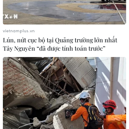
vietnamplus.vn
Lún, nứt cục bộ tại Quảng trường lớn nhất
Tây Nguyên “đã được tính toán trước”
TIN CÙNG CHUYÊN MỤC
Bảo mẫu tại cơ sở mầm non thừa
nhận hành vi bạo hành hai trẻ
07/08/2026 12:27
Phát hiện đối tượng tàng trữ trái
phép vũ khí quân dụng
07/08/2026 12:25