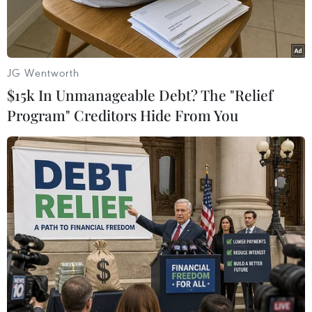
JG Wentworth
$15k In Unmanageable Debt? The "Relief
Program" Creditors Hide From You
Hai đối tượng Bun Son và Lếch Vang cùng tang vật bị bắt giữ.
(Ảnh: TTXVN phát)
Bộ Chỉ huy Bộ đội Biên phòng Điện Biên cho
biết trong ngày 12/6, Bộ đội Biên phòng tỉnh đã
đấu tranh thành công 2 chuyên án ma túy lớn,