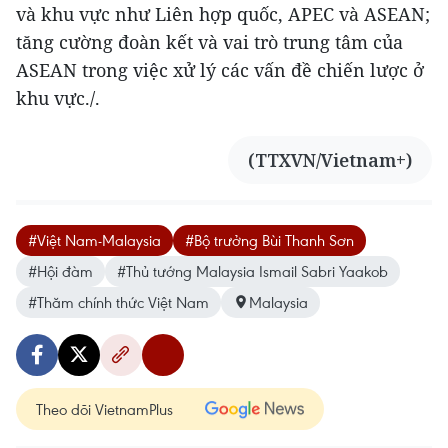
và khu vực như Liên hợp quốc, APEC và ASEAN;
tăng cường đoàn kết và vai trò trung tâm của
ASEAN trong việc xử lý các vấn đề chiến lược ở
khu vực./.
(TTXVN/Vietnam+)
#Việt Nam-Malaysia
#Bộ trưởng Bùi Thanh Sơn
#Hội đàm
#Thủ tướng Malaysia Ismail Sabri Yaakob
#Thăm chính thức Việt Nam
Malaysia
Theo dõi VietnamPlus