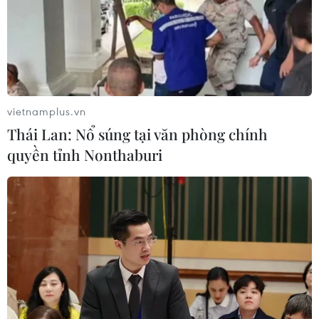
vietnamplus.vn
Thái Lan: Nổ súng tại văn phòng chính
quyền tỉnh Nonthaburi