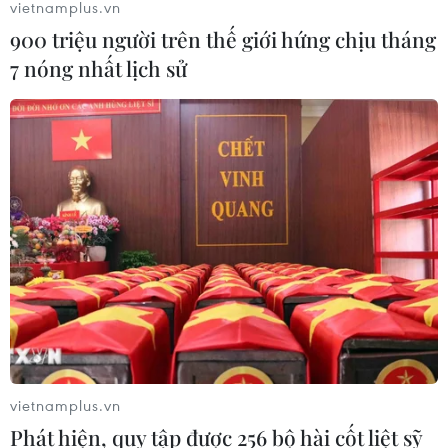
vietnamplus.vn
900 triệu người trên thế giới hứng chịu tháng
7 nóng nhất lịch sử
vietnamplus.vn
Phát hiện, quy tập được 256 bộ hài cốt liệt sỹ