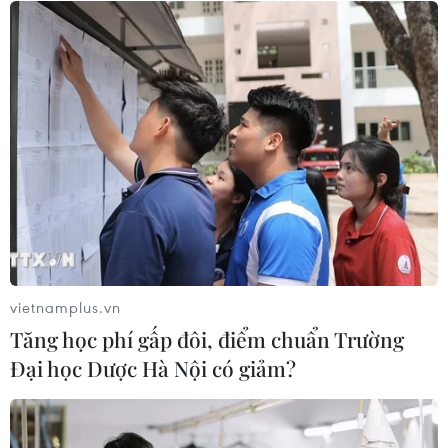
05/08/2026 13:41
Hãng Walt Disney ký thỏa thuận
chưa từng có tiền lệ với TikTok
05/08/2026 13:31
Cảng hàng không Quảng Trị tăng
tốc, hướng tới mục tiêu khai thác
cuối năm 2026
vietnamplus.vn
05/08/2026 10:59
Tăng học phí gấp đôi, điểm chuẩn Trường
Đại học Dược Hà Nội có giảm?
Thẻ tín dụng Cake 2in1: Cho phép
đặc quyền thiết kế của người dùng
05/08/2026 09:48