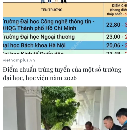
đầu thăm chính thức Việt Nam
20/03/2022 08:19
Chuyến thăm chính thức Việt Nam của Thủ tướng
Malaysia Sabri bin Yaakob diễn ra trong bối cảnh quan
hệ hữu nghị truyền thống và Đối tác chiến lược Việt
Nam-Malaysia đang phát triển tốt đẹp.
vietnamplus.vn
Điểm chuẩn trúng tuyển của một số trường
đại học, học viện năm 2026