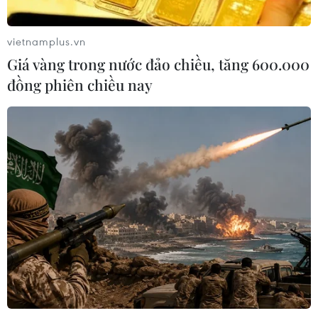
Tiêu chí mới phân loại doanh nghiệp
để thực hiện cơ cấu lại vốn nhà nước
vietnamplus.vn
06/08/2026 15:08
Giá vàng trong nước đảo chiều, tăng 600.000
đồng phiên chiều nay
Meta tung công cụ AI lập trình tự
động cho nhà phát triển
06/08/2026 06:40
Doanh thu AI của Microsoft phụ
thuộc phần lớn vào đối tác OpenAI
06/08/2026 06:31
Tây Ninh: Tạo điều kiện hình thành