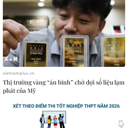
Chính, Thủ tướng Malaysia Dato’ Sri Ismail Sabri bin
Yaakob sẽ thăm chính thức Việt Nam từ ngày 20 đến
22/3.
vietnamplus.vn
Thị trường vàng “án binh” chờ đợi số liệu lạm
phát của Mỹ
Thủ tướng Malaysia đã đến Hà Nội, bắt