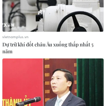
vietnamplus.vn
Dự trữ khí đốt châu Âu xuống thấp nhất 5
năm
#Việt Nam-Malaysia
#Hợp tác kinh tế
#Thủ tướng Malaysia
#Thăm chính thức Việt Nam
#Thủ tướng Sabri bin Yaakob
#Sovico
#Xây dựng Hòa Bình
#Gami
Malaysia
Theo dõi VietnamPlus