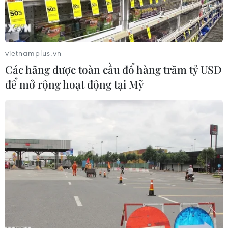
động.
vietnamplus.vn
Các hãng dược toàn cầu đổ hàng trăm tỷ USD
để mở rộng hoạt động tại Mỹ
Khách du lịch chụp ảnh trước Cung Hoàng gia Malaysia tại
Kuala Lumpur. (Ảnh: THX/TTXVN)
Trong khuôn khổ chuyến thăm chính thức Việt
Nam của Thủ tướng Malaysia Dato’ Sri Ismail