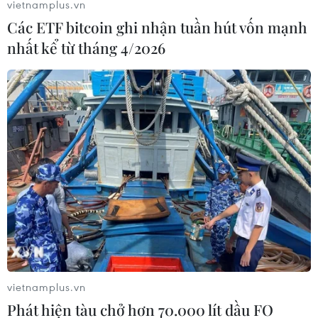
vietnamplus.vn
Các ETF bitcoin ghi nhận tuần hút vốn mạnh
nhất kể từ tháng 4/2026
Quan hệ Đối tác chiến lược Việt
Nam-Malaysia ngày càng phát triển
19/03/2022 23:00
Mối quan hệ Việt Nam và Malaysia luôn được các thế
hệ lãnh đạo hai nước không ngừng vun đắp và phát
triển cả về chiều rộng và chiều sâu, góp phần củng cố
quan hệ hữu nghị và hợp tác giữa hai nước.
vietnamplus.vn
Phát hiện tàu chở hơn 70.000 lít dầu FO