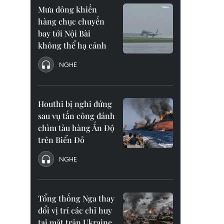
Mưa dông khiến
hàng chục chuyến
bay tới Nội Bài
không thể hạ cánh
NGHE
Houthi bị nghi đứng
sau vụ tấn công đánh
chìm tàu hàng Ấn Độ
trên Biển Đỏ
NGHE
Tổng thống Nga thay
đổi vị trí các chỉ huy
tại mặt trận Ukraine