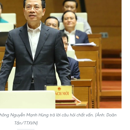
 thông Nguyễn Mạnh Hùng trả lời câu hỏi chất vấn. (Ảnh: Doãn
Tấn/TTXVN)