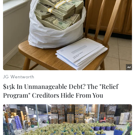
cuộc tấn công riêng rẽ của Boko Haram vào các
ngôi làng gần thành phố Maiduguri, Đông Bắc
Nigeria.
Trước đó, các báo cáo cho biết các tay súng được
cho là thuộc Boko Haram đã tấn công làng
Kerawa, phía Bắc Cameroon./.
(TTXVN/Vietnam+)
JG Wentworth
$15k In Unmanageable Debt? The "Relief
Program" Creditors Hide From You