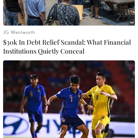
JG Wentworth
$30k In Debt Relief Scandal: What Financial
Institutions Quietly Conceal
Phiến quân Hồi giáo Boko Haram tại Nigeria trong một đoạn
video tung lên mạng. (Nguồn: AFP/TTXVN)
Nguồn tin an ninh và người dân địa phương
cho biết ngày 14/2, hàng trăm phiến quân Hồi
giáo Boko Haram đã đánh chiếm thành phố
Gombe, bang Gombe, ở Đông Bắc Nigeria, bắn
súng hạng nặng và rải truyền đơn kêu gọi
người dân tẩy chay cuộc tổng tuyển cử sắp tới.