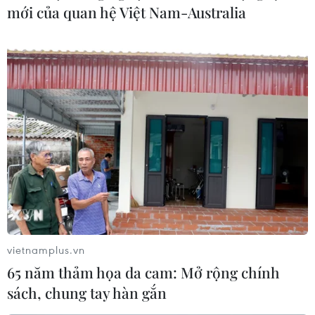
mới của quan hệ Việt Nam-Australia
Tổng thống Nigeria bác bỏ vai trò trong
việc lùi tổng tuyển cử
12/02/2015 08:27
Tổng thống Nigeria Goodluck Jonathan đã bác bỏ dư
luận cho rằng quyết định của ủy ban bầu cử hoãn tổng
tuyển cử và bầu cử tổng thống là nhằm phục vụ lợi ích
chính trị của ông.
vietnamplus.vn
65 năm thảm họa da cam: Mở rộng chính
sách, chung tay hàn gắn