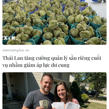
#Đông Bắc Nigeria
#Boko Haram
#Tổng tuyển cử
#Rải truyền đơn
#Tấn công khủng bố
#Thiệt mạng
#Luật pháp quốc tế
Nigeria
vietnamplus.vn
Thái Lan tăng cường quản lý sầu riêng cuối
vụ nhằm giảm áp lực dư cung
Theo dõi VietnamPlus