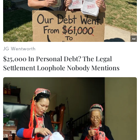
TIN LIÊN QUAN
JG Wentworth
$25,000 In Personal Debt? The Legal
Settlement Loophole Nobody Mentions
Nigeria: Thủ lĩnh Boko Haram lên tiếng
thách thức liên quân
09/02/2015 13:20
Đối mặt với các chiến dịch truy quét lớn của liên quân