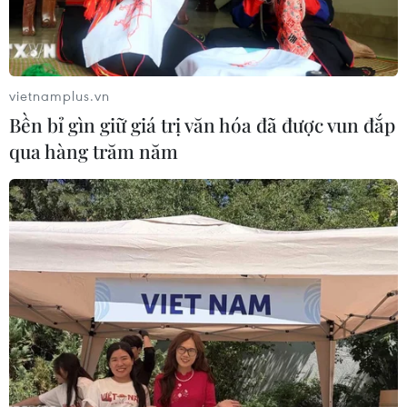
đến từ Chad, Cameroon và Niger, phiến quân Hồi giáo
Boko Haram tại Nigeria đã tung video đe dọa mới.
vietnamplus.vn
Bền bỉ gìn giữ giá trị văn hóa đã được vun đắp
qua hàng trăm năm
Nigeria cam kết tiêu diệt phiến quân Boko