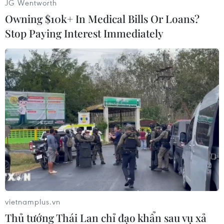
JG Wentworth
Minglecon, cho biết: "Khả năng giải quyết vấn
Owning $10k+ In Medical Bills Or Loans?
đề là một kỹ năng cần thiết cho bất kỳ ai. 26,5%
Stop Paying Interest Immediately
thanh thiếu niên trên toàn thế giới hiện bị tổn
thương bởi các vấn đề như lo lắng, bắt nạt,
nghiện ma túy và uống rượu. Hệ thống dựa trên
trí thông minh nhân tạo (AI) Minglebot, do
Minglecon phát triển, sẽ cung cấp các trò chơi
tương tác, hoạt động trải nghiệm, phim hoạt
hình và bài hát để thanh thiếu niên phát triển
kỹ năng giải quyết vấn đề thông qua các ứng
dụng cài trên điện thoại di động, máy tính cá
nhân cùng các bộ dụng cụ thực tế."
vietnamplus.vn
Thủ tướng Thái Lan chỉ đạo khẩn sau vụ xả