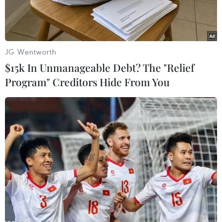
Pangyo.
JG Wentworth
$15k In Unmanageable Debt? The "Relief
Program" Creditors Hide From You
Đại diện truyền thông Việt Nam, Hàn Quốc và các doanh
nghiệp tham gia sự kiện
"Gặp gỡ trực tuyến Pangyo" là một trong những
dự án quảng bá của Thung lũng Công nghệ
Pangyo. Đây là cơ hội để chia sẻ ý tưởng trực
tuyến với nhiều nhóm khởi nghiệp trên khắp