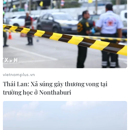
Đến năm 2030, Việt Nam làm chủ ít
nhất 4 công nghệ chiến lược
06/08/2026 12:58
Trung Quốc vận hành giàn phát điện
gió nổi đầu tiên chịu được bão cấp 17
06/08/2026 11:20
vietnamplus.vn
Thái Lan: Xả súng gây thương vong tại
Cao điểm "100 ngày chuyển đổi số":
trường học ở Nonthaburi
Chuyển động từ cơ sở
06/08/2026 09:48
Israel và Việt Nam hợp tác trong