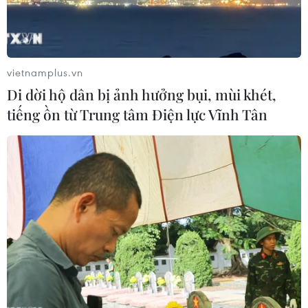
vietnamplus.vn
Di dời hộ dân bị ảnh hưởng bụi, mùi khét,
tiếng ồn từ Trung tâm Điện lực Vĩnh Tân
Large Bone Power Tool - mẫu sản phẩm
tay khoan điện hàng đầu
11/08/2021 09:23
Large Bone Power Tool - sản phẩm rất cần thiết cho
phẫu thuật chỉnh hình thông thường cũng như phẫu
thuật thay khớp nhân tạo - được kỳ vọng sẽ trở thành