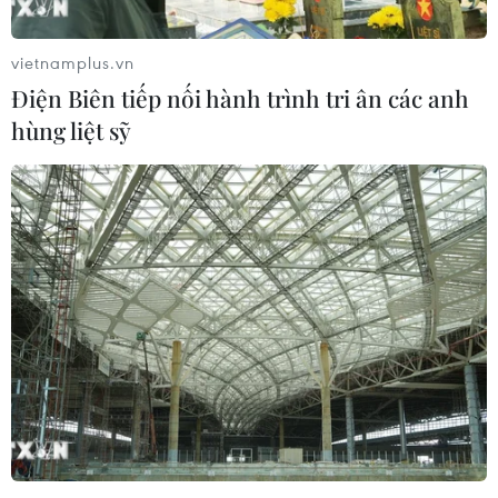
sản phẩm chủ lực của Công ty cổ phần DynaMedic.
vietnamplus.vn
Điện Biên tiếp nối hành trình tri ân các anh
hùng liệt sỹ
Rafarophe ra mắt hai sản phẩm hỗ trợ
phục hồi hệ sinh thái da
11/08/2021 09:35