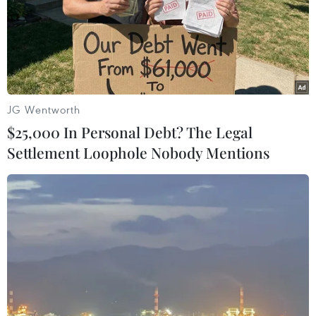
#Pangyo
#gặp gỡ
#trực tuyến
#công nghệ
JG Wentworth
$25,000 In Personal Debt? The Legal
Settlement Loophole Nobody Mentions
Theo dõi VietnamPlus
TIN LIÊN QUAN