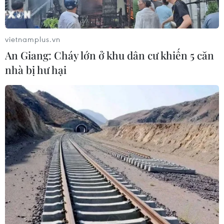
mạng Việt Nam
06/08/2026 02:39
vietnamplus.vn
Thủ tướng: Bảo đảm an ninh mạng
An Giang: Cháy lớn ở khu dân cư khiến 5 căn
phải gắn kết giữa bảo vệ hệ thống và
nhà bị hư hại
con người
06/08/2026 02:30
Công nghệ Robot Da Vinci
nâng cao năng lực phẫu thuật
chuyên sâu tại Bệnh viện K
06/08/2026 02:13
Chọn đúng đầu tàu: Danh mục
doanh nghiệp nhà nước mạnh và bài
toán giao nhiệm vụ