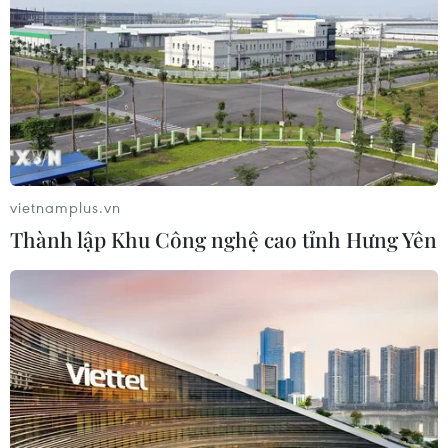
ngành bán dẫn và công nghệ cao
06/08/2026 09:40
Meta tung công cụ AI lập trình tự
động cho nhà phát triển
06/08/2026 06:40
vietnamplus.vn
Thành lập Khu Công nghệ cao tỉnh Hưng Yên
Doanh thu AI của Microsoft phụ
thuộc phần lớn vào đối tác OpenAI
06/08/2026 06:31
Tây Ninh: Tạo điều kiện hình thành
doanh nghiệp công nghệ chiến lược