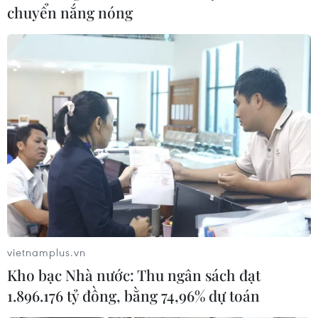
chuyển nắng nóng
ENTECH Vietnam 2021 - Nơi kết nối
doanh nghiệp Việt Nam-Hàn Quốc
29/10/2021 03:44
Năm nay, 60 doanh nghiệp Hàn Quốc tham gia triển
lãm đều là những doanh nghiệp đang tìm hiểu cơ hội
đầu tư vào Việt Nam - quốc gia có tiềm năng tăng
trưởng lớn trong lĩnh vực xử lý nước, chất thải...
vietnamplus.vn
Kho bạc Nhà nước: Thu ngân sách đạt
1.896.176 tỷ đồng, bằng 74,96% dự toán