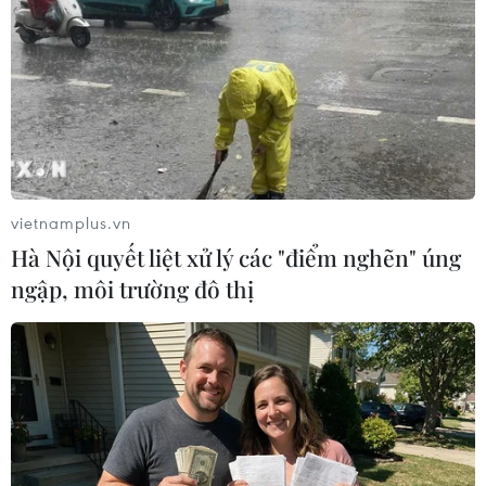
vietnamplus.vn
(Vietnam+)
Hà Nội quyết liệt xử lý các "điểm nghẽn" úng
ngập, môi trường đô thị