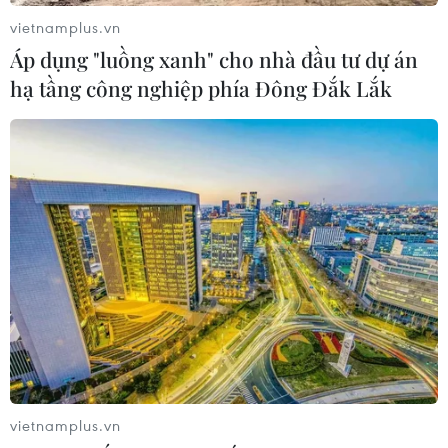
vietnamplus.vn
Áp dụng "luồng xanh" cho nhà đầu tư dự án
hạ tầng công nghiệp phía Đông Đắk Lắk
Đề phòng thời tiết nguy hiểm trên đất liền
và trên biển
03/07/2022 12:54
Chiều tối và đêm 3/7, mưa và dông bao trùm các khu
vực, đề phòng khả năng xảy ra lốc, sét, mưa đá và gió
giật mạnh; hiện Bắc Biển Đông có gió Tây Nam đến
Nam mạnh cấp 6, giật cấp 8; biển động.
vietnamplus.vn