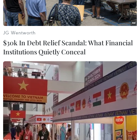
JG Wentworth
$30k In Debt Relief Scandal: What Financial
Institutions Quietly Conceal
(Ảnh minh họa: Hoàng Hiếu/TTXVN)
Theo Trung tâm Dự báo Khí tượng Thủy văn
Quốc gia, chiều tối và đêm 5/7, các khu vực đều
có mưa và dông, đề phòng khả năng xảy ra lốc,
sét, mưa đá, gió giật mạnh.
Chiều tối và đêm 5/7, phía Tây Bắc Bộ đêm có