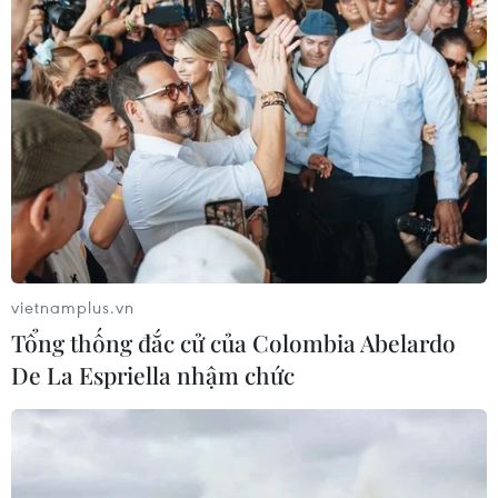
04/07/2022 03:49
Chiến sỹ Quan Ngọc Hoàng không ngại trời mưa to,
đêm tối, đường sạt lở, đã khẩn trương đến hiện trường
cứu nạn hơn 100 em học sinh bị cô lập trong khu nội trú
Trường Trung học Phổ thông Lâm Bình.
vietnamplus.vn
Tổng thống đắc cử của Colombia Abelardo
De La Espriella nhậm chức