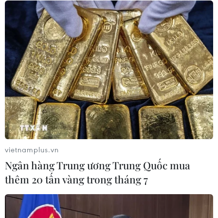
diện rộng
06/08/2026 08:36
Mở 1 cửa xả đáy hồ thủy điện Hòa
Bình vào 16 giờ ngày 6/8
06/08/2026 06:28
Quảng Trị: Mùa mưa lũ cận kề,
thường trực nỗi lo bờ sông 'nuốt' đất
06/08/2026 05:14
vietnamplus.vn
Ngân hàng Trung ương Trung Quốc mua
thêm 20 tấn vàng trong tháng 7
Xem thêm