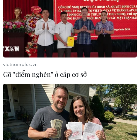
vietnamplus.vn
Gỡ "điểm nghẽn" ở cấp cơ sở
#mưa dông
#mưa rào
#sạt lở đất
#Ban Chỉ đạo Quốc gia