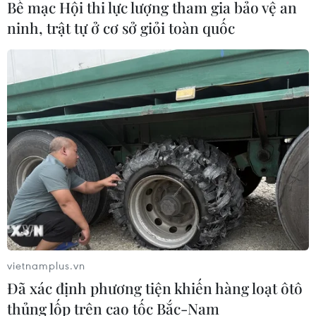
Bế mạc Hội thi lực lượng tham gia bảo vệ an
ninh, trật tự ở cơ sở giỏi toàn quốc
vietnamplus.vn
Đã xác định phương tiện khiến hàng loạt ôtô
thủng lốp trên cao tốc Bắc-Nam