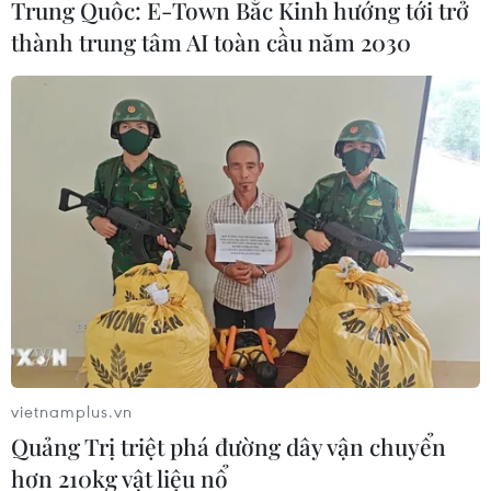
Trung Quốc: E-Town Bắc Kinh hướng tới trở
thành trung tâm AI toàn cầu năm 2030
Dự báo thời tiết phục vụ Kỳ thi tốt nghiệp
THPT năm 2022
03/07/2022 13:11
vietnamplus.vn
Trung tâm Dự báo Khí tượng Thủy văn Quốc gia cho
Quảng Trị triệt phá đường dây vận chuyển
biết trong thời gian diễn ra Kỳ thi tốt nghiệp Trung học
hơn 210kg vật liệu nổ
Phổ thông 2022, từ 6-9/7, các khu vực ngày nắng, chiều