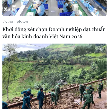
Mỹ hoàn trả khoảng 100 tỷ USD thuế
quan sau phán quyết của Tòa án Tối
cao
vietnamplus.vn
05/08/2026 22:58
Khởi động xét chọn Doanh nghiệp đạt chuẩn
văn hóa kinh doanh Việt Nam 2026
Nhật Bản: Nội các thông qua chính
sách giảm thuế tiêu thụ thực phẩm
xuống 1%
05/08/2026 15:30
Ngành Hải quan đẩy mạnh cải cách
thể chế và hiện đại hóa công tác
quản lý
05/08/2026 12:35