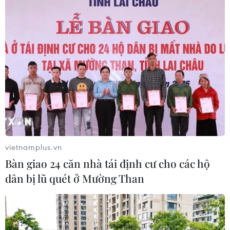
10%?
04/08/2026 01:38
7 tháng năm 2026:
Tổng vốn đầu tư nước ngoài đăng ký
vào Việt Nam tăng 58%
03/08/2026 23:48
Kế hoạch đồng tiền chung Tây Phi
đối mặt thách thức
vietnamplus.vn
03/08/2026 23:10
Bàn giao 24 căn nhà tái định cư cho các hộ
dân bị lũ quét ở Mường Than
Mỹ bán đồng euro để hỗ trợ Nhật
Bản vực dậy đồng yen
03/08/2026 15:34