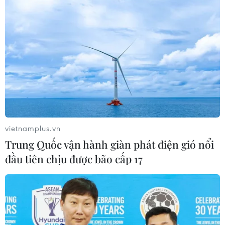
trong việc quản lý đầy đủ các nguồn thu, đối tượng nộp
thuế, xác định căn cứ tính thuế...
vietnamplus.vn
Trung Quốc vận hành giàn phát điện gió nổi
đầu tiên chịu được bão cấp 17
Thu thuế từ chuyển nhượng bất động sản