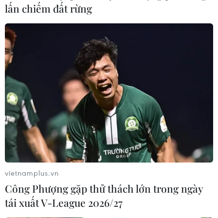
lấn chiếm đất rừng
#Cổng thông tin điện tử
#nhà cung cấp nước ngoài
#kê khai nộp thuế
#thu thuế xuyên biên giới
Theo dõi VietnamPlus
vietnamplus.vn
Công Phượng gặp thử thách lớn trong ngày
tái xuất V-League 2026/27
TIN LIÊN QUAN