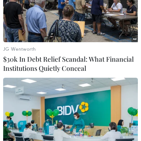
Thủ tướng Chính phủ đã nhanh chóng ban hành
Chỉ thị số 18/CT-TTg ngày 30/5/2023 về đẩy mạnh
kết nối, chia sẻ dữ liệu phục vụ phát triển
thương mại điện tử, chống thất thu thuế, đảm
bảo an ninh tiền tệ.
JG Wentworth
Thủ tướng Chính phủ yêu cầu các Bộ Công
$30k In Debt Relief Scandal: What Financial
Thương, Bộ Thông tin và Truyền thông, Bộ Công
Institutions Quietly Conceal
an, Ngân hàng Nhà nước có trách nhiệm theo
chức năng nhiệm vụ quản lý nhà nước được
giao phối hợp với Bộ Tài chính, Tổng cục Thuế
để xây dựng cơ sở dữ liệu quản lý thuế đối với
thương mại điện tử, kinh doanh trên nền tảng
số để áp dụng quản lý rủi ro trong quản lý thuế
trên cơ sở dữ liệu lớn.
Để cơ quan thuế áp dụng nâng hiệu quả quản lý