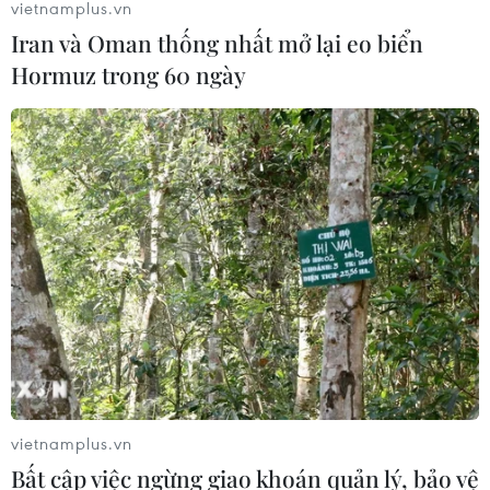
vietnamplus.vn
Iran và Oman thống nhất mở lại eo biển
Hormuz trong 60 ngày
vietnamplus.vn
Bất cập việc ngừng giao khoán quản lý, bảo vệ