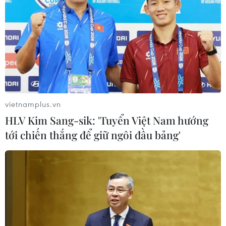
tăng hơn 96%
17/10/2022 04:28
Số thu thuế thu nhập từ chuyển nhượng bất động sản,
nhận thừa kế và nhận quà tặng là bất động sản lũy kế
8 tháng 2022 đạt hơn 26.860 tỷ đồng, tăng 96,4% so
với cùng kỳ năm 2021.
vietnamplus.vn
HLV Kim Sang-sik: 'Tuyển Việt Nam hướng
tới chiến thắng để giữ ngôi đầu bảng'