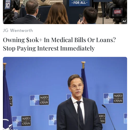
túc.
JG Wentworth
Owning $10k+ In Medical Bills Or Loans?
Stop Paying Interest Immediately
Hoạt động nghiệp vụ tại Cục Hải quan Đà Nẵng. (Ảnh: TTXVN
phát)
Ngày 20/6, ông Nguyễn Bằng Thắng, Cục trưởng
Cục Thuế Doanh nghiệp lớn (Tổng cục Thuế) cho