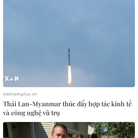
Như vậy, trên cơ sở quy định pháp luật về thuế
nhà cung cấp nước ngoài và các Tổ chức trong
nước được ủy quyền có trách nhiệm tự xác định
doanh thu và phải kê khai nộp thuế tương ứng.
Bên cạnh đó, cơ quan thuế thường xuyên phối
hợp với các cơ quan chức năng để thực hiện rà
soát, đối chiếu dữ liệu, phân tích rủi ro về nghĩa
vụ kê khai của các nhà cung cấp nước ngoài và
các tổ chức được ủy quyền để áp dụng các biện
pháp thanh tra, kiểm tra và xử lý nghiêm các vi
vietnamplus.vn
phạm nếu có.
Thái Lan-Myanmar thúc đẩy hợp tác kinh tế
Đồng thời, cơ quan thuế sẽ áp dụng phân tích
và công nghệ vũ trụ
dữ liệu lớn để xác định không bỏ sót, bỏ lọt các
doanh nghiệp, tổ chức, cá nhân nước ngoài có
doanh thu phát sinh tại Việt Nam mà chưa đăng