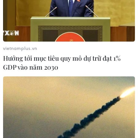
Bộ Tài chính: Vẫn còn thất thu lớn từ thuế
thương mại điện tử
05/12/2022 10:40
vietnamplus.vn
Bộ Tài chính cho biết số thu thuế từ hoạt động thương
Hướng tới mục tiêu quy mô dự trữ đạt 1%
mại điện tử đang tăng dần qua các năm, nhưng con số
GDP vào năm 2030
này vẫn còn "khiêm tốn" rất nhiều so với thực tế phát
triển của hoạt động này.