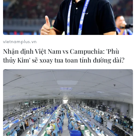
Đồng USD trước bước ngoặt do đồng
yen mạnh lên và số liệu việc làm Mỹ
06/08/2026 05:14
vietnamplus.vn
Nhận định Việt Nam vs Campuchia: 'Phù
Lãi suất ngân hàng ngày 6/8: Kỳ hạn
thủy Kim' sẽ xoay tua toan tính đường dài?
3 tháng đang được mức lãi suất tối đa
06/08/2026 00:06
Mỹ phát tín hiệu ủng hộ ổn định
đồng won của Hàn Quốc
05/08/2026 23:26