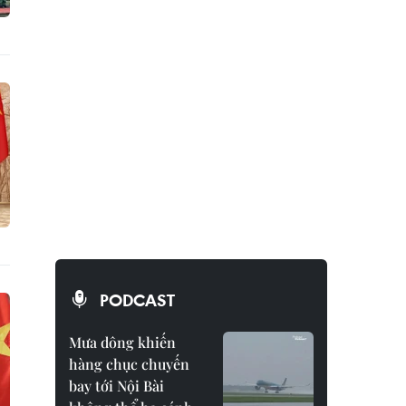
PODCAST
Mưa dông khiến
hàng chục chuyến
bay tới Nội Bài