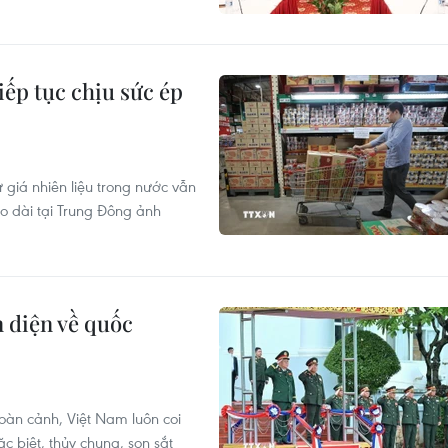
iếp tục chịu sức ép
 giá nhiên liệu trong nước vẫn
o dài tại Trung Đông ảnh
 diện về quốc
oàn cảnh, Việt Nam luôn coi
 biệt, thủy chung, son sắt