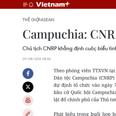
THẾ GIỚI
ASEAN
Campuchia: CNRP kh
Chủ tịch CNRP khẳng định cuộc biểu tì
29/08/2013 08:06
Theo phóng viên TTXVN tại P
Dân tộc Campuchia (CNRP) S
dự định tổ chức vào ngày
bầu cử Quốc hội Campuchia
lật đổ chính phủ của Thủ 
Phát biểu trong buổi họp ba