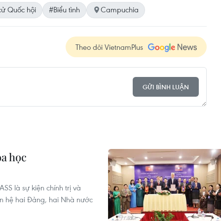
cử Quốc hội
#Biểu tình
Campuchia
Theo dõi VietnamPlus
GỬI BÌNH LUẬN
oa học
S là sự kiện chính trị và
an hệ hai Đảng, hai Nhà nước