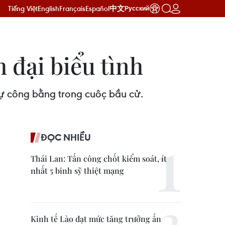
Tiếng Việt
English
Français
Español
中文
Русский
đại biểu tình
sự công bằng trong cuộc bầu cử.
ĐỌC NHIỀU
Thái Lan: Tấn công chốt kiểm soát, ít
nhất 5 binh sỹ thiệt mạng
Kinh tế Lào đạt mức tăng trưởng ấn