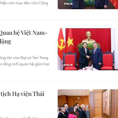
 hiện các mục tiêu của Cộng
 Quan hệ Việt Nam-
 động
ông tác của Đại sứ Tan Yang
ho rằng mối quan hệ giữa hai
tịch Hạ viện Thái