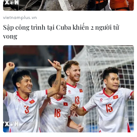
golf của Tổng thống Trump
05/08/2026 06:57
vietnamplus.vn
Sập công trình tại Cuba khiến 2 người tử
vong
Mỹ cấm xuất khẩu vật liệu pin tái chế
và phế liệu vonfram trong một năm
05/08/2026 06:53
Brazil hạ cấp quan hệ với Argentina,
căng thẳng ngoại giao với Mỹ
05/08/2026 03:55
Mỹ dự chi thêm 1,4 tỷ USD cho hoạt
động của Vệ binh Quốc gia