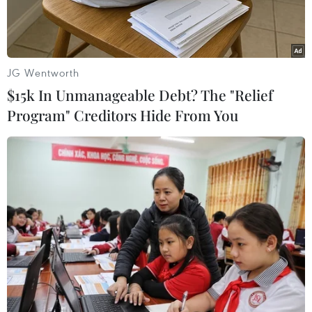
Ottawa vì các hành động "khôngphù hợp" với
vai trò của họ.
Thông báo không nêu tên các nhà ngoại giao
JG Wentworth
Libya bị trục xuất nhưng cho biết"các hoạt động
$15k In Unmanageable Debt? The "Relief
mà 5 nhà ngoại giao này tại Canada bị coi là
Program" Creditors Hide From You
không phù hợp vàtrái với các chức năng ngoại
giao thông thường."
Thông báo cho biết thêm Chính phủ Canada
không cắt quan hệ ngoại giao với Libya,nhưng
Đại sứ quán nước này tại thủ đô Tripoli của
Libya đã tạm ngừng hoạt động.
Canada là nước đang tham gia các chiến dịch
không kích của Tổ chức Hiệp ước BắcĐại Tây