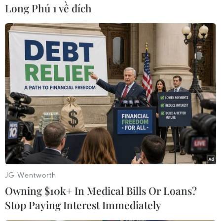
tham gia chữa cháy. Sau nhiều giờ khoanh vùng,
Long Phú 1 về đích
một phần đám cháy đã được dập tắt.
JG Wentworth
Owning $10k+ In Medical Bills Or Loans?
Stop Paying Interest Immediately