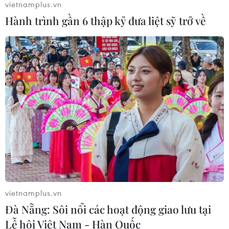
vietnamplus.vn
08/08/2026 05:05
Hành trình gần 6 thập kỷ đưa liệt sỹ trở về
Sơn La công bố tình huống khẩn cấp
về thiên tai với hai xã Muổi Nọi, Nậm
Lầu
08/08/2026 03:53
Kết luận số 75-KL/TW: Cà Mau chủ
động thích ứng với biến đổi khí hậu
08/08/2026 02:53
vietnamplus.vn
Quảng Trị quyết tâm bàn giao sớm
Đà Nẵng: Sôi nổi các hoạt động giao lưu tại
mặt bằng Dự án Nhà máy điện gió
Lễ hội Việt Nam - Hàn Quốc