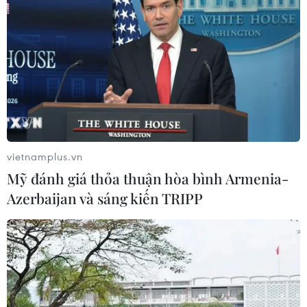
Indonesia nỗ lực khống chế cháy
rừng tại Vườn Quốc gia Núi Bromo
07/08/2026 10:56
Thụy Sĩ khó đạt mục tiêu giảm phát
thải khí nhà kính vào năm 2030
vietnamplus.vn
07/08/2026 09:42
Mỹ đánh giá thỏa thuận hòa bình Armenia-
Azerbaijan và sáng kiến TRIPP
Bão Dolphin càn quét các đảo miền
Nam Nhật Bản, sân bay Okinawa
phải đóng cửa
07/08/2026 09:10