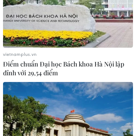
Xem thêm
vietnamplus.vn
CƠ QUAN CHỦ QUẢN: THÔNG TẤN XÃ VIỆT NAM
Điểm chuẩn Đại học Bách khoa Hà Nội lập
Tổng Biên tập: TRẦN TIẾN DUẨN
đỉnh với 29,54 điểm
Phó Tổng Biên tập: NGUYỄN THỊ TÁM, KHÚC THANH
THỦY
Sở hữu trí tuệ
Quy định sử dụng
RSS
Hỗ trợ
Ngôn ngữ
TTXVN