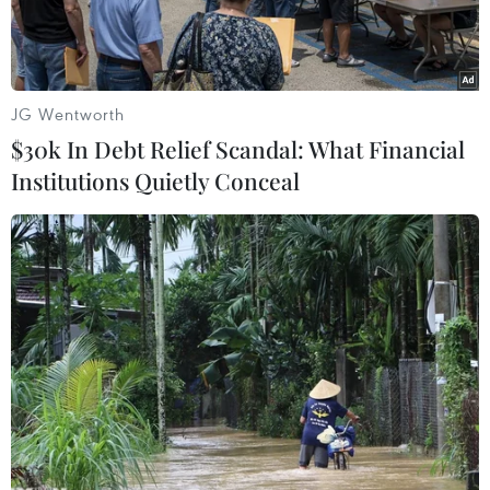
JG Wentworth
$30k In Debt Relief Scandal: What Financial
Institutions Quietly Conceal
Nhiều đám cháy ở lưng chừng núi khiến công tác chữa cháy
gặp nhiều khó khăn. (Ảnh: Ninh Đức Phương/TTXVN)
Khoảng 18 giờ ngày 28/6, người dân địa phương
phát hiện đám cháy bùng phát tại rừng đặc
dụng trên núi Vụng Quao, thôn Tràng An, xã