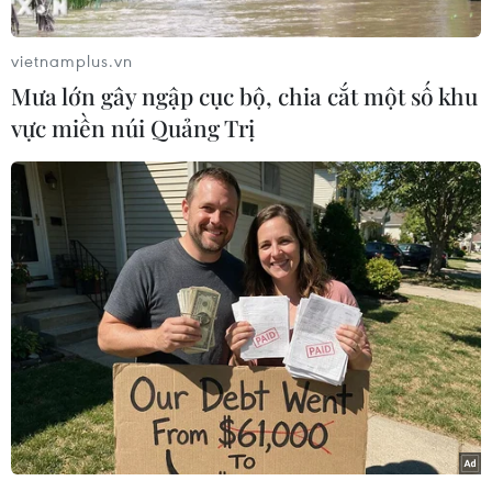
Trường Yên, huyện Hoa Lư, tỉnh Ninh Bình, khu
vực này nằm trong Quần thể Danh thắng Tràng
vietnamplus.vn
An.
Mưa lớn gây ngập cục bộ, chia cắt một số khu
Ngay lập tức, lực lượng phòng cháy chữa cháy
vực miền núi Quảng Trị
chuyên nghiệp cùng hàng chục phương tiện đã
được điều đến hiện trường để cứu hỏa.
Đoạn đường Tràng An chạy qua chân núi Vụng
Quao được phong tỏa để phục vụ công tác chữa
cháy.Tại hiện trường, nhiều giờ sau khi đám
cháy bùng phát, ngọn lửa vẫn chưa được khống
chế. Nhiều đám cháy lớn bùng phát rải rác tại
nhiều địa điểm trên núi.
Mặc dù ngọn núi Vụng Quao nằm ngay sát
đường Tràng An, xe cứu hỏa có thể tiếp cận
chân núi, nhưng do các đám cháy lan rộng từ