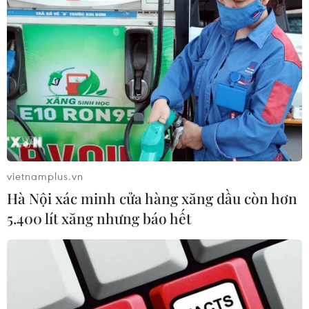
Khẩn trương dập tắt đám cháy
rừng tại huyện Hòa Vang
28/06/2019 12:04
Chiều 28/6, ông Đặng Phú Hành, phó chủ tịch UBND
huyện Hòa Vang (thành phố Đà Nẵng) cho biết đang
xảy ra vụ cháy rừng tại địa phận giáp ranh xã Hòa Sơn
và xã Hòa Nhơn (huyện Hòa Vang).
vietnamplus.vn
Hà Nội xác minh cửa hàng xăng dầu còn hơn
5.400 lít xăng nhưng báo hết