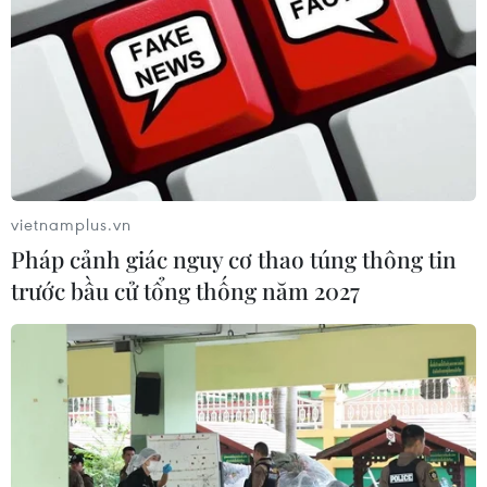
Đà Nẵng: Vụ cháy rừng ở huyện Hòa Vang
đã được dập tắt
28/06/2019 13:41
vietnamplus.vn
Đến 18 giờ 30 ngày 28/6, vụ cháy rừng tại địa phận
Pháp cảnh giác nguy cơ thao túng thông tin
giáp ranh giữa hai xã Hòa Sơn và Hòa Nhơn, huyện
trước bầu cử tổng thống năm 2027
Hòa Vang, thành phố Đà Nẵng đã được lực lượng tham
gia chữa cháy dập tắt.