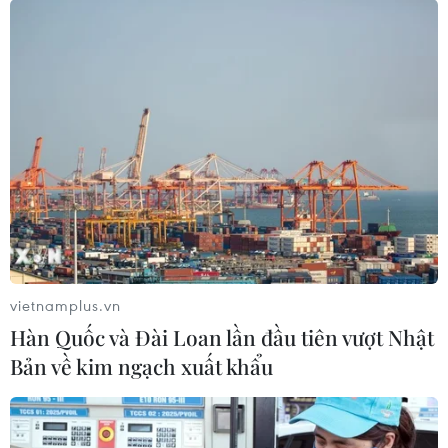
Một vụ cháy rừng đang xảy ra tại địa phận giáp ranh
giữa hai xã Hòa Sơn và Hòa Nhơn, huyện Hòa Vang,
thành phố Đà Nẵng và đến 16 giờ ngày 28/6, đám
cháy vẫn chưa được dập tắt.
vietnamplus.vn
Hàn Quốc và Đài Loan lần đầu tiên vượt Nhật
Bản về kim ngạch xuất khẩu