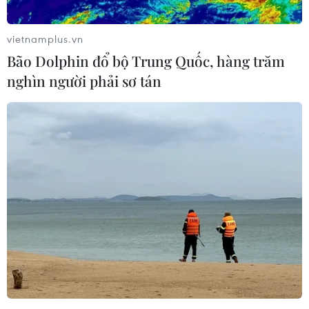
vietnamplus.vn
Bão Dolphin đổ bộ Trung Quốc, hàng trăm
nghìn người phải sơ tán
Nghệ An: Đám cháy rừng tại Nam Đàn
được khống chế sau nhiều giờ
27/06/2019 04:42
Sáng 27/6, Chủ tịch UBND xã Khánh Sơn, huyên Nam
Đàn (Nghệ An), ông Tô Bá Thắng cho biết vụ cháy rừng
nghiêm trọng trên địa bàn xã cơ bản đã được khống
chế sau hơn 12 giờ nỗ lực dập lửa.