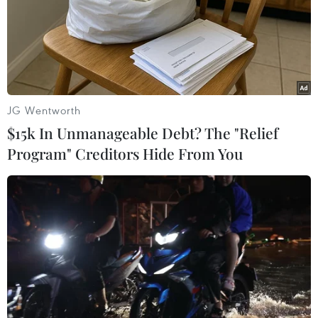
(TTXVN/Vietnam+)
JG Wentworth
$15k In Unmanageable Debt? The "Relief
Program" Creditors Hide From You
#Rừng đặc dụng
#Cháy rừng
#Quần thể danh thắng tràng an
#phòng cháy chữa cháy