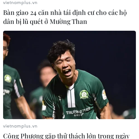
vietnamplus.vn
Bàn giao 24 căn nhà tái định cư cho các hộ
dân bị lũ quét ở Mường Than
Ninh Bình: Độc đáo bức tranh "Lý ngư
vọng nguyệt" trên cánh đồng lúa
25/05/2023 01:43
Bức tranh khắc họa sống động hình ảnh một đôi cá
chép có thân hình béo khỏe đang chơi đùa cùng ánh
trăng bằng chính chất liệu cây lúa nước để cầu mong
cho một năm quốc thái dân an, mưa thuận gió hòa.
vietnamplus.vn
Công Phượng gặp thử thách lớn trong ngày