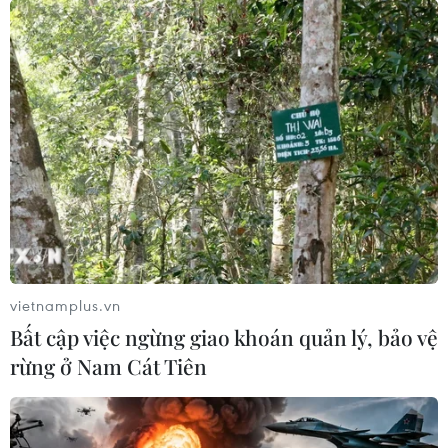
Ngoài việc tham quan và tìm hiểu về văn hóa tôn giáo, chùa
Linh Ứng còn là một điểm đến lý tưởng để thư giãn và tìm lại
bình yên trong cuộc sống nhộn nhịp. (Ảnh: Minh
Hiếu/Vietnam+)
vietnamplus.vn
Bất cập việc ngừng giao khoán quản lý, bảo vệ
rừng ở Nam Cát Tiên