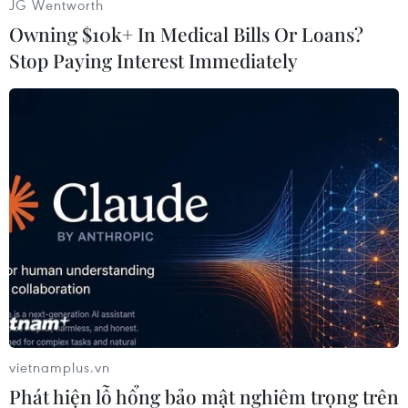
JG Wentworth
Owning $10k+ In Medical Bills Or Loans?
Stop Paying Interest Immediately
Chùa được thiết kế, chạm trổ với lối kiến trúc truyền thống Việt
Nam. (Ảnh: Minh Hiếu/Vietnam+)
vietnamplus.vn
Phát hiện lỗ hổng bảo mật nghiêm trọng trên