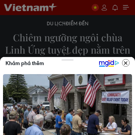
DU LỊCH
ĐIỂM ĐẾN
Chiêm ngưỡng ngôi chùa
Linh Ứng tuyệt đẹp nằm trên
bán đảo Sơn Trà
Khám phá thêm
Minh Hiếu
30/05/2023 03:06
Sở hữu vị trí đắc địa, kiến trúc đặc sắc cộng với vẻ
đẹp của non nước hữu tình, chùa Linh Ứng nằm
trên đỉnh núi bán đảo Sơn Trà khiến bất kỳ du
khách nào cũng xiêu lòng mỗi khi ghé thăm.