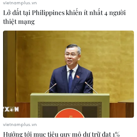
vietnamplus.vn
Lở đất tại Philippines khiến ít nhất 4 người
thiệt mạng
TIN CÙNG CHUYÊN MỤC
vietnamplus.vn
Chiêm ngưỡng vẻ đẹp kỳ vĩ
Hướng tới mục tiêu quy mô dự trữ đạt 1%