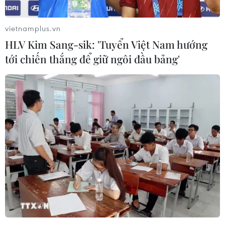
vietnamplus.vn
HLV Kim Sang-sik: 'Tuyển Việt Nam hướng
tới chiến thắng để giữ ngôi đầu bảng'
Đặc biệt, tại chùa Linh Ứng có tượng Phật Quan Thế Âm được
xem là cao nhất Việt Nam cao 67 mét, tương đương với một
tòa nhà 30 tầng. Tượng đứng tựa lưng vào núi, hướng ra biển,
một tay ấn tam muội, tay kia cầm bình cam lồ tưới xuống trần
gian những bình an, may mắn. Bức tượng cũng được UNESCO
công nhận là tượng Phật Quan Thế Âm cao nhất khu vực Đông
Nam Á. (Ảnh: Minh Hiếu/Vietnam+)