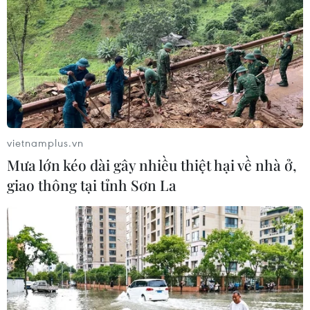
#Đà Nẵng
#chùa Linh Ứng
#bán đảo Sơn Trà
vietnamplus.vn
#tham quan
#điểm đến
TP. Đà Nẵng
Mưa lớn kéo dài gây nhiều thiệt hại về nhà ở,
giao thông tại tỉnh Sơn La
Theo dõi VietnamPlus