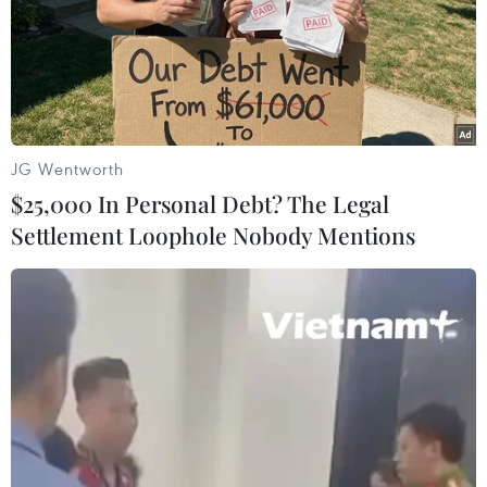
Khu vực Chánh điện nguy nga, tráng lệ với lối kiến trúc đậm
chất Phật giáo. (Ảnh: Minh Hiếu/Vietnam+)
JG Wentworth
$25,000 In Personal Debt? The Legal
Settlement Loophole Nobody Mentions