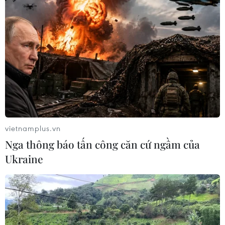
Đứng từ trên cao ngắm bãi biển xanh ngắt, những đàn chim
bay lượn và nghe tiếng sóng vỗ bờ, tâm hồn ta bỗng trở nên
nhẹ nhàng và thanh thản hơn... (Ảnh: Minh Hiếu/Vietnam+)
vietnamplus.vn
(Vietnam+)
Nga thông báo tấn công căn cứ ngầm của
Ukraine