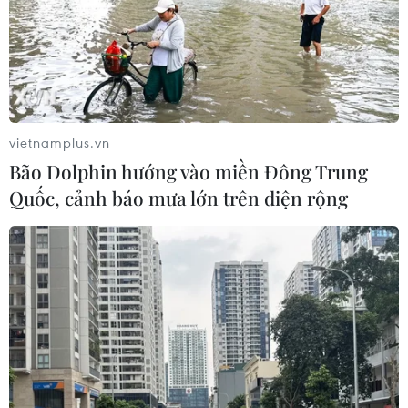
TIN LIÊN QUAN
vietnamplus.vn
Bão Dolphin hướng vào miền Đông Trung
Quốc, cảnh báo mưa lớn trên diện rộng
Chiêm ngưỡng vẻ đẹp ấn tượng
của ngôi chùa kiến trúc Khmer ở Bạc Liêu
15/05/2023 03:47