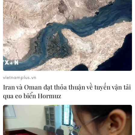
Tháp), hàng phượng đỏ thắm những ngày cuối tháng
Năm khiến người đi đường xao xuyến, ngỡ ngàng mỗi
khi qua đây.
vietnamplus.vn
Iran và Oman đạt thỏa thuận về tuyến vận tải
qua eo biển Hormuz