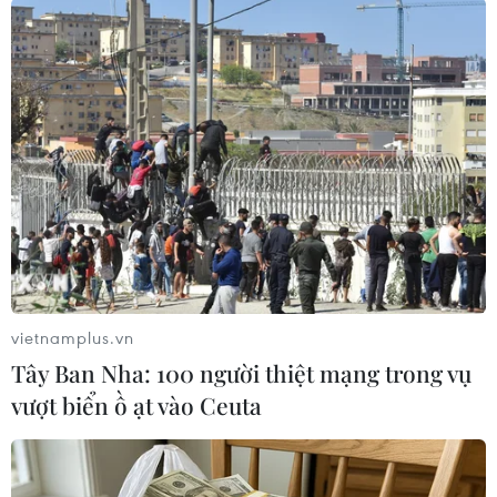
Ngay từ khi bước chân vào cổng, du khách sẽ cảm nhận được
sự xanh mát với những hàng cây tỏa bóng mát. (Ảnh: Minh
Hiếu/Vietnam+)
vietnamplus.vn
Tây Ban Nha: 100 người thiệt mạng trong vụ
vượt biển ồ ạt vào Ceuta