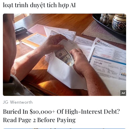
loạt trình duyệt tích hợp AI
Tuy không phải là ngôi chùa Linh Ứng tại Đà Nẵng đầu tiên,
nhưng đây chính là ngôi chùa lớn nhất trong 3 ngôi chùa cùng
tên với diện tích khoảng 20ha, bao gồm các hạng mục lớn như:
Chánh điện, Hậu tổ, Giảng đường, tăng xá, phương trượng,
thuê biện, nhà khách, thánh tượng Bồ tát Quan Thế Âm, tháp
xá lợi,… cùng các hạng mục nhỏ như vườn Lộc Uyển, vườn Lâm
Tỳ Ni… (Ảnh: Minh Hiếu/Vietnam+)
JG Wentworth
Buried In $10,000+ Of High-Interest Debt?
Read Page 2 Before Paying