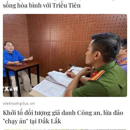
sống hòa bình với Triều Tiên
Ngôi chùa nằm có góc nhìn vượt tầm mắt, bao trọn vùng biển
xanh thơ mộng. (Ảnh: Minh Hiếu/Vietnam+)
vietnamplus.vn
Khởi tố đối tượng giả danh Công an, lừa đảo
"chạy án" tại Đắk Lắk