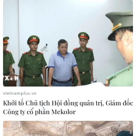
vietnamplus.vn
Đẹp ngỡ ngàng con đường hoa
Khởi tố Chủ tịch Hội đồng quản trị, Giám đốc
phượng đỏ rực bên kênh xáng Lấp Vò
Công ty cổ phần Mekolor
26/05/2023 05:41
Nằm giữa Quốc lộ 80 và kênh xáng Lấp Vò (tỉnh Đồng