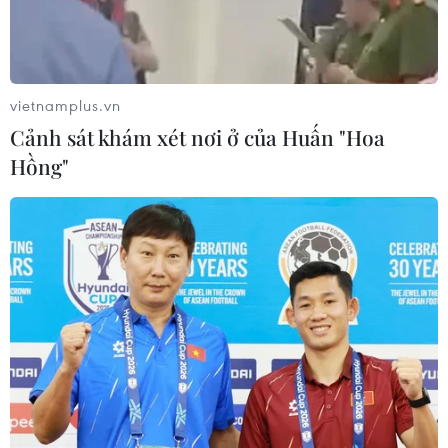
Không chỉ là địa điểm tham quan, người dân từ bốn phương
khi tới Đà Nẵng đều ghé qua chùa Linh Ứng để cầu bình an,
may mắn, sự nghiệp... (Ảnh: Minh Hiếu/Vietnam+)
vietnamplus.vn
Cảnh sát khám xét nơi ở của Huấn "Hoa
Hồng"