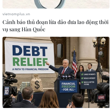
vietnamplus.vn
Cảnh báo thủ đoạn lừa đảo đưa lao động thời
vụ sang Hàn Quốc
Chùa Linh Ứng nằm tại khu vực Bãi Bụt, bán đảo Sơn Trà, cách
trung tâm thành phố Đà Nẵng 10km về hướng Đông Bắc, ở độ
cao 693mét so với mực nước biển, do cố Hòa thượng Thích
Thiện Nguyên khai sơn. Chùa khánh thành vào ngày
30/7/2010 (ngày 19/6 năm Canh Dần). (Ảnh: Minh
Hiếu/Vietnam+)