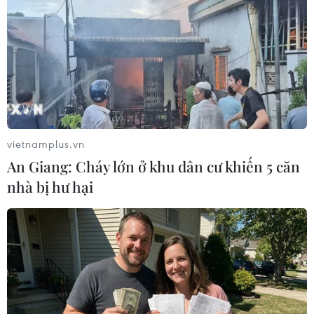
Nhiều khách du lịch nước ngoài đang vãn cảnh tại chùa. (Ảnh:
Minh Hiếu/Vietnam+)
vietnamplus.vn
An Giang: Cháy lớn ở khu dân cư khiến 5 căn
nhà bị hư hại