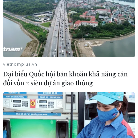
05/08/2026 03:11
Nét quê mộc mạc ở chợ
phường Vị Thanh giữa lòng thành
phố Cần Thơ
05/08/2026 02:00
vietnamplus.vn
Điểm hẹn ngắm băng trôi và cá voi ở
Đại biểu Quốc hội băn khoăn khả năng cân
Canada
đối vốn 2 siêu dự án giao thông
05/08/2026 01:08
Lễ hội Văn hóa, Du lịch Mường Lò
năm 2026 sẽ diễn ra từ ngày 25/9 đến
2/10