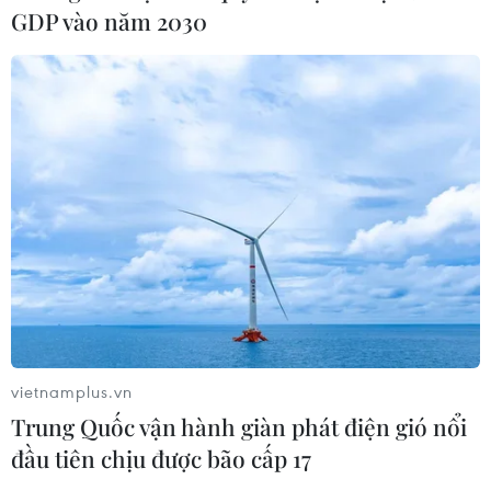
trên cung đường ven biển Khánh
GDP vào năm 2030
Hòa
06/08/2026 09:40
Buôn Ma Thuột - đô thị dưới
những tán cổ thụ
06/08/2026 04:22
Công viên địa chất Trương
Dịch Đan Hà của Trung Quốc vào
mùa du lịch cao điểm
06/08/2026 04:13
vietnamplus.vn
Trung Quốc vận hành giàn phát điện gió nổi
Đẹp nao lòng sắc tím mùa
đầu tiên chịu được bão cấp 17
hoa súng trên dòng Ngô Đồng ở