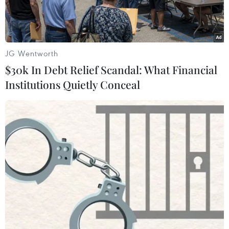
JG Wentworth
$30k In Debt Relief Scandal: What Financial
Institutions Quietly Conceal
Tọa lạc trên đỉnh núi làng Hòa Hải, bán đảo Sơn Trà (Đà Nẵng),
chùa Linh Ứng-Bãi Bụt là một trong những địa điểm tham quan,
du lịch tâm linh không thể bỏ qua cho những ai yêu thích sự hòa
quyện giữa linh thiêng và yên bình. (Ảnh: Minh Hiếu/Vietnam+)