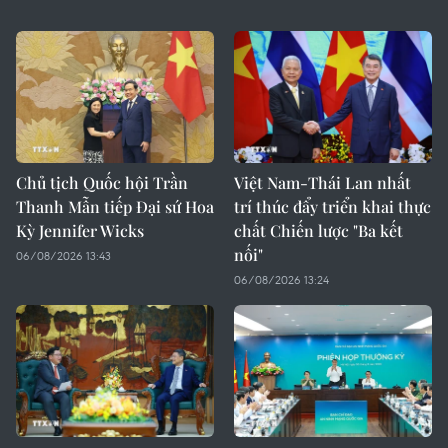
Chủ tịch Quốc hội Trần
Việt Nam-Thái Lan nhất
Thanh Mẫn tiếp Đại sứ Hoa
trí thúc đẩy triển khai thực
Kỳ Jennifer Wicks
chất Chiến lược "Ba kết
nối"
06/08/2026 13:43
06/08/2026 13:24