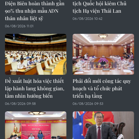
Điện Biên hoàn thành gần
tịch Quốc hội kiêm Chủ
90% thu nhận mẫu ADN
tịch Hạ viện Thái Lan
thân nhân liệt sỹ
06/08/2026 10:42
06/08/2026 11:01
Đề xuất luật hóa việc thiết
Phải đổi mới công tác quy
lập hành lang không gian,
hoạch và tổ chức phát
tầm nhìn hướng biển
triển hạ tầng
06/08/2026 09:58
06/08/2026 09:53