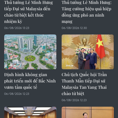
Thủ tướng Lê Minh Hưng
Thủ tướng Lê Minh Hưng:
tiếp Đại sứ Malaysia đến
Tăng cường hiệu quả hiệp
chào từ biệt kết thúc
đồng ứng phó an ninh
nhiệm kỳ
mạng
06/08/2026 13:23
06/08/2026 12:30
Định hình không gian
Chủ tịch Quốc hội Trần
phát triển mới để Bắc Ninh
Thanh Mẫn tiếp Đại sứ
vươn tầm quốc tế
Malaysia Tan Yang Thai
chào từ biệt
06/08/2026 12:23
06/08/2026 12:23