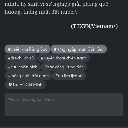
mình, hy sinh vì sự nghiệp giải phóng quê
hương, thống nhất đất nước./.
(TTXVN/Vietnam+)
#chiến khu Rừng Sác
#rừng ngập mặn Cần Giờ
#di tích lịch sử
#huyền thoại chiến tranh
#cựu chiến binh
#đặc công Rừng Sác
#thống nhất đất nước
#du lịch lịch sử
Tp. Hồ Chí Minh