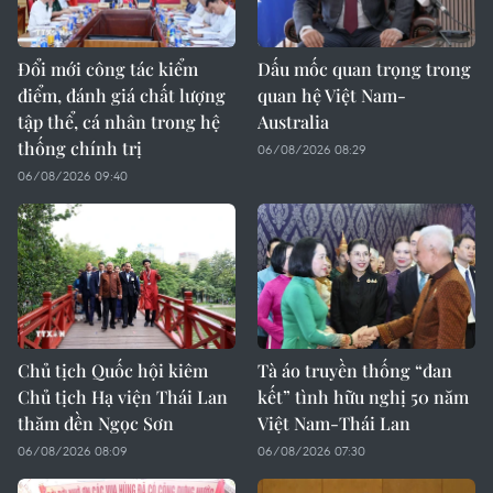
Đổi mới công tác kiểm
Dấu mốc quan trọng trong
điểm, đánh giá chất lượng
quan hệ Việt Nam-
tập thể, cá nhân trong hệ
Australia
thống chính trị
06/08/2026 08:29
06/08/2026 09:40
Chủ tịch Quốc hội kiêm
Tà áo truyền thống “đan
Chủ tịch Hạ viện Thái Lan
kết” tình hữu nghị 50 năm
thăm đền Ngọc Sơn
Việt Nam-Thái Lan
06/08/2026 08:09
06/08/2026 07:30