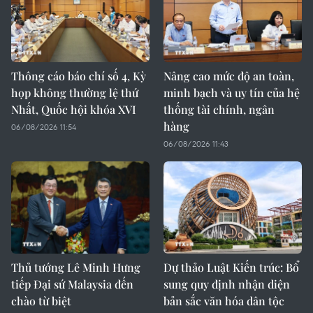
Thông cáo báo chí số 4, Kỳ
Nâng cao mức độ an toàn,
họp không thường lệ thứ
minh bạch và uy tín của hệ
Nhất, Quốc hội khóa XVI
thống tài chính, ngân
hàng
06/08/2026 11:54
06/08/2026 11:43
Thủ tướng Lê Minh Hưng
Dự thảo Luật Kiến trúc: Bổ
tiếp Đại sứ Malaysia đến
sung quy định nhận diện
chào từ biệt
bản sắc văn hóa dân tộc