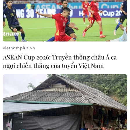
vietnamplus.vn
ASEAN Cup 2026: Truyền thông châu Á ca
ngợi chiến thắng của tuyển Việt Nam
TIN CÙNG CHUYÊN MỤC
Chuyên gia Australia: Quan hệ Việt
Nam-Australia có độ tin cậy chính trị
cao
08/08/2026 05:27
Đưa quan hệ Việt Nam-Australia phát