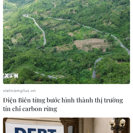
#An ninh
#Afghanistan
#Kunduz
#Phiến quân al-Qaeda
#Kiểm soát lãnh thổ
#Taliban
#NATO
#Chủ quyền lãnh thổ
Afghanistan
Theo dõi VietnamPlus
vietnamplus.vn
Điện Biên từng bước hình thành thị trường
tín chỉ carbon rừng
TIN LIÊN QUAN