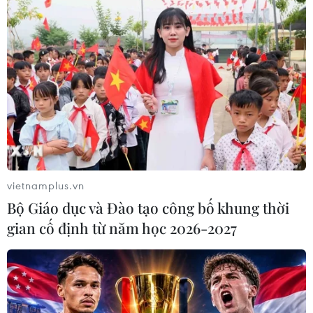
Hàn Quốc xác nhận Triều Tiên
phóng ít nhất 1 tên lửa đạn đạo tầm
ngắn
06/08/2026 09:41
Quân đội Hàn Quốc thông báo Triều
Tiên phóng vật thể chưa xác định
06/08/2026 08:31
vietnamplus.vn
Bộ Giáo dục và Đào tạo công bố khung thời
gian cố định từ năm học 2026-2027
Dấu mốc quan trọng trong quan hệ
Việt Nam-Australia
06/08/2026 08:29