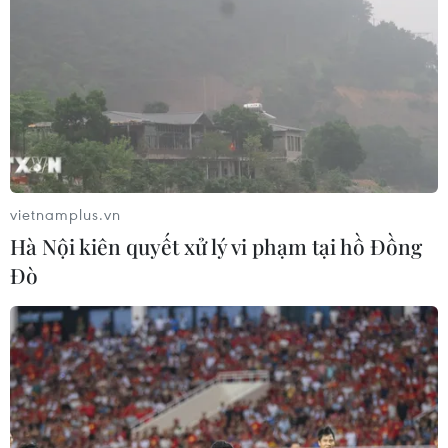
vietnamplus.vn
Hà Nội kiên quyết xử lý vi phạm tại hồ Đồng
Đò