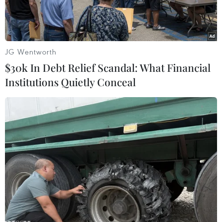
JG Wentworth
$30k In Debt Relief Scandal: What Financial
Institutions Quietly Conceal
Trẻ em tị nạn Afghanistan tại khu lều tạm ở ngoại ô Kabul ngày
19/10. (Nguồn: AFP/TTXVN)
Tổng Thanh tra đặc biệt về tái thiết Afghanistan
(SIGAR), cơ quan trực thuộc Chính phủ Mỹ
chuyên giám sát tình hình Afghanistan ngày
30/10 cho biết, Chính phủ Afghanistan đã mất