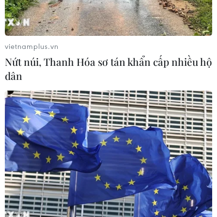
Tổng thống Hàn Quốc nhấn mạnh
duy trì hòa bình trên bán đảo Triều
Tiên
05/08/2026 05:58
vietnamplus.vn
Nứt núi, Thanh Hóa sơ tán khẩn cấp nhiều hộ
Xem thêm
dân
CƠ QUAN CHỦ QUẢN: THÔNG TẤN XÃ VIỆT NAM
Tổng Biên tập: TRẦN TIẾN DUẨN
Phó Tổng Biên tập: NGUYỄN THỊ TÁM, KHÚC THANH
THỦY