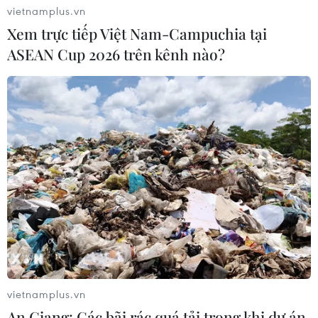
vietnamplus.vn
07/08/2026 08:52
Xem trực tiếp Việt Nam-Campuchia tại
ASEAN Cup 2026 trên kênh nào?
Australia đề cao hợp tác với Việt Nam
vì hòa bình, ổn định và thịnh vượng
07/08/2026 07:09
Cựu Đại sứ Australia: Tầm nhìn hợp
tác mới cho quan hệ Việt Nam-
Australia
07/08/2026 05:00
Hãng hàng không Air Premia của
vietnamplus.vn
Hàn Quốc nối lại đường bay
An Giang: Các bãi rác quá tải trong khi dự án