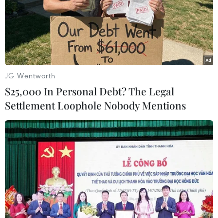
26/10/2016 07:50
Giới chức Afghanistan đang tiến hành cuộc điều tra vụ
việc các phiến quân Taliban giết hại ít nhất 36 dân
thường tại tỉnh này vào đêm 25/10.
JG Wentworth
$25,000 In Personal Debt? The Legal
Settlement Loophole Nobody Mentions