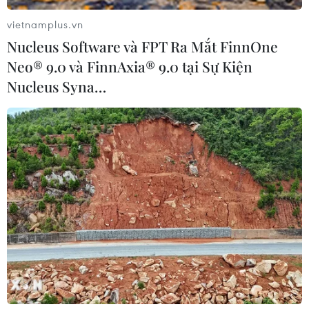
vietnamplus.vn
Nucleus Software và FPT Ra Mắt FinnOne
Neo® 9.0 và FinnAxia® 9.0 tại Sự Kiện
Nucleus Syna…
Afghanistan xác nhận hai thủ lĩnh Al
Qaeda bị tiêu diệt
27/10/2016 14:07
Cơ quan An ninh Quốc gia Afghanistan ngày 27/10 xác
nhận 2 thủ lĩnh nhóm phiến quân Al Qaeda ở nước này
đã bị tiêu diệt trong một cuộc tấn công bằng máy bay
không người lái của Mỹ.