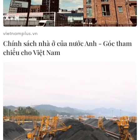
Indonesia nỗ lực khống chế cháy
rừng tại Vườn Quốc gia Núi Bromo
vietnamplus.vn
07/08/2026 10:56
Chính sách nhà ở của nước Anh - Góc tham
chiếu cho Việt Nam
Sri Lanka triển khai quân đội sau làn
sóng vượt ngục bất thành
07/08/2026 10:35
Thụy Sĩ khó đạt mục tiêu giảm phát
thải khí nhà kính vào năm 2030
07/08/2026 09:42