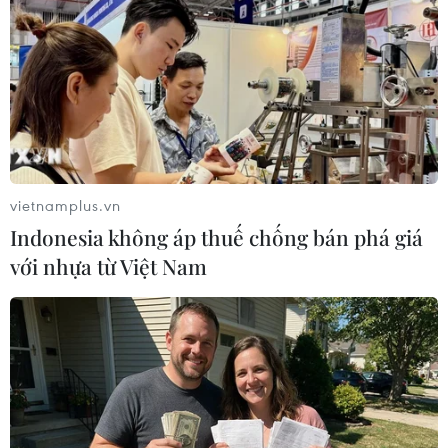
Ngân sách EU năm 2017 ưu tiên cho vấn đề
việc làm và người di cư
vietnamplus.vn
02/12/2016 03:34
Indonesia không áp thuế chống bán phá giá
Nghị viện châu Âu (EP) ngày 1/12 đã thông qua kế
với nhựa từ Việt Nam
hoạch ngân sách năm 2017 của Liên minh châu Âu (EU)
với tổng trị giá lên tới 157,86 tỷ euro (167,82 tỷ USD).