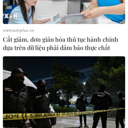
vietnamplus.vn
Cắt giảm, đơn giản hóa thủ tục hành chính
dựa trên dữ liệu phải đảm bảo thực chất
Thủ tướng Đức Angela Merkel tái đắc cử
Chủ tịch CDU
06/12/2016 22:51
Thủ tướng Đức Angela Merkel đã được bầu lại làm Chủ