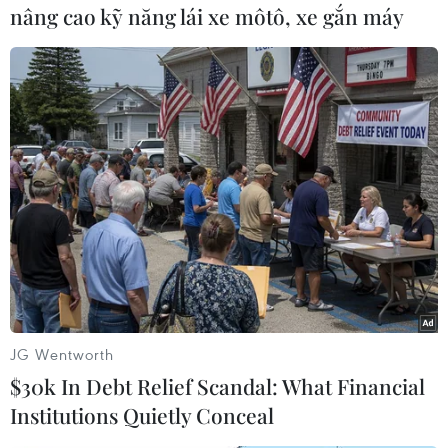
nâng cao kỹ năng lái xe môtô, xe gắn máy
#Du lịch Đức
#Khủng hoảng nhập cư
#Người tị nạn
#Chính phủ Đức
#Hồi hương
Đức
JG Wentworth
$30k In Debt Relief Scandal: What Financial
Institutions Quietly Conceal