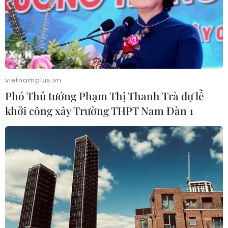
07/08/2026 14:55
Tây Ban Nha triệt phá đường dây
buôn người xuyên Địa Trung Hải
07/08/2026 12:13
vietnamplus.vn
Phó Thủ tướng Phạm Thị Thanh Trà dự lễ
khởi công xây Trường THPT Nam Đàn 1
Hy Lạp tạm giam một thị trưởng tình
nghi gây thảm họa cháy rừng
07/08/2026 12:02
Sri Lanka tăng cường ngăn chặn
trang web cá cược trực tuyến
07/08/2026 11:39