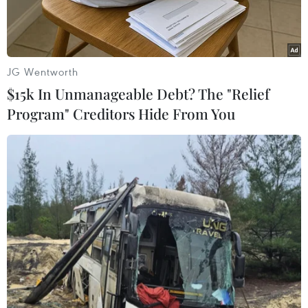
JG Wentworth
$15k In Unmanageable Debt? The "Relief
Program" Creditors Hide From You
Người di cư chờ đăng ký tị nạn tại Erding, gần Munich, miền
nam Đức ngày 15/11. (Nguồn: AFP/TTXVN)
Ngày 8/12, Bộ Phát triển Đức thông báo Chính
phủ Đức sẽ hỗ trợ khoảng 150 triệu euro (189
triệu USD) cho chương trình hồi hương những
người tị nạn không đủ điều kiện được chấp
thuận ở lại Đức hoặc muốn trở về quê hương.