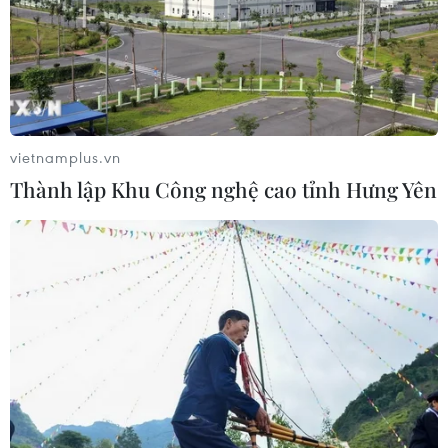
06/08/2026 04:52
Khẩn trường khám nghiệm
hiện trường, điều tra nguyên nhân
vụ cháy chợ Biên Hòa
vietnamplus.vn
06/08/2026 04:37
Thành lập Khu Công nghệ cao tỉnh Hưng Yên
Pháp mở các điểm tắm sông
phục vụ người dân trong mùa Hè
nắng nóng
06/08/2026 03:02
Bất chấp nắng nóng kỷ lục, du khách
châu Á vẫn đổ sang châu Âu
05/08/2026 23:27