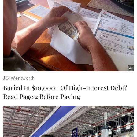
Đức cứng rắn trước việc Thổ Nhĩ Kỳ dọa
mở cửa cho người di cư
25/11/2016 12:59
Sau khi Thổ Nhĩ Kỳ đe dọa mở cửa biên giới cho người
di cư tràn vào châu Âu, Chính phủ Đức cho rằng những
lời đe dọa "không giúp ích" cho thỏa thuận về vấn đề
người di cư giữa EU và Thổ Nhĩ Kỳ.
JG Wentworth
Buried In $10,000+ Of High-Interest Debt?
Read Page 2 Before Paying