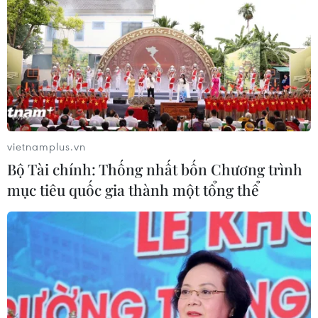
vietnamplus.vn
Bộ Tài chính: Thống nhất bốn Chương trình
mục tiêu quốc gia thành một tổng thể
TIN CÙNG CHUYÊN MỤC
Thổ Nhĩ Kỳ tăng cường truy quét IS,
bắt giữ hơn 100 nghi phạm