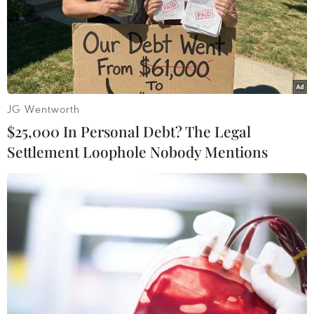
TIN LIÊN QUAN
JG Wentworth
$25,000 In Personal Debt? The Legal
Settlement Loophole Nobody Mentions
Tổng thống Mỹ cải tổ sâu rộng Cơ quan
Quản lý khẩn cấp liên bang
19/03/2025 10:07