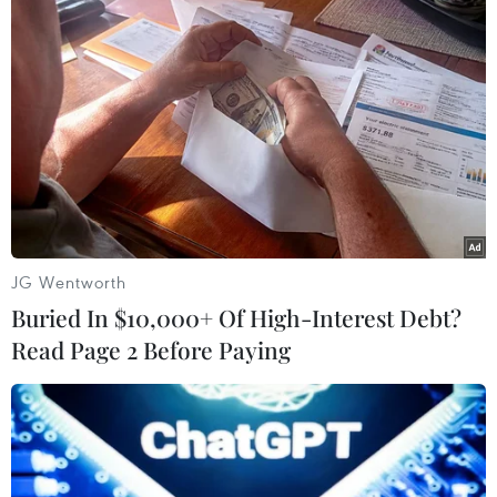
quyền tuyển sinh viên
quốc tế
Đại học Harvard cho rằng quyết định của chính
quyền ông Trump vi phạm Hiến pháp Mỹ và các
luật liên bang khác, cũng như ảnh hưởng nghiêm
trọng đến 7.000 sinh viên quốc tế theo học với thị
thực du học.
(TTXVN/Vietnam+)
JG Wentworth
Buried In $10,000+ Of High-Interest Debt?
Read Page 2 Before Paying