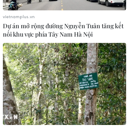
Chủ tịch Quốc hội Trần Thanh Mẫn
tiếp Đại sứ Hoa Kỳ Jennifer Wicks
vietnamplus.vn
06/08/2026 13:43
Dự án mở rộng đường Nguyễn Tuân tăng kết
nối khu vực phía Tây Nam Hà Nội
Tổng thống Trump bác tin Mỹ thiếu
hụt vũ khí vì chiến dịch Trung Đông
06/08/2026 09:40
Mỹ điều tra sự cố hàng không liên
quan đến trực thăng chở Tổng thống
Trump
06/08/2026 04:38
Tòa án Mỹ chỉ định hội đồng thẩm