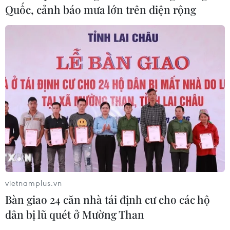
quan sau phán quyết của Tòa án Tối
Quốc, cảnh báo mưa lớn trên diện rộng
cao
05/08/2026 22:58
Tổng Bí thư, Chủ tịch nước tiếp Tư
lệnh Bộ Chỉ huy Thái Bình Dương
Hoa Kỳ
05/08/2026 12:29
Mỹ truy tố đối tượng bị bắt tại sân
golf của Tổng thống Trump
05/08/2026 06:57
vietnamplus.vn
Bàn giao 24 căn nhà tái định cư cho các hộ
Mỹ cấm xuất khẩu vật liệu pin tái chế
dân bị lũ quét ở Mường Than
và phế liệu vonfram trong một năm