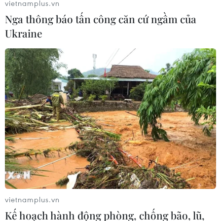
vietnamplus.vn
Nga thông báo tấn công căn cứ ngầm của
Ukraine
Tòa án Tối cao Mỹ trấn an về khả năng sa
thải Chủ tịch Fed Jerome Powell
23/05/2025 09:46
Tòa tuyên bố Fed là “một thực thể có cấu trúc đặc thù,"
khác biệt về mặt pháp lý với các cơ quan liên bang
khác, qua đó gián tiếp xoa dịu lo ngại về khả năng
Tổng thống Trump sa thải Chủ tịch Powell.
vietnamplus.vn
Kế hoạch hành động phòng, chống bão, lũ,