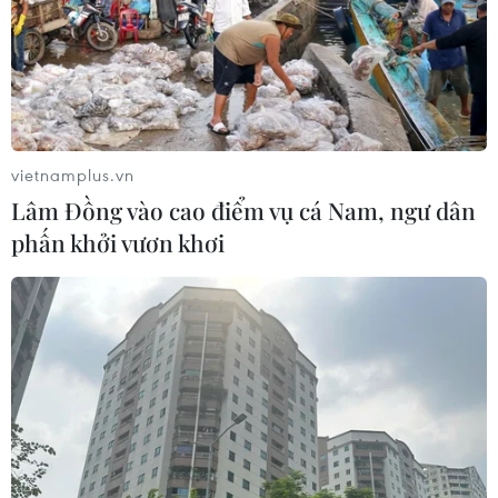
Trưng bày tư liệu “Chủ tịch Hồ Chí
Minh - Tổng tư lệnh Fidel Castro:
Nghĩa tình son sắt đặc biệt"
04/08/2026 06:06
vietnamplus.vn
Lâm Đồng vào cao điểm vụ cá Nam, ngư dân
Mỹ bắt đầu áp dụng chính sách ký
phấn khởi vươn khơi
quỹ thị thực mới, ảnh hưởng tới hàng
chục nước
04/08/2026 01:25
25 bang của Mỹ kiện chính quyền
liên bang về chính sách thuế quan
mới
03/08/2026 23:34