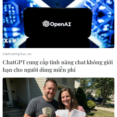
#Chính quyền Tổng thống Mỹ
#Donald Trump
#Tòa án Tối cao
#cắt giảm nhân sự liên bang
vietnamplus.vn
#cải tổ liên bang
Mỹ
ChatGPT cung cấp tính năng chat không giới
hạn cho người dùng miễn phí
Theo dõi VietnamPlus