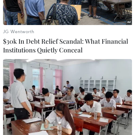
JG Wentworth
$30k In Debt Relief Scandal: What Financial
Institutions Quietly Conceal
Tổng thống Mỹ Donald Trump. (Ảnh: THX/TTXVN)
Theo phóng viên TTXVN tại Washington, ngày
2/6, Chính quyền Tổng thống Mỹ Donald Trump
tiếp tục yêu cầu Tòa án Tối cao nước này cho
phép tiến hành các kế hoạch cắt giảm nhân sự
liên bang trong bối cảnh các vụ kiện do các