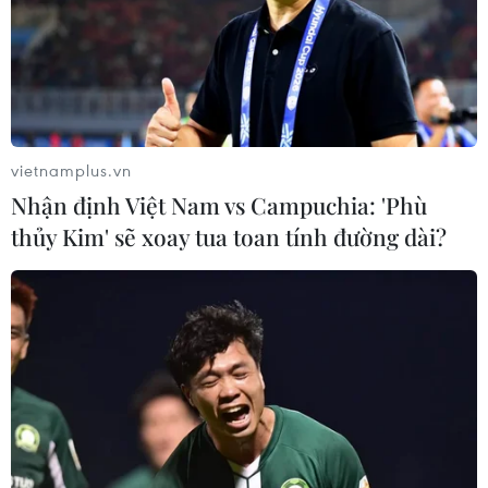
vietnamplus.vn
Nhận định Việt Nam vs Campuchia: 'Phù
thủy Kim' sẽ xoay tua toan tính đường dài?