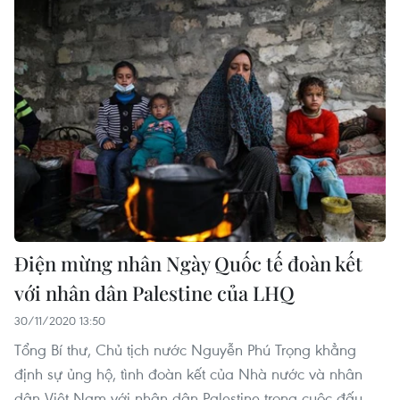
Điện mừng nhân Ngày Quốc tế đoàn kết
với nhân dân Palestine của LHQ
30/11/2020 13:50
Tổng Bí thư, Chủ tịch nước Nguyễn Phú Trọng khẳng
định sự ủng hộ, tình đoàn kết của Nhà nước và nhân
dân Việt Nam với nhân dân Palestine trong cuộc đấu